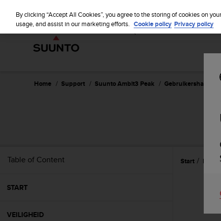
S
WE SH
u
By clicking “Accept All Cookies”, you agree to the storing of cookies on you
u
usage, and assist in our marketing efforts.
Cookie policy
Privacy policy
n
t
o
i
s
c
Home
Support
Suunto Ambit3 Peak
Gebruikershandleid
o
m
m
SU
i
t
t
e
Table of Content
Start
Kenm
d
t
o
START
a
c
h
VEILIGHEID