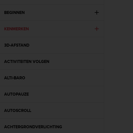
i
e
v
BEGINNEN
i
n
KENMERKEN
g
L
e
3D-AFSTAND
v
e
l
ACTIVITEITEN VOLGEN
A
A
c
ALTI-BARO
o
n
AUTOPAUZE
f
o
r
AUTOSCROLL
m
a
n
ACHTERGRONDVERLICHTING
c