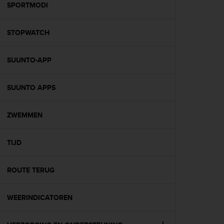
s
SPORTMODI
(
W
STOPWATCH
C
A
G
SUUNTO-APP
)
2
.
SUUNTO APPS
0
a
n
ZWEMMEN
d
a
TIJD
c
h
i
ROUTE TERUG
e
v
i
WEERINDICATOREN
n
g