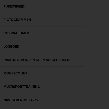
r
m
FUSEDSPEED
a
n
PICTOGRAMMEN
c
e
w
INTERVALTIMER
i
t
h
LOGBOEK
t
h
e
INDICATIE VOOR RESTEREND GEHEUGEN
W
e
MOVESCOUNT
b
C
o
MULTISPORTTRAINING
n
t
e
NAVIGEREN MET GPS
n
t