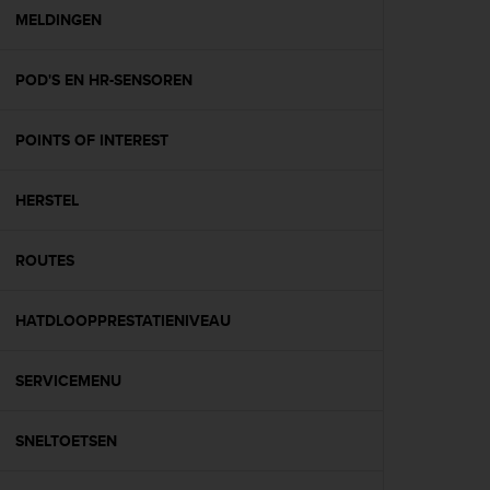
A
MELDINGEN
c
c
POD'S EN HR-SENSOREN
e
s
s
POINTS OF INTEREST
i
b
i
HERSTEL
l
i
t
ROUTES
y
G
HATDLOOPPRESTATIENIVEAU
u
i
d
SERVICEMENU
e
l
i
SNELTOETSEN
n
e