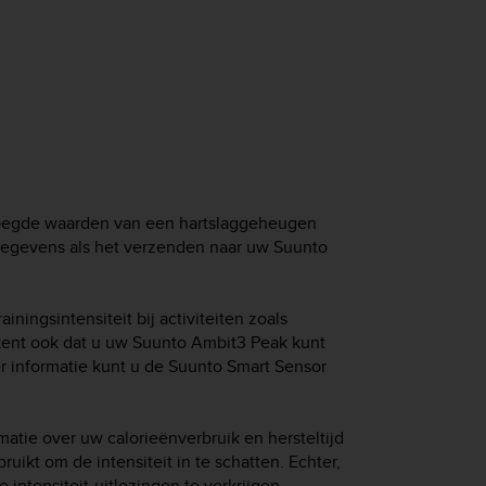
voegde waarden van een hartslaggeheugen
gegevens als het verzenden naar uw
Suunto
iningsintensiteit bij activiteiten zoals
kent ook dat u uw
Suunto Ambit3 Peak
kunt
r informatie kunt u de Suunto Smart Sensor
matie over uw calorieënverbruik en hersteltijd
ruikt om de intensiteit in te schatten. Echter,
intensiteit-uitlezingen te verkrijgen.