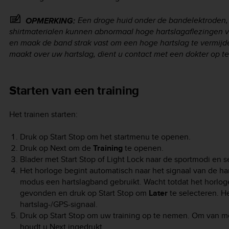
Een droge huid onder de bandelektroden,
OPMERKING:
shirtmaterialen kunnen abnormaal hoge hartslagaflezingen
en maak de band strak vast om een hoge hartslag te vermijd
maakt over uw hartslag, dient u contact met een dokter op t
Starten van een training
Het trainen starten:
Druk op
Start Stop
om het startmenu te openen.
Druk op
Next
om de
Training
te openen.
Blader met
Start Stop
of
Light Lock
naar de sportmodi en 
Het horloge begint automatisch naar het signaal van de h
modus een hartslagband gebruikt. Wacht totdat het horloge 
gevonden en druk op
Start Stop
om
Later
te selecteren. H
hartslag-/GPS-signaal.
Druk op
Start Stop
om uw training op te nemen. Om van mee
houdt u
Next
ingedrukt.