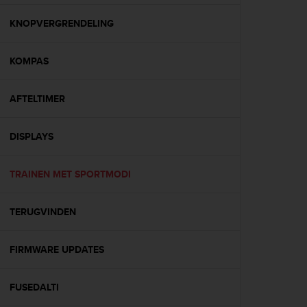
e
f
KNOPVERGRENDELING
o
r
KOMPAS
t
h
i
AFTELTIMER
s
w
e
DISPLAYS
b
s
i
TRAINEN MET SPORTMODI
t
e
TERUGVINDEN
i
n
c
FIRMWARE UPDATES
o
n
f
FUSEDALTI
o