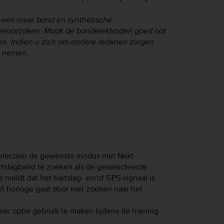
 een losse band en synthetische
 veroorzaken. Maak de bandelektroden goed nat
en. Indien u zich om andere redenen zorgen
e nemen.
selecteer de gewenste modus met
Next
.
artslagband te zoeken als de geselecteerde
meldt dat het hartslag- en/of GPS-signaal is
et horloge gaat door met zoeken naar het
r optie gebruik te maken tijdens de training