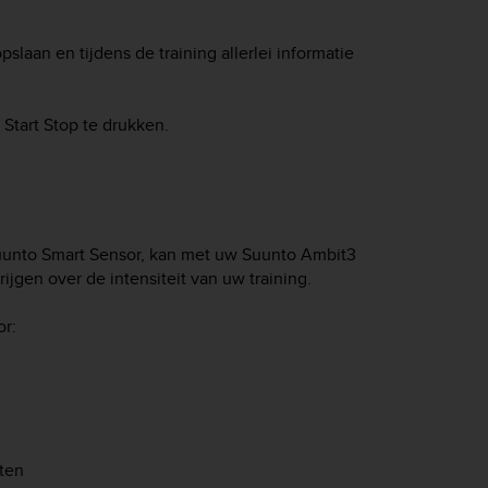
pslaan en tijdens de training allerlei informatie
p
Start Stop
te drukken.
uunto Smart Sensor, kan met uw
Suunto Ambit3
jgen over de intensiteit van uw training.
or:
eten