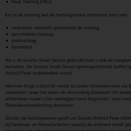
Peak Training Effect
En na de training laat de hartslagsensor informatie zien over:
verbrande calorieën gedurende de training
gemiddelde hartslag
piekhartslag
hersteltijd
Als u de Suunto Smart Sensor gebruikt kunt u ook de toege
benutten. De Suunto Smart Sensor geheugenfunctie buffert 
Ambit3 Peak
onderbroken wordt.
Hiermee krijgt u altijd de meest accurate informatie over uw tra
zwemmen, waar het water de verzending blokkeert. Dit bete
achterlaten nadat u het vastleggen bent begonnen. Voor mee
Gebruikershandleiding doorlezen.
Zonder de hartslagsensor geeft uw
Suunto Ambit3 Peak
infor
bij hardloop- en fietsactiviteiten waarbij de snelheid wordt geb
wij raden aan om een hartslagsensor te gebruiken om accurate 