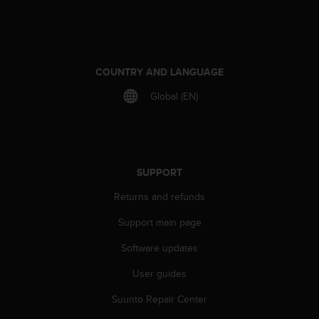
l
l
f
r
e
COUNTRY AND LANGUAGE
e
)
Global (EN)
,
i
f
y
o
SUPPORT
u
h
Returns and refunds
a
v
Support main page
e
Software updates
a
n
User guides
y
i
Suunto Repair Center
s