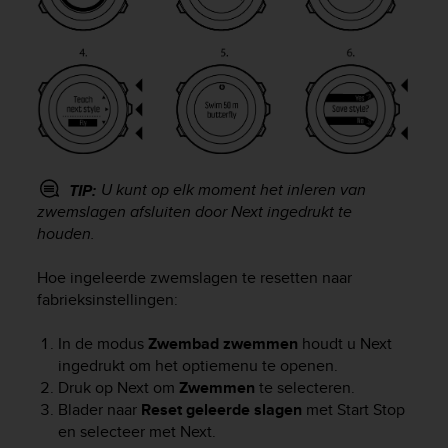
s
(
W
C
A
G
)
2
.
U kunt op elk moment het inleren van
0
TIP:
a
zwemslagen afsluiten door
Next
ingedrukt te
n
houden.
d
a
Hoe ingeleerde zwemslagen te resetten naar
c
fabrieksinstellingen:
h
i
In de modus
Zwembad zwemmen
houdt u
Next
e
ingedrukt om het optiemenu te openen.
v
Druk op
Next
om
Zwemmen
te selecteren.
i
Blader naar
Reset geleerde slagen
met
Start Stop
n
g
en selecteer met
Next
.