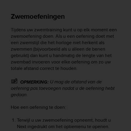
c
o
m
Zwemoefeningen
p
l
Tijdens uw zwemtraining kunt u op elk moment een
i
a
zwemoefening doen. Als u een oefening doet met
n
een zwemstijl die het horloge niet herkent als
c
zwemmen (bijvoorbeeld als u alleen de benen
e
gebruikt) dan kunt u handmatig de lengte van het
w
zwembad invoeren voor elke oefening om zo uw
i
totale afstand correct te houden.
t
h
U mag de afstand van de
OPMERKING:
o
oefening pas toevoegen nadat u de oefening hebt
t
h
gedaan.
e
r
Hoe een oefening te doen:
a
c
Terwijl u uw zwemoefening opneemt, houdt u
c
Next
ingedrukt om het optiemenu te openen.
e