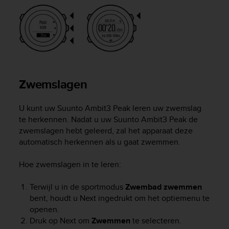
r
m
a
n
c
e
w
i
Zwemslagen
t
h
t
U kunt uw
Suunto Ambit3 Peak
leren uw zwemslag
h
te herkennen. Nadat u uw
Suunto Ambit3 Peak
de
e
zwemslagen hebt geleerd, zal het apparaat deze
W
automatisch herkennen als u gaat zwemmen.
e
b
Hoe zwemslagen in te leren:
C
o
Terwijl u in de sportmodus
Zwembad zwemmen
n
t
bent, houdt u
Next
ingedrukt om het optiemenu te
e
openen.
n
Druk op
Next
om
Zwemmen
te selecteren.
t