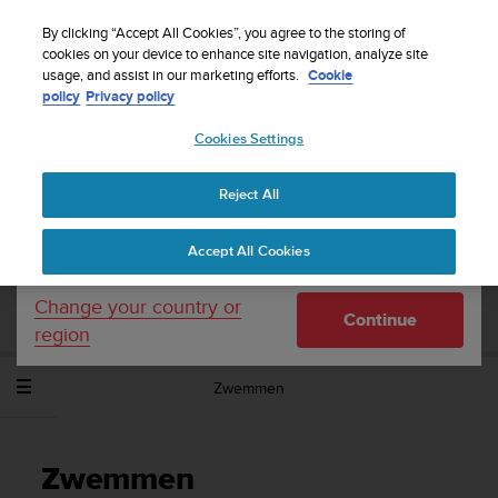
S
WE SHIP TO 75+ DESTINATIONS OVER THE
u
By clicking “Accept All Cookies”, you agree to the storing of
WORLD:
CLICK HERE TO SELECT YOURS
u
cookies on your device to enhance site navigation, analyze site
Your country or region:
usage, and assist in our marketing efforts.
Cookie
n
policy
Privacy policy
t
o
Cookies Settings
United States
i
s
Home
Support
Suunto Ambit3 Peak
Gebruikershandleiding -
c
2.5
Reject All
Currency: $ (USD)
o
m
Shipping only to United States
Accept All Cookies
m
SUUNTO AMBIT3 PEAK
i
GEBRUIKERSHANDLEIDING - 2.5
t
Change your country or
Continue
t
region
e
d
Zwemmen
t
o
a
c
Zwemmen
h