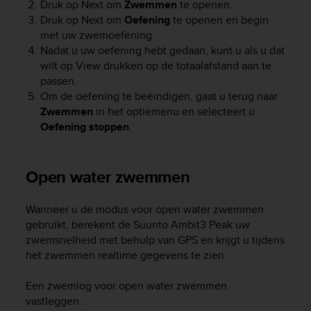
Druk op
Next
om
Zwemmen
te openen.
s
Druk op
Next
om
Oefening
te openen en begin
s
met uw zwemoefening.
i
Nadat u uw oefening hebt gedaan, kunt u als u dat
b
i
wilt op
View
drukken op de totaalafstand aan te
l
passen.
i
Om de oefening te beëindigen, gaat u terug naar
t
Zwemmen
in het optiemenu en selecteert u
y
Oefening stoppen
.
s
t
a
Open water zwemmen
n
d
a
Wanneer u de modus voor open water zwemmen
r
gebruikt, berekent de
Suunto Ambit3 Peak
uw
d
zwemsnelheid met behulp van GPS en krijgt u tijdens
s
het zwemmen realtime gegevens te zien.
.
P
Een zwemlog voor open water zwemmen
l
vastleggen:
e