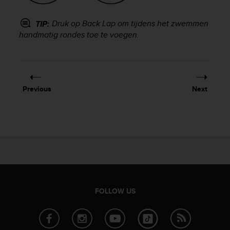
c
e
Druk op
Back Lap
om tijdens het zwemmen
TIP:
a
handmatig rondes toe te voegen.
t
U
S
A
+
Previous
Next
1
8
5
5
2
5
8
0
9
0
FOLLOW US
0
(
t
o