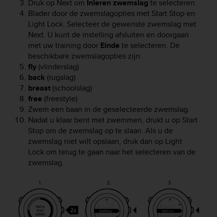
Druk op
Next
om
Inleren zwemslag
te selecteren.
A
Blader door de zwemslagopties met
Start Stop
en
c
Light Lock
. Selecteer de gewenste zwemslag met
c
Next
. U kunt de instelling afsluiten en doorgaan
e
met uw training door
Einde
te selecteren.
De
s
beschikbare zwemslagopties zijn:
s
fly
(vlinderslag)
i
b
back
(rugslag)
i
breast
(schoolslag)
l
free
(freestyle)
i
Zwem een baan in de geselecteerde zwemslag.
t
Nadat u klaar bent met zwemmen, drukt u op
Start
y
Stop
om de zwemslag op te slaan. Als u de
G
zwemslag niet wilt opslaan, druk dan op
Light
u
Lock
om terug te gaan naar het selecteren van de
i
zwemslag.
d
e
l
i
n
e