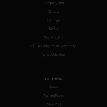
Company info
n
o
Careers
n
t
Heritage
h
i
Media
s
w
Sustainability
e
EU Declarations of Conformity
b
s
Whistleblowing
i
t
e
.
PARTNERS
Strava
TrainingPeaks
Value Pack