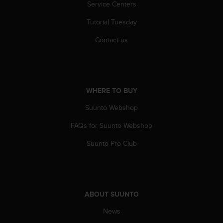
s
Service Centers
u
e
Tutorial Tuesday
s
Contact us
a
c
c
e
s
s
WHERE TO BUY
i
Suunto Webshop
n
g
FAQs for Suunto Webshop
i
n
Suunto Pro Club
f
o
r
m
a
ABOUT SUUNTO
t
i
News
o