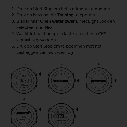
a
s
Druk op
Start Stop
om het startmenu te openen.
e
Druk op
Next
om de
Training
te openen.
c
Blader naar
Open water zwem.
met
Light Lock
en
o
selecteer met
Next
.
n
Wacht tot het horloge u laat zien dat een GPS-
t
signaal is gevonden.
a
Druk op
Start Stop
om te beginnen met het
c
vastleggen van uw zwemlog.
t
C
u
s
t
o
m
e
r
S
e
r
v
i