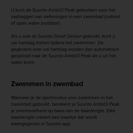
i
e
U kunt de
Suunto Ambit3 Peak
gebruiken voor het
v
vastleggen van oefeningen in een zwembad (indoor)
i
of open water (outdoor).
n
g
Als u ook de Suunto Smart Sensor gebruikt, kunt u
L
e
uw hartslag meten tijdens het zwemmen. De
v
gegevens over uw hartslag worden dan automatisch
e
geüpload naar de
Suunto Ambit3 Peak
als u uit het
l
water komt.
A
A
c
Zwemmen in zwembad
o
n
f
Wanneer je de sportmodus voor zwemmen in het
o
zwembad gebruikt, berekent je
Suunto Ambit3 Peak
r
je zwemsnelheid op basis van de baanlengte. Elke
m
baanlengte creëert een baantje dat wordt
a
weergegeven in Suunto-app.
n
c