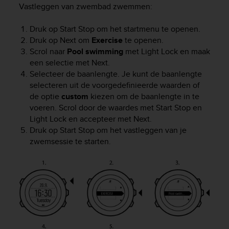
Vastleggen van zwembad zwemmen:
e
f
o
Druk op
Start Stop
om het startmenu te openen.
r
Druk op
Next
om
Exercise
te openen.
t
Scrol naar
Pool swimming
met
Light Lock
en maak
h
een selectie met
Next
.
i
Selecteer de baanlengte. Je kunt de baanlengte
s
selecteren uit de voorgedefinieerde waarden of
w
de optie
custom
kiezen om de baanlengte in te
e
voeren. Scrol door de waardes met
Start Stop
en
b
Light Lock
en accepteer met
Next
.
s
i
Druk op
Start Stop
om het vastleggen van je
t
zwemsessie te starten.
e
i
n
c
o
n
f
o