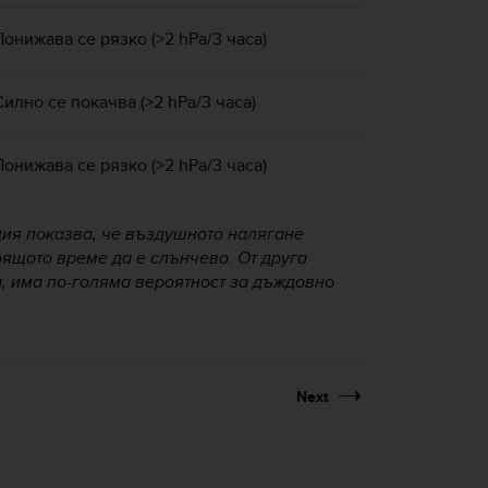
Понижава се рязко (>2 hPa/3 часа)
Силно се покачва (>2 hPa/3 часа)
Понижава се рязко (>2 hPa/3 часа)
ция показва, че въздушното налягане
оящото време да е слънчево. От друга
, има по-голяма вероятност за дъждовно
Next