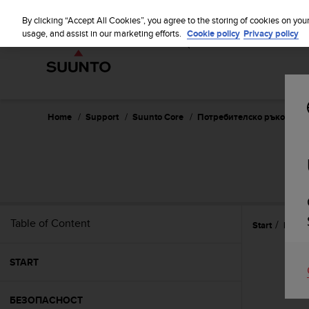
S
WE SH
u
By clicking “Accept All Cookies”, you agree to the storing of cookies on you
u
usage, and assist in our marketing efforts.
Cookie policy
Privacy policy
n
t
o
i
s
c
Home
Support
Suunto Core
Потребителско ръководств
o
m
m
S
i
t
t
e
Table of Content
Start
Изпол
d
t
o
START
a
c
h
БЕЗОПАСНОСТ