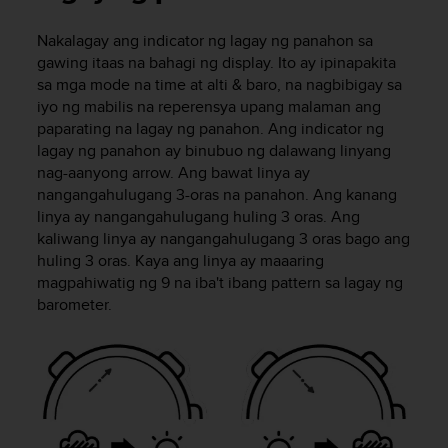
i
e
Nakalagay ang indicator ng lagay ng panahon sa
v
gawing itaas na bahagi ng display. Ito ay ipinapakita
i
n
sa mga mode na
time
at
alti & baro
, na nagbibigay sa
g
iyo ng mabilis na reperensya upang malaman ang
L
paparating na lagay ng panahon. Ang indicator ng
e
lagay ng panahon ay binubuo ng dalawang linyang
v
nag-aanyong arrow. Ang bawat linya ay
e
nangangahulugang 3-oras na panahon. Ang kanang
l
linya ay nangangahulugang huling 3 oras. Ang
A
kaliwang linya ay nangangahulugang 3 oras bago ang
A
huling 3 oras. Kaya ang linya ay maaaring
c
magpahiwatig ng 9 na iba't ibang pattern sa lagay ng
o
n
barometer.
f
o
r
m
a
n
c