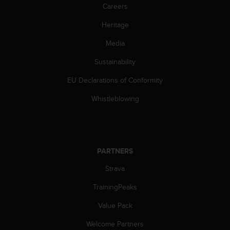
c
Careers
o
m
Heritage
p
l
Media
i
Sustainability
a
n
EU Declarations of Conformity
c
e
Whistleblowing
w
i
t
h
o
PARTNERS
t
h
Strava
e
r
TrainingPeaks
a
Value Pack
c
c
Welcome Partners
e