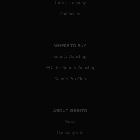
Tutorial Tuesday
s
(
Contact us
W
C
A
G
)
WHERE TO BUY
2
.
Suunto Webshop
0
a
FAQs for Suunto Webshop
n
d
Suunto Pro Club
a
c
h
i
e
ABOUT SUUNTO
v
News
i
n
Company info
g