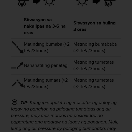
e
f
o
Sitwasyon sa
r
Sitwasyon sa huling
nakalipas na 3-6 na
t
3 oras
oras
h
i
Matinding bumaba (>2
Matinding bumababa
s
hPa/3hours)
(>2 hPa/3hours)
w
e
Matinding tumataas
b
Nananatiling panatag
(>2 hPa/3hours)
s
i
Matinding tumaas (>2
Matinding tumataas
t
hPa/3hours)
(>2 hPa/3hours)
e
i
n
Kung ipinapakita ng indicator ng daloy ng
TIP:
c
lagay ng panahon na palaging tumataas ang air
o
pressure, may mas mataas na posibilidad na
n
paparating ang maaraw na lagay ng panahon. Muli,
f
o
kung ang air pressure ay palaging bumababa, may