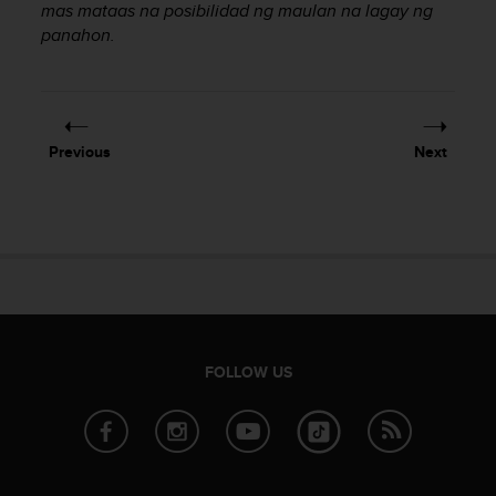
r
mas mataas na posibilidad ng maulan na lagay ng
m
panahon.
a
n
c
e
w
Previous
Next
i
t
h
t
h
e
W
e
b
C
FOLLOW US
o
n
t
e
n
t