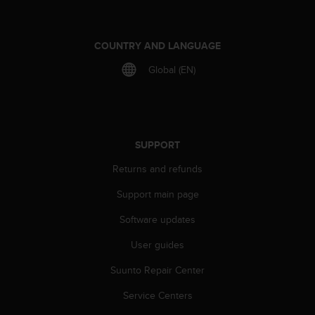
A
c
c
COUNTRY AND LANGUAGE
e
s
Global (EN)
s
i
b
i
l
SUPPORT
i
t
Returns and refunds
y
Support main page
G
u
Software updates
i
d
User guides
e
l
Suunto Repair Center
i
n
Service Centers
e