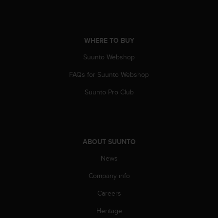
c
o
m
p
l
WHERE TO BUY
i
Suunto Webshop
a
n
FAQs for Suunto Webshop
c
e
Suunto Pro Club
w
i
t
h
o
ABOUT SUUNTO
t
h
News
e
r
Company info
a
Careers
c
c
Heritage
e