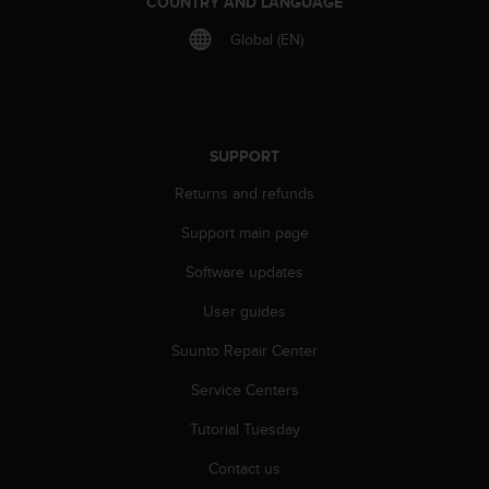
COUNTRY AND LANGUAGE
s
(
Global (EN)
W
C
A
G
)
SUPPORT
2
.
Returns and refunds
0
a
Support main page
n
d
Software updates
a
User guides
c
h
Suunto Repair Center
i
e
Service Centers
v
i
Tutorial Tuesday
n
g
Contact us