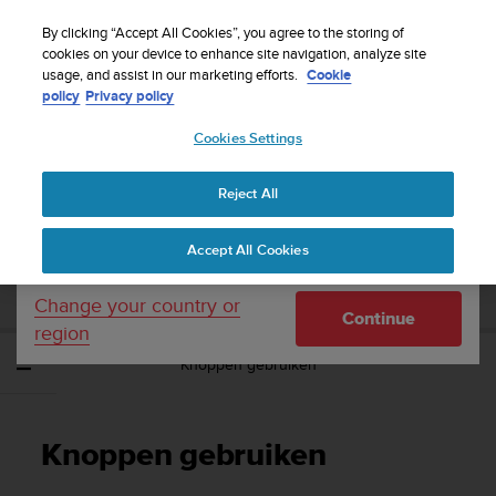
S
WE SHIP TO 75+ DESTINATIONS OVER THE
u
By clicking “Accept All Cookies”, you agree to the storing of
WORLD:
CLICK HERE TO SELECT YOURS
u
cookies on your device to enhance site navigation, analyze site
Your country or region:
usage, and assist in our marketing efforts.
Cookie
n
policy
Privacy policy
t
o
Cookies Settings
United States
i
s
Home
Support
Suunto Traverse
Gebruikershandleiding - 2.1
c
Reject All
Currency: $ (USD)
o
m
Shipping only to United States
SUUNTO TRAVERSE
Accept All Cookies
m
GEBRUIKERSHANDLEIDING - 2.1
i
t
Change your country or
Continue
t
region
e
Knoppen gebruiken
d
t
o
a
Knoppen gebruiken
c
h