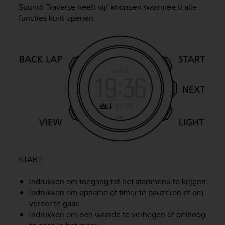
i
Suunto Traverse
heeft vijf knoppen waarmee u alle
e
functies kunt openen.
v
i
n
g
L
e
v
e
l
A
A
c
o
n
START
:
f
o
indrukken om toegang tot het startmenu te krijgen
r
m
indrukken om opname of timer te pauzeren of om
a
verder te gaan
n
indrukken om een waarde te verhogen of omhoog
c