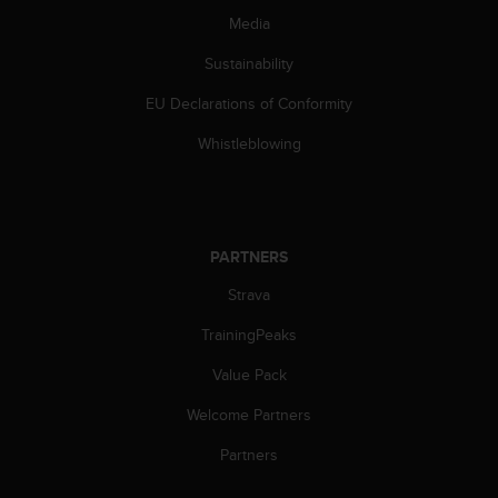
s
Media
s
i
Sustainability
b
i
EU Declarations of Conformity
l
Whistleblowing
i
t
y
s
t
PARTNERS
a
n
Strava
d
a
TrainingPeaks
r
d
Value Pack
s
.
Welcome Partners
P
Partners
l
e