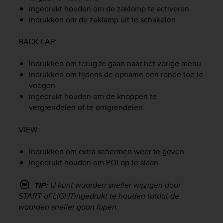
r
ingedrukt houden om de zaklamp te activeren
m
indrukken om de zaklamp uit te schakelen
a
n
BACK LAP
:
c
e
w
indrukken om terug te gaan naar het vorige menu
i
indrukken om tijdens de opname een ronde toe te
t
voegen
h
ingedrukt houden om de knoppen te
t
vergrendelen of te ontgrendelen
h
e
VIEW
:
W
e
indrukken om extra schermen weer te geven
b
C
ingedrukt houden om POI op te slaan
o
n
U kunt waarden sneller wijzigen door
TIP:
t
START
of
LIGHT
ingedrukt te houden totdat de
e
waarden sneller gaan lopen.
n
t