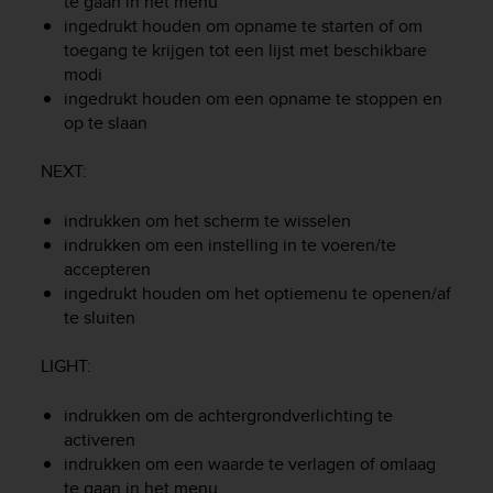
te gaan in het menu
e
ingedrukt houden om opname te starten of om
f
toegang te krijgen tot een lijst met beschikbare
o
modi
r
ingedrukt houden om een opname te stoppen en
t
op te slaan
h
i
s
NEXT
:
w
e
indrukken om het scherm te wisselen
b
indrukken om een instelling in te voeren/te
s
accepteren
i
ingedrukt houden om het optiemenu te openen/af
t
te sluiten
e
i
LIGHT
:
n
c
o
indrukken om de achtergrondverlichting te
n
activeren
f
indrukken om een waarde te verlagen of omlaag
o
te gaan in het menu