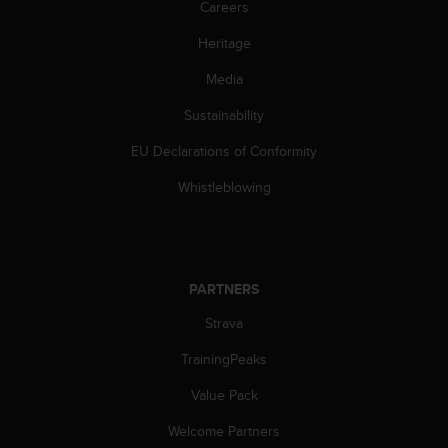
c
Careers
o
m
Heritage
p
Media
l
i
Sustainability
a
n
EU Declarations of Conformity
c
e
Whistleblowing
w
i
t
h
o
PARTNERS
t
h
Strava
e
TrainingPeaks
r
a
Value Pack
c
c
Welcome Partners
e