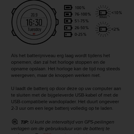
e
f
o
r
t
h
i
s
w
Als het batterijniveau erg laag wordt tijdens het
e
opnemen, dan zal het horloge stoppen en de
b
opname opslaan. Het horloge kan de tijd nog steeds
s
weergeven, maar de knoppen werken niet.
i
t
e
U laadt de batterij op door deze op uw computer aan
i
te sluiten met de bijgeleverde USB-kabel of met de
n
USB-compatibele wandoplader. Het duurt ongeveer
c
2-3 uur om een lege batterij volledig op te laden.
o
n
U kunt de intervaltijd van GPS-peilingen
TIP:
f
verlagen om de gebruiksduur van de batterij te
o