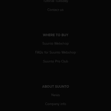
Tutorial Tuesday
s
(
Contact us
W
C
A
G
)
WHERE TO BUY
2
.
Suunto Webshop
0
a
FAQs for Suunto Webshop
n
Suunto Pro Club
d
a
c
h
i
ABOUT SUUNTO
e
v
News
i
n
Company info
g