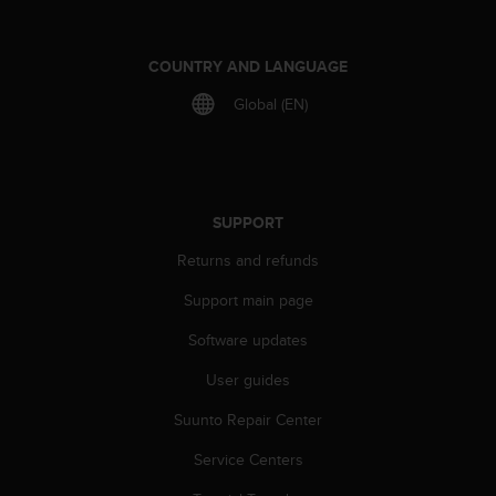
A
c
c
COUNTRY AND LANGUAGE
e
Global (EN)
s
s
i
b
i
l
SUPPORT
i
Returns and refunds
t
y
Support main page
G
u
Software updates
i
d
User guides
e
l
Suunto Repair Center
i
Service Centers
n
e