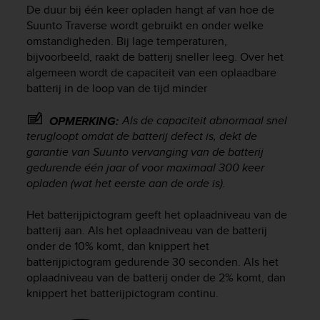
i
De duur bij één keer opladen hangt af van hoe de
e
Suunto Traverse
wordt gebruikt en onder welke
v
omstandigheden. Bij lage temperaturen,
i
bijvoorbeeld, raakt de batterij sneller leeg. Over het
n
algemeen wordt de capaciteit van een oplaadbare
g
L
batterij in de loop van de tijd minder
e
v
Als de capaciteit abnormaal snel
OPMERKING:
e
terugloopt omdat de batterij defect is, dekt de
l
garantie van Suunto vervanging van de batterij
A
gedurende één jaar of voor maximaal 300 keer
A
opladen (wat het eerste aan de orde is).
c
o
Het batterijpictogram geeft het oplaadniveau van de
n
batterij aan. Als het oplaadniveau van de batterij
f
o
onder de 10% komt, dan knippert het
r
batterijpictogram gedurende 30 seconden. Als het
m
oplaadniveau van de batterij onder de 2% komt, dan
a
knippert het batterijpictogram continu.
n
c