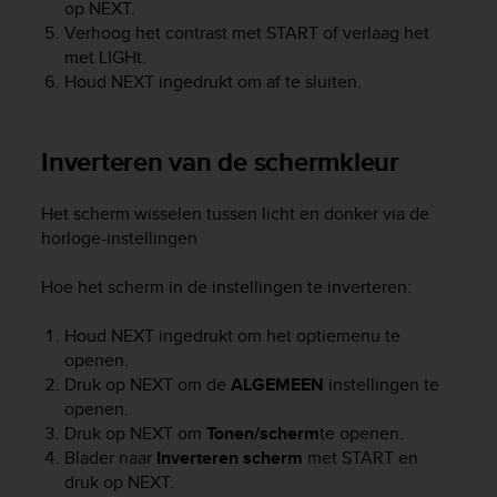
r
op
NEXT
.
m
Verhoog het contrast met
START
of verlaag het
a
met
LIGHt
.
n
Houd
NEXT
ingedrukt om af te sluiten.
c
e
w
Inverteren van de schermkleur
i
t
h
Het scherm wisselen tussen licht en donker via de
t
horloge-instellingen
h
e
Hoe het scherm in de instellingen te inverteren:
W
e
Houd
NEXT
ingedrukt om het optiemenu te
b
openen.
C
o
Druk op
NEXT
om de
ALGEMEEN
instellingen te
n
openen.
t
Druk op
NEXT
om
Tonen/scherm
te openen.
e
Blader naar
Inverteren scherm
met
START
en
n
druk op
NEXT
.
t