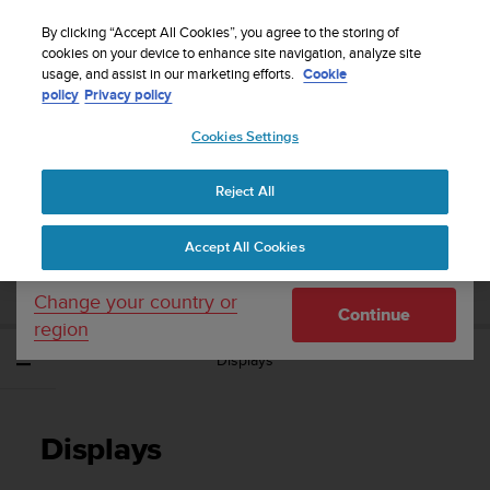
S
WE SHIP TO 75+ DESTINATIONS OVER THE
u
By clicking “Accept All Cookies”, you agree to the storing of
WORLD:
CLICK HERE TO SELECT YOURS
u
cookies on your device to enhance site navigation, analyze site
Your country or region:
usage, and assist in our marketing efforts.
Cookie
n
policy
Privacy policy
t
o
Cookies Settings
United States
i
s
Home
Support
Suunto Traverse
Gebruikershandleiding - 2.1
c
Reject All
Currency: $ (USD)
o
m
Shipping only to United States
SUUNTO TRAVERSE
Accept All Cookies
m
GEBRUIKERSHANDLEIDING - 2.1
i
t
Change your country or
Continue
t
region
e
Displays
d
t
o
a
Displays
c
h