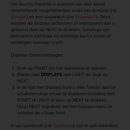
i
Uw
Suunto Traverse
is voorzien van een aantal
e
verschillende mogelijkheden, zoals een kompas (zie
v
Kompas
) en een stopwatch (zie
Stopwatch
). Deze
i
worden als displays (schermen of weergaven) aan u
n
getoond door op
NEXT
te drukken. Sommige zijn
g
L
permanent zichtbaar en sommige kunt u tonen of
e
verbergen wanneer u wilt.
v
e
Displays tonen/verbergen:
l
A
Druk op
START
om het startmenu te openen.
A
Blader naar
DISPLAYS
met
LIGHT
en druk op
c
NEXT
.
o
In de lijst met displays kunt u elke functie aan/uit
n
schakelen door ernaar te bladeren (scrollen) met
f
o
START
of
LIGHT
of door op
NEXT
te drukken.
r
Houd
NEXT
ingedrukt om het displays-menu te
m
verlaten als u klaar bent.
a
n
In uw sportmodi (zie
Sportmodi
) zijn er ook meerdere
c