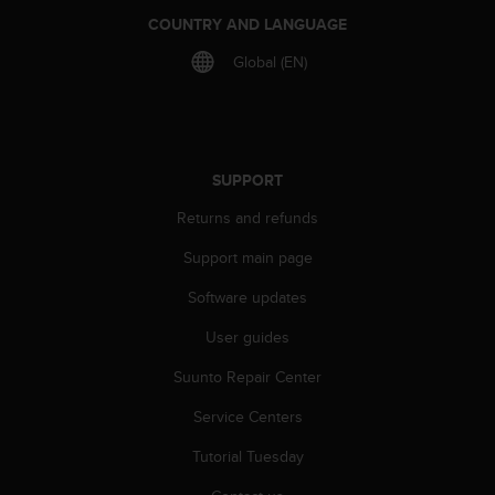
s
COUNTRY AND LANGUAGE
(
W
Global (EN)
C
A
G
)
2
SUPPORT
.
0
Returns and refunds
a
n
Support main page
d
a
Software updates
c
User guides
h
i
Suunto Repair Center
e
v
Service Centers
i
n
Tutorial Tuesday
g