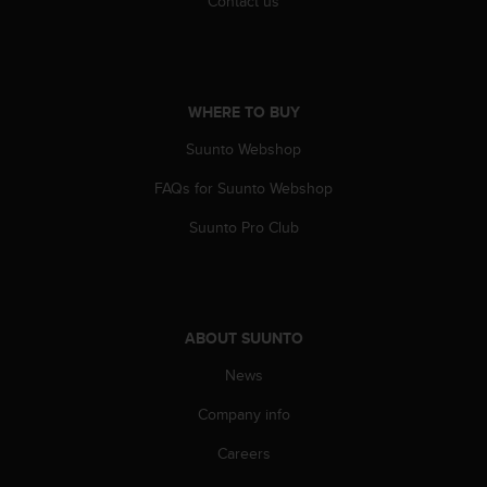
c
Contact us
o
m
p
l
i
WHERE TO BUY
a
Suunto Webshop
n
c
FAQs for Suunto Webshop
e
w
Suunto Pro Club
i
t
h
o
t
ABOUT SUUNTO
h
e
News
r
a
Company info
c
Careers
c
e