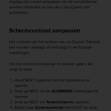
displays die u kunt aanpassen om de verschillende
e
soorten informatie te zien als u bezig bent met
f
activiteiten.
o
r
t
h
Schermcontrast aanpassen
i
s
Het contrast van het scherm van uw
Suunto Traverse
w
kan worden verlaagd of verhoogd in de horloge-
e
instellingen.
b
s
i
Om het schermcontrast aan te passen, gaat u als
t
volgt te werk:
e
i
Houd
NEXT
ingedrukt om het optiemenu te
n
openen.
c
Druk op
NEXT
om de
ALGEMEEN
instellingen te
o
openen.
n
Druk op
NEXT
om
Tonen/scherm
te openen.
f
Blader naar
Schermcontrast
met
LIGHT
en druk
o