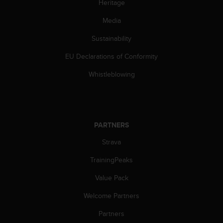
Heritage
s
s
Media
i
b
Sustainability
i
l
EU Declarations of Conformity
i
Whistleblowing
t
y
s
t
a
PARTNERS
n
d
Strava
a
r
TrainingPeaks
d
s
Value Pack
.
P
Welcome Partners
l
Partners
e