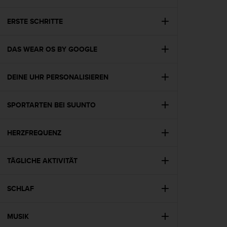
i
t
ä
ERSTE SCHRITTE
t
s
DAS WEAR OS BY GOOGLE
s
t
u
DEINE UHR PERSONALISIEREN
f
e
A
SPORTARTEN BEI SUUNTO
A
d
i
HERZFREQUENZ
e
s
TÄGLICHE AKTIVITÄT
e
r
W
SCHLAF
e
b
s
MUSIK
i