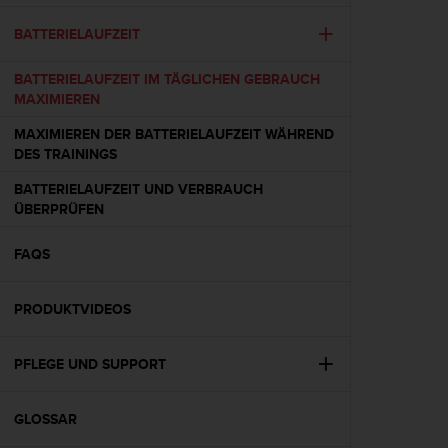
t
e
BATTERIELAUFZEIT
m
i
BATTERIELAUFZEIT IM TÄGLICHEN GEBRAUCH
t
MAXIMIEREN
d
e
MAXIMIEREN DER BATTERIELAUFZEIT WÄHREND
n
DES TRAININGS
W
BATTERIELAUFZEIT UND VERBRAUCH
e
ÜBERPRÜFEN
b
C
o
FAQS
n
t
PRODUKTVIDEOS
e
n
t
PFLEGE UND SUPPORT
A
c
c
GLOSSAR
e