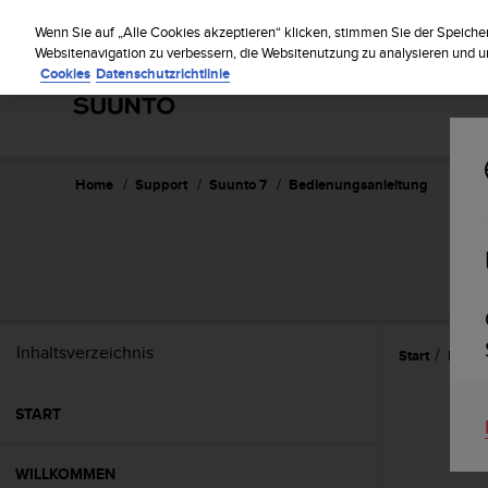
S
Regi
u
Wenn Sie auf „Alle Cookies akzeptieren“ klicken, stimmen Sie der Speiche
u
Websitenavigation zu verbessern, die Websitenutzung zu analysieren und
Cookies
Datenschutzrichtlinie
n
t
o
s
t
r
Home
Support
Suunto 7
Bedienungsanleitung
e
b
t
d
i
e
K
Inhaltsverzeichnis
Start
Batter
o
n
f
START
o
r
m
WILLKOMMEN