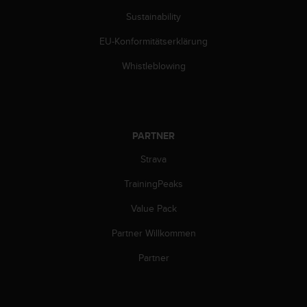
s
n
Sustainability
o
EU-Konformitätserklärung
r
m
Whistleblowing
e
n
a
n
.
PARTNER
S
o
Strava
l
l
TrainingPeaks
t
e
Value Pack
s
Partner Willkommen
t
d
Partner
u
P
r
o