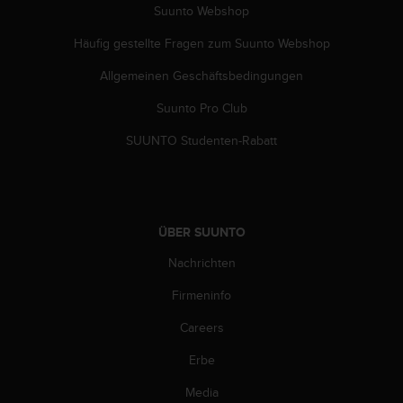
w
Suunto Webshop
e
Häufig gestellte Fragen zum Suunto Webshop
i
t
Allgemeinen Geschäftsbedingungen
e
r
Suunto Pro Club
e
r
SUUNTO Studenten-Rabatt
Z
u
g
ä
n
ÜBER SUUNTO
g
l
Nachrichten
i
Firmeninfo
c
h
Careers
k
e
Erbe
i
t
Media