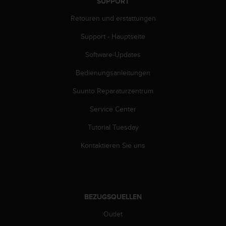
SUPPORT
G
Retouren und erstattungen
)
2
Support - Hauptseite
.
0
Software-Updates
s
o
Bedienungsanleitungen
w
i
Suunto Reparaturzentrum
e
Service Center
d
e
Tutorial Tuesday
r
E
Kontaktieren Sie uns
r
f
ü
l
l
BEZUGSQUELLEN
u
n
Outlet
g