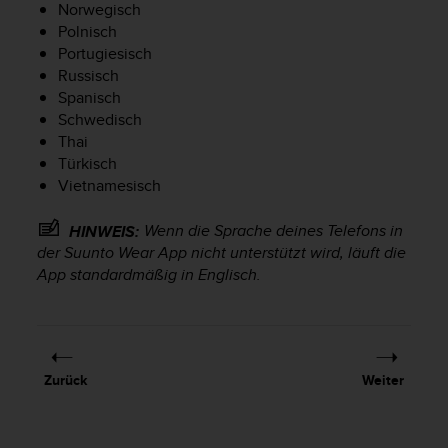
Norwegisch
t
Polnisch
e
Portugiesisch
m
i
Russisch
t
Spanisch
d
Schwedisch
e
Thai
n
Türkisch
W
Vietnamesisch
e
b
Wenn die Sprache deines Telefons in
HINWEIS:
C
der Suunto Wear App nicht unterstützt wird, läuft die
o
n
App standardmäßig in Englisch.
t
e
n
t
A
Zurück
Weiter
c
c
e