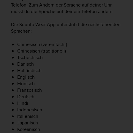
i
Telefon. Zum Ändern der Sprache auf deiner Uhr
t
musst du die Sprache auf deinem Telefon ändern.
ä
t
s
Die Suunto Wear App unterstützt die nachstehenden
s
Sprachen:
t
u
Chinesisch (vereinfacht)
f
Chinesisch (traditionell)
e
Tschechisch
A
Dänisch
A
Holländisch
d
Englisch
i
Finnisch
e
s
Französisch
e
Deutsch
r
Hindi
W
Indonesisch
e
Italienisch
b
Japanisch
s
Koreanisch
i