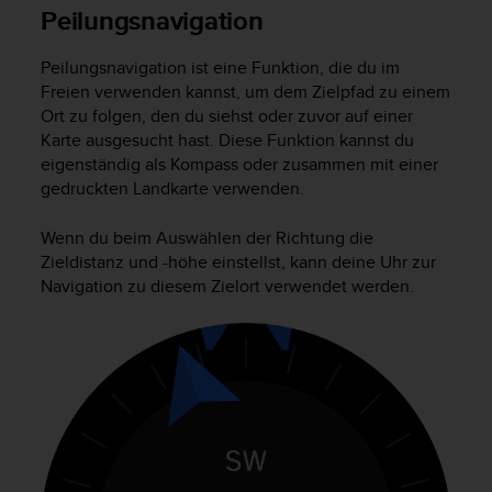
i
Peilungsnavigation
t
ä
Peilungsnavigation ist eine Funktion, die du im
t
s
Freien verwenden kannst, um dem Zielpfad zu einem
s
Ort zu folgen, den du siehst oder zuvor auf einer
t
Karte ausgesucht hast. Diese Funktion kannst du
u
eigenständig als Kompass oder zusammen mit einer
f
gedruckten Landkarte verwenden.
e
A
Wenn du beim Auswählen der Richtung die
A
Zieldistanz und -höhe einstellst, kann deine Uhr zur
d
Navigation zu diesem Zielort verwendet werden.
i
e
s
e
r
W
e
b
s
i