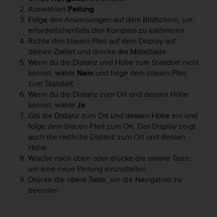
Auswählen
Peilung
G
)
Folge den Anweisungen auf dem Bildschirm, um
2
erforderlichenfalls den Kompass zu kalibrieren.
.
Richte den blauen Pfeil auf dem Display auf
0
deinen Zielort und drücke die Mitteltaste.
s
Wenn du die Distanz und Höhe zum Standort nicht
o
kennst, wähle
Nein
und folge dem blauen Pfeil
w
zum Standort.
i
Wenn du die Distanz zum Ort und dessen Höhe
e
kennst, wähle
Ja
d
Gib die Distanz zum Ort und dessen Höhe ein und
e
r
folge dem blauen Pfeil zum Ort. Das Display zeigt
E
auch die restliche Distanz zum Ort und dessen
r
Höhe.
f
Wische nach oben oder drücke die untere Taste,
ü
um eine neue Peilung einzustellen.
l
Drücke die obere Taste, um die Navigation zu
l
beenden.
u
n
g