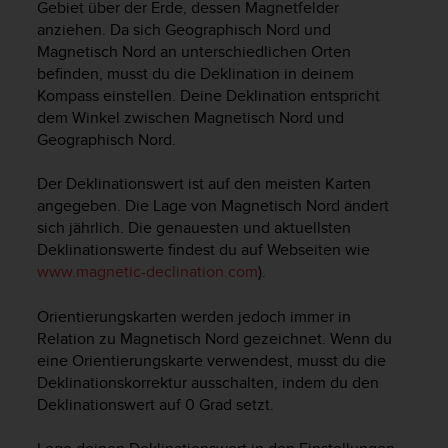
Gebiet über der Erde, dessen Magnetfelder
b
anziehen. Da sich Geographisch Nord und
i
t
Magnetisch Nord an unterschiedlichen Orten
t
befinden, musst du die Deklination in deinem
e
Kompass einstellen. Deine Deklination entspricht
d
dem Winkel zwischen Magnetisch Nord und
e
Geographisch Nord.
n
K
Der Deklinationswert ist auf den meisten Karten
u
angegeben. Die Lage von Magnetisch Nord ändert
n
sich jährlich. Die genauesten und aktuellsten
d
Deklinationswerte findest du auf Webseiten wie
e
n
www.magnetic-declination.com
).
d
i
Orientierungskarten werden jedoch immer in
e
Relation zu Magnetisch Nord gezeichnet. Wenn du
n
eine Orientierungskarte verwendest, musst du die
s
Deklinationskorrektur ausschalten, indem du den
t
Deklinationswert auf 0 Grad setzt.
i
n