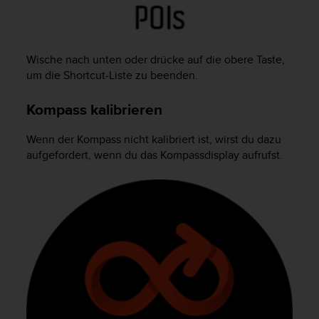
n
f
o
r
Wische nach unten oder drücke auf die obere Taste,
m
um die Shortcut-Liste zu beenden.
a
t
i
Kompass kalibrieren
o
n
Wenn der Kompass nicht kalibriert ist, wirst du dazu
e
aufgefordert, wenn du das Kompassdisplay aufrufst.
n
a
u
f
d
i
e
s
e
r
W
e