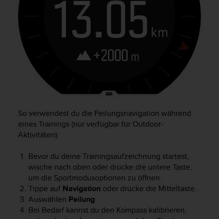
t
e
m
i
t
d
e
n
W
e
b
So verwendest du die Peilungsnavigation während
C
eines Trainings (nur verfügbar für Outdoor-
o
n
Aktivitäten):
t
e
Bevor du deine Trainingsaufzeichnung startest,
n
wische nach oben oder drücke die untere Taste,
t
um die Sportmodusoptionen zu öffnen.
A
Tippe auf
Navigation
oder drücke die Mitteltaste.
c
Auswählen
Peilung
c
Bei Bedarf kannst du den Kompass kalibrieren,
e