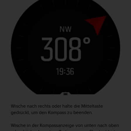
s
n
o
r
m
e
n
a
n
.
S
o
l
l
t
e
s
t
Wische nach rechts oder halte die Mitteltaste
d
u
gedrückt, um den Kompass zu beenden.
P
r
Wische in der Kompassanzeige von unten nach oben
o