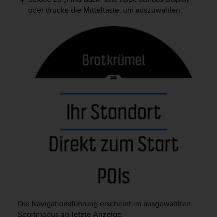
(
oder drücke die Mitteltaste, um auszuwählen.
g
e
b
ü
h
r
e
n
f
r
e
i
)
.
Die Navigationsführung erscheint im ausgewählten
Sportmodus als letzte Anzeige.