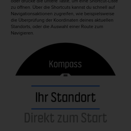
oder drücke die untere Taste, um eine Shortcut-Liste
b
zu öffnen. Über die Shortcuts kannst du schnell auf
l
Navigationsaktionen zugreifen, wie beispielsweise
e
die Überprüfung der Koordinaten deines aktuellen
m
Standorts, oder die Auswahl einer Route zum
e
Navigieren.
m
i
t
d
e
m
Z
u
g
r
i
f
f
a
u
f
I