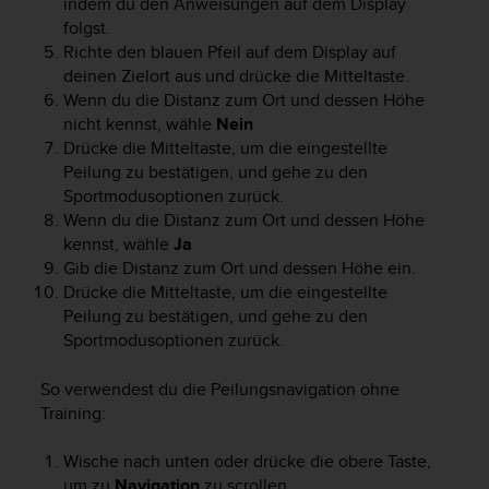
indem du den Anweisungen auf dem Display
s
folgst.
s
i
Richte den blauen Pfeil auf dem Display auf
b
deinen Zielort aus und drücke die Mitteltaste.
i
Wenn du die Distanz zum Ort und dessen Höhe
l
nicht kennst, wähle
Nein
i
Drücke die Mitteltaste, um die eingestellte
t
Peilung zu bestätigen, und gehe zu den
y
Sportmodusoptionen zurück.
G
Wenn du die Distanz zum Ort und dessen Höhe
u
kennst, wähle
Ja
i
Gib die Distanz zum Ort und dessen Höhe ein.
d
e
Drücke die Mitteltaste, um die eingestellte
l
Peilung zu bestätigen, und gehe zu den
i
Sportmodusoptionen zurück.
n
e
So verwendest du die Peilungsnavigation ohne
s
Training:
(
W
Wische nach unten oder drücke die obere Taste,
C
um zu
Navigation
zu scrollen.
A