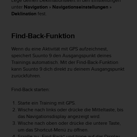
Lege deinen Deklinationswert in den Einstellungen
d
unter
Navigation
»
Navigationseinstellungen
»
e
n
Deklination
fest.
U
S
A
Find-Back-Funktion
u
n
Wenn du eine Aktivität mit GPS aufzeichnest,
t
speichert
Suunto 9
den Ausgangspunkt deines
e
r
Trainings automatisch. Mit der Find-Back-Funktion
+
kann
Suunto 9
dich direkt zu deinem Ausgangspunkt
1
zurückführen.
8
5
Find-Back starten:
5
2
Starte ein Training mit GPS.
5
Wische nach links oder drücke die Mitteltaste, bis
8
das Navigationsdisplay angezeigt wird.
0
Wische nach oben oder drücke die untere Taste,
9
0
um das Shortcut-Menü zu öffnen.
0
Scrolle zu „Find Back“ und tippe auf das Display