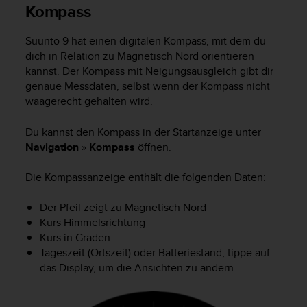
Kompass
w
e
i
Suunto 9
hat einen digitalen Kompass, mit dem du
t
dich in Relation zu Magnetisch Nord orientieren
e
kannst. Der Kompass mit Neigungsausgleich gibt dir
r
genaue Messdaten, selbst wenn der Kompass nicht
e
waagerecht gehalten wird.
r
Z
u
Du kannst den Kompass in der Startanzeige unter
g
Navigation
»
Kompass
öffnen.
ä
n
Die Kompassanzeige enthält die folgenden Daten:
g
l
Der Pfeil zeigt zu Magnetisch Nord
i
Kurs Himmelsrichtung
c
Kurs in Graden
h
Tageszeit (Ortszeit) oder Batteriestand; tippe auf
k
e
das Display, um die Ansichten zu ändern.
i
t