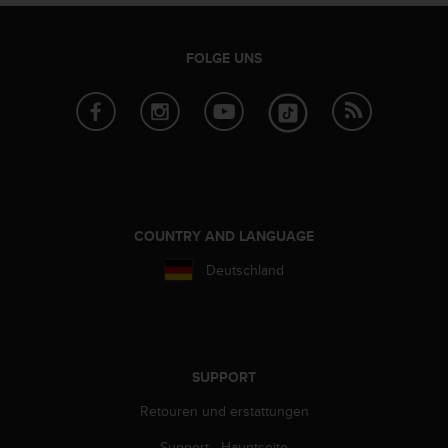
s
n
o
FOLGE UNS
r
m
e
n
a
n
.
S
o
COUNTRY AND LANGUAGE
l
l
Deutschland
t
e
s
t
d
SUPPORT
u
P
Retouren und erstattungen
r
o
Support - Hauptseite