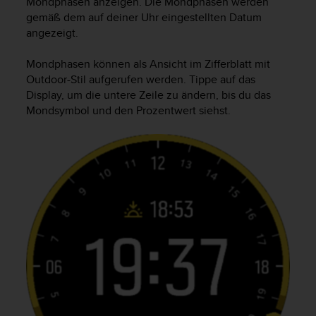
Mondphasen anzeigen. Die Mondphasen werden
G
gemäß dem auf deiner Uhr eingestellten Datum
)
angezeigt.
2
.
Mondphasen können als Ansicht im Zifferblatt mit
0
Outdoor-Stil aufgerufen werden. Tippe auf das
s
Display, um die untere Zeile zu ändern, bis du das
o
Mondsymbol und den Prozentwert siehst.
w
i
e
d
e
r
E
r
f
ü
l
l
u
n
g