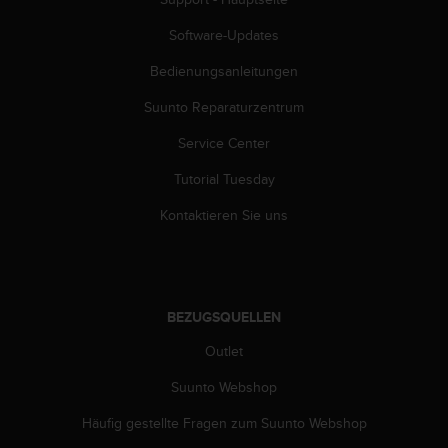
b
l
Software-Updates
e
Bedienungsanleitungen
m
e
Suunto Reparaturzentrum
m
i
Service Center
t
d
Tutorial Tuesday
e
m
Kontaktieren Sie uns
Z
u
g
r
i
BEZUGSQUELLEN
f
Outlet
f
a
Suunto Webshop
u
f
Häufig gestellte Fragen zum Suunto Webshop
I