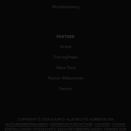
b
Whistleblowing
s
i
t
e
h
PARTNER
a
b
Strava
e
TrainingPeaks
n
,
Value Pack
k
o
Partner Willkommen
n
t
Partner
a
k
t
i
e
.
COPYRIGHT © 2026 SUUNTO.
ALLE RECHTE VORBEHALTEN.
r
NUTZUNGSBEDINGUNGEN
|
DATENSCHUTZRICHTLINIE
|
COOKIES
|
COOKIE-
e
EINSTELLUNGEN
|
#YESSUUNTO GESCHÄFTSBEDINGUNGEN
|
HINWEIS ZUM