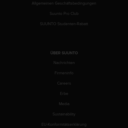
n
Allgemeinen Geschäftsbedingungen
f
o
Suunto Pro Club
r
SUUNTO Studenten-Rabatt
m
a
t
i
o
ÜBER SUUNTO
n
e
Nachrichten
n
a
Firmeninfo
u
f
Careers
d
i
Erbe
e
Media
s
e
Sustainability
r
W
EU-Konformitätserklärung
e