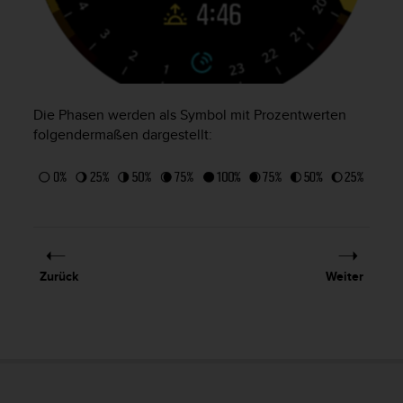
w
e
i
t
e
r
Die Phasen werden als Symbol mit Prozentwerten
e
folgendermaßen dargestellt:
r
Z
u
g
ä
n
g
l
Zurück
Weiter
i
c
h
k
e
i
t