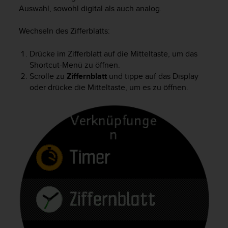
i
Auswahl, sowohl digital als auch analog.
t
ä
Wechseln des Zifferblatts:
t
s
s
Drücke im Zifferblatt auf die Mitteltaste, um das
t
Shortcut-Menü zu öffnen.
u
Scrolle zu
Ziffernblatt
und tippe auf das Display
f
oder drücke die Mitteltaste, um es zu öffnen.
e
A
A
d
i
e
s
e
r
W
e
b
s
i