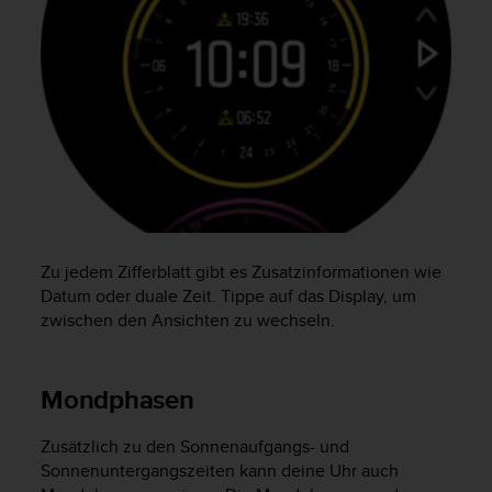
s
s
i
b
i
l
i
t
y
G
u
i
d
Zu jedem Zifferblatt gibt es Zusatzinformationen wie
e
Datum oder duale Zeit. Tippe auf das Display, um
l
zwischen den Ansichten zu wechseln.
i
n
e
Mondphasen
s
(
Zusätzlich zu den Sonnenaufgangs- und
W
C
Sonnenuntergangszeiten kann deine Uhr auch
A