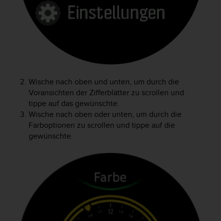
t
e
m
i
t
d
e
n
Wische nach oben und unten, um durch die
W
Voransichten der Zifferblätter zu scrollen und
e
tippe auf das gewünschte.
b
Wische nach oben oder unten, um durch die
C
Farboptionen zu scrollen und tippe auf die
o
n
gewünschte.
t
e
n
t
A
c
c
e