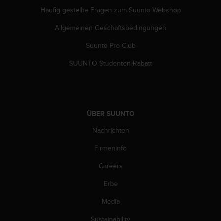
b
Häufig gestellte Fragen zum Suunto Webshop
l
e
Allgemeinen Geschäftsbedingungen
m
Suunto Pro Club
e
m
SUUNTO Studenten-Rabatt
i
t
d
e
m
ÜBER SUUNTO
Z
u
Nachrichten
g
r
Firmeninfo
i
f
Careers
f
Erbe
a
u
Media
f
I
Sustainability