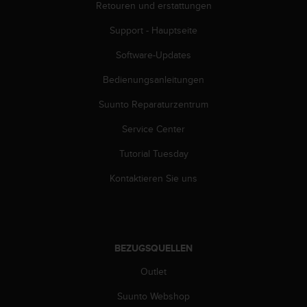
s
Retouren und erstattungen
n
o
Support - Hauptseite
r
Software-Updates
m
e
Bedienungsanleitungen
n
a
Suunto Reparaturzentrum
n
.
Service Center
S
o
Tutorial Tuesday
l
Kontaktieren Sie uns
l
t
e
s
t
d
BEZUGSQUELLEN
u
Outlet
P
r
Suunto Webshop
o