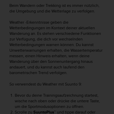
i
Beim Wandern oder Trekking ist es immer nützlich,
t
ä
die Umgebung und die Wetterlage zu verfolgen.
t
s
Weather -Erkenntnisse geben die
s
Wetterbedingungen im Kontext deiner aktuellen
t
Wanderung an. Es stehen verschiedene Funktionen
u
zur Verfügung, die dich vor wechselnden
f
Wetterbedingungen warnen können. Du kannst
e
Unwetterwarnungen erhalten, die Wassertemperatur
A
messen, einen Hinweis erhalten, wenn deine
A
Wanderung über den Sonnenuntergang hinaus
d
i
andauert, und du kannst auch laufend den
e
barometrischen Trend verfolgen.
s
e
So verwendest du Weather mit
Suunto 9
:
r
W
Bevor du deine Trainingsaufzeichnung startest,
e
wische nach oben oder drücke die untere Taste,
b
um die Sportmodusoptionen zu öffnen.
s
Scrolle zu
SuuntoPlus™
und tippe darauf oder
i