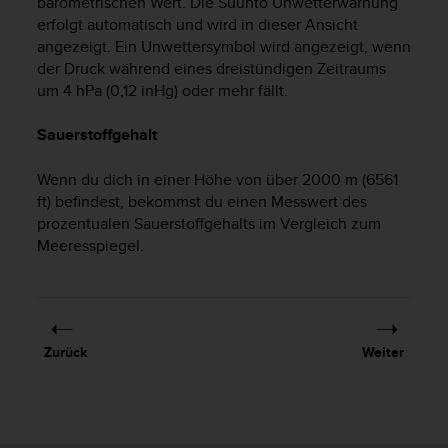
barometrischen Wert. Die Suunto Unwetterwarnung
G
erfolgt automatisch und wird in dieser Ansicht
)
angezeigt. Ein Unwettersymbol wird angezeigt, wenn
2
der Druck während eines dreistündigen Zeitraums
.
um 4 hPa (0,12 inHg) oder mehr fällt.
0
s
Sauerstoffgehalt
o
w
i
Wenn du dich in einer Höhe von über 2000 m (6561
e
ft) befindest, bekommst du einen Messwert des
d
prozentualen Sauerstoffgehalts im Vergleich zum
e
Meeresspiegel.
r
E
r
f
ü
Zurück
Weiter
l
l
u
n
g