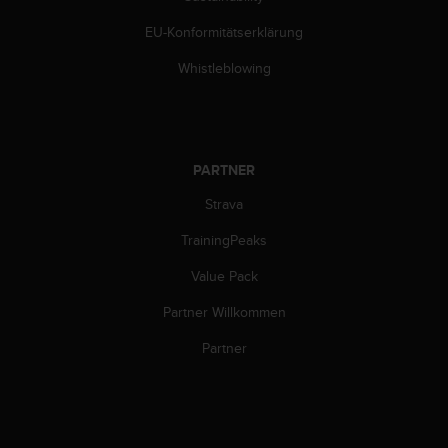
n
f
EU-Konformitätserklärung
o
r
Whistleblowing
m
a
t
i
o
PARTNER
n
Strava
e
n
TrainingPeaks
a
u
Value Pack
f
d
Partner Willkommen
i
e
Partner
s
e
r
W
e