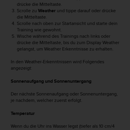
t
drücke die Mitteltaste.
e
Scrolle zu
Weather
und tippe darauf oder drücke
m
die Mitteltaste.
i
Scrolle nach oben zur Startansicht und starte dein
t
Training wie gewohnt.
d
Wische während des Trainings nach links oder
e
drücke die Mitteltaste, bis du zum Display Weather
n
gelangst, um Weather Erkenntnisse zu erhalten.
W
e
In den Weather-Erkenntnissen wird Folgendes
b
C
angezeigt:
o
n
Sonnenaufgang und Sonnenuntergang
t
e
Der nächste Sonnenaufgang oder Sonnenuntergang,
n
je nachdem, welcher zuerst erfolgt.
t
A
Temperatur
c
c
e
Wenn du die Uhr ins Wasser legst (tiefer als 10 cm/4