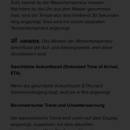
s
Zoll), kannst du die Wassertemperatur messen.
s
Nachdem du die Uhr aus dem Wasser genommen
i
hast, wird die Temperatur anschließend 30 Sekunden
b
lang angezeigt. Dies wird mit einem separaten
i
Temperatursymbol angezeigt.
l
i
Das Messen der Wassertemperatur
HINWEIS:
t
beeinflusst die Auf- und Abstiegswerte, weil diese
y
druckbasiert sind.
G
u
i
Geschätzte Ankunftszeit (Estimated Time of Arrival,
d
ETA)
e
l
Wenn die geschätzte Ankunftszeit (ETA) nach
i
Sonnenuntergang liegt, wird sie in Rot angezeigt.
n
e
Barometrischer Trend und Unwetterwarnung
s
(
Der barometrische Trend wird unten auf dem Display
W
C
angezeigt, zusammen mit dem aktuellen
A