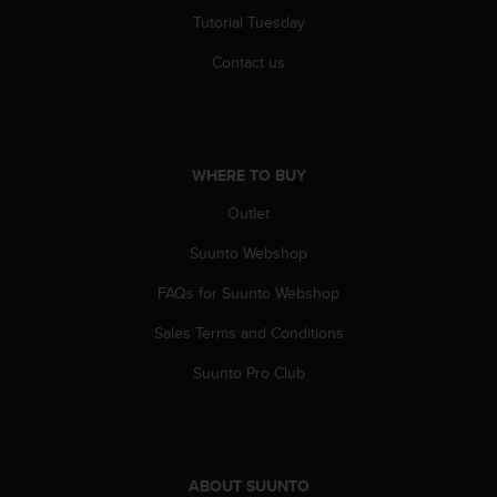
s
Tutorial Tuesday
(
W
Contact us
C
A
G
)
2
WHERE TO BUY
.
0
Outlet
a
Suunto Webshop
n
d
FAQs for Suunto Webshop
a
c
Sales Terms and Conditions
h
i
Suunto Pro Club
e
v
i
n
g
ABOUT SUUNTO