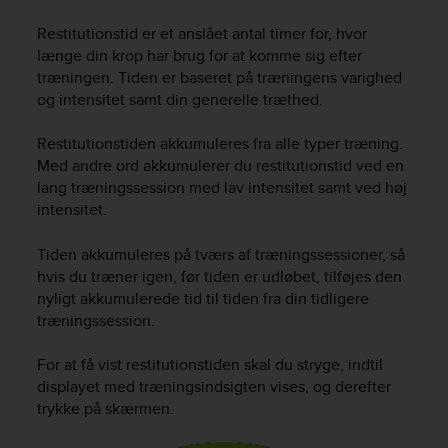
i
e
Restitutionstid er et anslået antal timer for, hvor
v
længe din krop har brug for at komme sig efter
i
træningen. Tiden er baseret på træningens varighed
n
og intensitet samt din generelle træthed.
g
L
e
Restitutionstiden akkumuleres fra alle typer træning.
v
Med andre ord akkumulerer du restitutionstid ved en
e
lang træningssession med lav intensitet samt ved høj
l
intensitet.
A
A
Tiden akkumuleres på tværs af træningssessioner, så
c
hvis du træner igen, før tiden er udløbet, tilføjes den
o
nyligt akkumulerede tid til tiden fra din tidligere
n
træningssession.
f
o
r
For at få vist restitutionstiden skal du stryge, indtil
m
displayet med træningsindsigten vises, og derefter
a
trykke på skærmen.
n
c