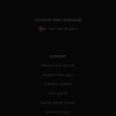
A
c
c
e
COUNTRY AND LANGUAGE
s
Denmark (English)
s
i
b
i
l
i
SUPPORT
t
Returns and refunds
y
G
Support main page
u
i
Software updates
d
e
User guides
l
Suunto Repair Center
i
n
Service Centers
e