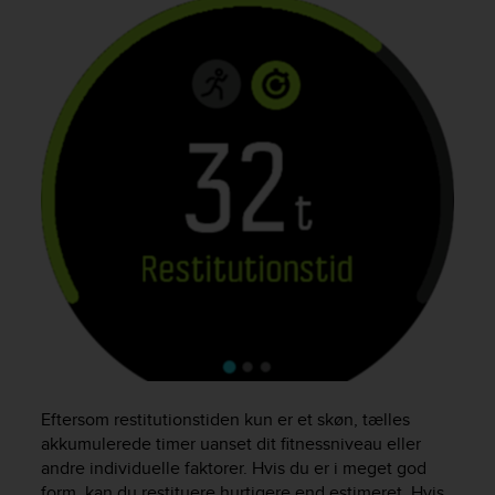
e
f
o
r
t
h
i
s
w
e
b
s
i
t
e
i
n
c
o
Eftersom restitutionstiden kun er et skøn, tælles
n
akkumulerede timer uanset dit fitnessniveau eller
f
andre individuelle faktorer. Hvis du er i meget god
o
form, kan du restituere hurtigere end estimeret. Hvis