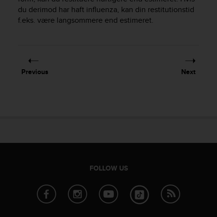
r
du derimod har haft influenza, kan din restitutionstid
m
f.eks. være langsommere end estimeret.
a
n
c
e
w
i
Previous
Next
t
h
t
h
e
W
e
b
C
o
FOLLOW US
n
t
e
n
t