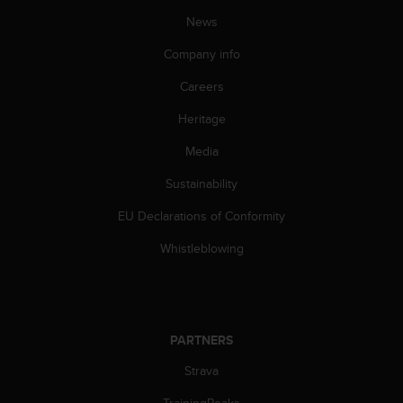
c
o
News
m
Company info
p
l
Careers
i
a
Heritage
n
c
Media
e
w
Sustainability
i
EU Declarations of Conformity
t
h
Whistleblowing
o
t
h
e
r
PARTNERS
a
c
Strava
c
e