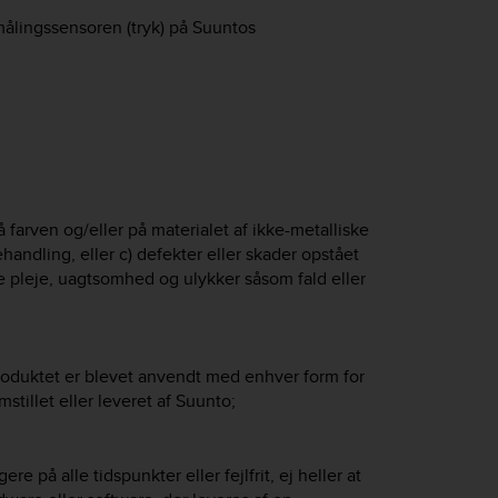
emålingssensoren (tryk) på Suuntos
 farven og/eller på materialet af ikke-metalliske
ndling, eller c) defekter eller skader opstået
e pleje, uagtsomhed og ulykker såsom fald eller
produktet er blevet anvendt med enhver form for
mstillet eller leveret af Suunto;
re på alle tidspunkter eller fejlfrit, ej heller at