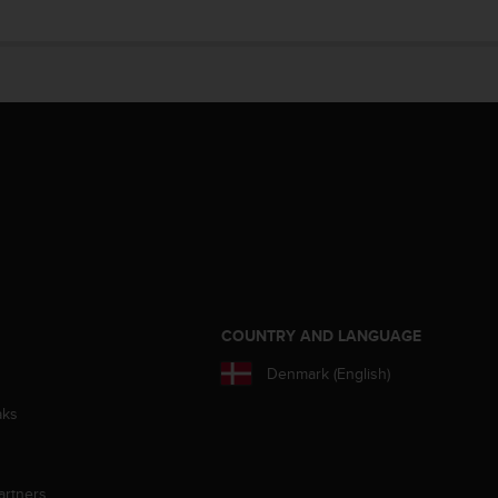
S
COUNTRY AND LANGUAGE
Denmark (English)
aks
artners