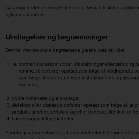
Garantiperioden er fem (5) år for fejl, der kan tilskrives dybd
dykkercomputere.
Undtagelser og begrænsninger
Denne internationale begrænsede garanti dækker ikke:
normalt slid såsom ridser, afskrabninger eller ændring på
remme, b) defekter opstået som følge af hårdhændet beha
som følge af brug i strid med instruktionerne, upassend
knusning;
trykte materialer og emballage;
defekter eller påståede defekter opstået som følge af, at 
produkt, tilbehør, software og/eller tjeneste, der ikke er fre
ikke-genopladelige batterier.
Suunto garanterer ikke for, at produktet eller tilbehøret vil funge