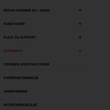
i
e
v
SÅDAN KOMMER DU I GANG
i
n
FUNKTIONER
g
L
e
PLEJE OG SUPPORT
v
e
l
REFERENCE
A
A
c
TEKNISKE SPECIFIKATIONER
o
n
OVERENSSTEMMELSE
f
o
r
VAREMÆRKER
m
a
n
PATENTMEDDELELSE
c