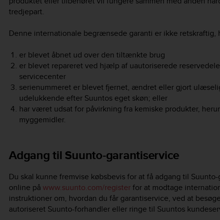
produktet eller tilbehøret vil fungere sammen med anden hard
tredjepart.
Denne internationale begrænsede garanti er ikke retskraftig, h
er blevet åbnet ud over den tiltænkte brug
er blevet repareret ved hjælp af uautoriserede reservedele,
servicecenter
serienummeret er blevet fjernet, ændret eller gjort ulæs
udelukkende efter Suuntos eget skøn; eller
har været udsat for påvirkning fra kemiske produkter, heru
myggemidler.
Adgang til Suunto-garantiservice
Du skal kunne fremvise købsbevis for at få adgang til Suunto-
online på
www.suunto.com/register
for at modtage internation
instruktioner om, hvordan du får garantiservice, ved at besøg
autoriseret Suunto-forhandler eller ringe til Suuntos kundeser