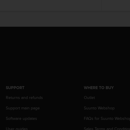
s
(
W
C
A
G
)
2
.
0
a
n
d
a
c
SUPPORT
WHERE TO BUY
h
i
Returns and refunds
Outlet
e
v
Support main page
Suunto Webshop
i
Software updates
FAQs for Suunto Websho
n
g
User guides
Sales Terms and Conditio