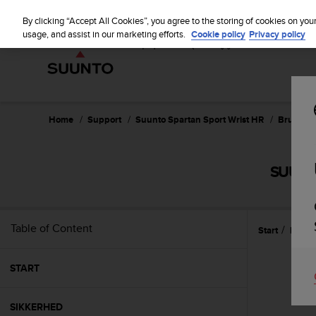
S
u
By clicking “Accept All Cookies”, you agree to the storing of cookies on you
u
usage, and assist in our marketing efforts.
Cookie policy
Privacy policy
n
t
o
i
s
c
Home
Support
Suunto Spartan Sport Wrist HR
Brugerve
o
m
m
SUUNT
i
t
t
e
Table of Content
Start
Refer
d
t
o
START
a
c
h
SIKKERHED