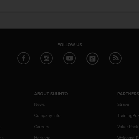
FOLLOW US
ABOUT SUUNTO
PARTNER
News
Strava
Company info
TrainingPe
p
Careers
Value Pack
ns
Heritage
Welcome P