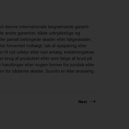
vil denne internationale begrænsede garanti
le andre garantier, både udtrykkelige og
ller pønalt betingede skader eller følgeskader,
ler forventet indtægt, tab af opsparing eller
r til nyt udstyr eller nye anlæg, erstatningskrav
er brug af produktet eller som følge af brud på
handlinger eller nogen former for juridisk eller
en for sådanne skader. Suunto er ikke ansvarlig
Next