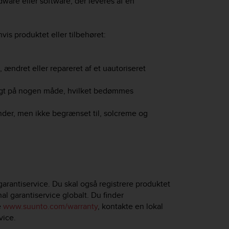
ware eller software, der leveres af en
vis produktet eller tilbehøret:
 ændret eller repareret af et uautoriseret
eligt på nogen måde, hvilket bedømmes
nder, men ikke begrænset til, solcreme og
garantiservice. Du skal også registrere produktet
al garantiservice globalt. Du finder
e
www.suunto.com/warranty
, kontakte en lokal
vice.