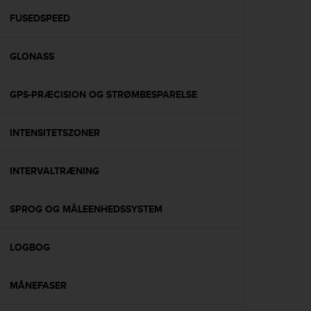
r
m
FUSEDSPEED
a
n
GLONASS
c
e
w
GPS-PRÆCISION OG STRØMBESPARELSE
i
t
h
INTENSITETSZONER
t
h
e
INTERVALTRÆNING
W
e
SPROG OG MÅLEENHEDSSYSTEM
b
C
o
LOGBOG
n
t
e
MÅNEFASER
n
t