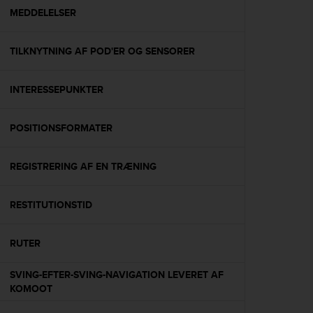
A
MEDDELELSER
c
c
TILKNYTNING AF POD'ER OG SENSORER
e
s
s
INTERESSEPUNKTER
i
b
i
POSITIONSFORMATER
l
i
t
REGISTRERING AF EN TRÆNING
y
G
RESTITUTIONSTID
u
i
d
RUTER
e
l
SVING-EFTER-SVING-NAVIGATION LEVERET AF
i
KOMOOT
n
e