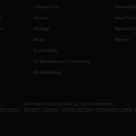
Company info
TrainingPe
p
Careers
Value Pack
ns
Heritage
Welcome P
Media
Partners
Sustainability
EU Declarations of Conformity
Whistleblowing
.
COPYRIGHT © 2026 SUUNTO.
ALL RIGHTS RESERVED.
VACY POLICY
|
SECURITY
|
COOKIES
|
COOKIES SETTINGS
|
#YESSUUNTO TERMS
|