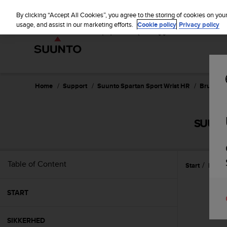
S
u
By clicking “Accept All Cookies”, you agree to the storing of cookies on you
u
usage, and assist in our marketing efforts.
Cookie policy
Privacy policy
n
t
o
i
s
c
Home
Support
Suunto Spartan Sport Wrist HR
Brugerve
o
m
m
SUUNT
i
t
t
e
Table of Content
Start
Funkt
d
t
o
START
a
c
h
SIKKERHED