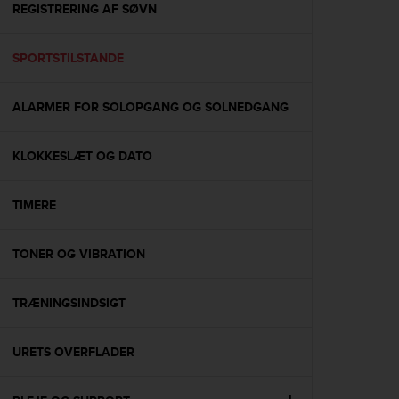
s
REGISTRERING AF SØVN
(
W
SPORTSTILSTANDE
C
A
G
ALARMER FOR SOLOPGANG OG SOLNEDGANG
)
2
.
KLOKKESLÆT OG DATO
0
a
n
TIMERE
d
a
TONER OG VIBRATION
c
h
i
TRÆNINGSINDSIGT
e
v
i
URETS OVERFLADER
n
g