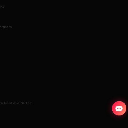
aks
artners
EU DATA ACT NOTICE