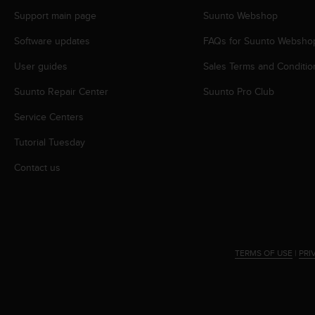
s
Support main page
Suunto Webshop
s
i
Software updates
FAQs for Suunto Websho
b
i
User guides
Sales Terms and Conditio
l
Suunto Repair Center
Suunto Pro Club
i
t
Service Centers
y
s
Tutorial Tuesday
t
a
Contact us
n
d
a
r
d
s
TERMS OF USE
|
PRI
.
P
l
e