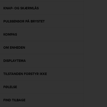
e
f
KNAP- OG SKÆRMLÅS
o
r
PULSSENSOR PÅ BRYSTET
t
h
i
KOMPAS
s
w
e
OM ENHEDEN
b
s
i
DISPLAYTEMA
t
e
TILSTANDEN FORSTYR IKKE
i
n
c
FØLELSE
o
n
f
FIND TILBAGE
o