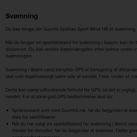
Svømning
Du kan bruge din
Suunto Spartan Sport Wrist HR
til svømning i
Når du bruger en sportstilstand for svømning i bassin, kan du 
distancen. Du kan ændre bassinlængden efter behov under indst
svømningen.
Svømning i åbent vand benytter GPS til beregning af afstand
skal uret regelmæssigt være ude af vandet, f.eks. under et cr
Dette kan være udfordrende forhold for GPS, så det er vigtigt, 
vandet. For at sikre god GPS-bestemmelse skal du:
Synkronisere uret med SuuntoLink, før du begynder at sv
data for satellitbaner.
Når du har valgt en sportstilstand for svømning i åbent van
mindst tre minutter, før du begynder at svømme. Dette giver