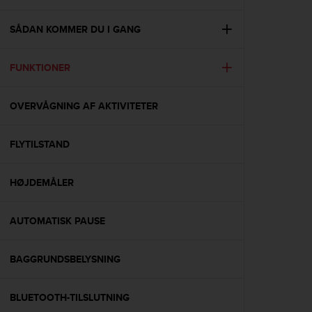
i
e
v
SÅDAN KOMMER DU I GANG
i
n
FUNKTIONER
g
L
e
OVERVÅGNING AF AKTIVITETER
v
e
l
FLYTILSTAND
A
A
c
HØJDEMÅLER
o
n
AUTOMATISK PAUSE
f
o
r
BAGGRUNDSBELYSNING
m
a
n
BLUETOOTH-TILSLUTNING
c