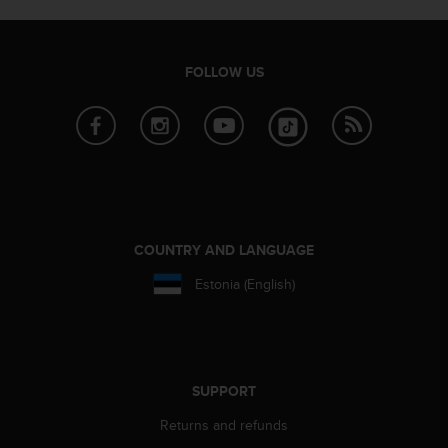
e
f
o
FOLLOW US
r
t
h
i
s
w
e
b
s
COUNTRY AND LANGUAGE
i
t
Estonia (English)
e
i
n
c
o
SUPPORT
n
f
Returns and refunds
o