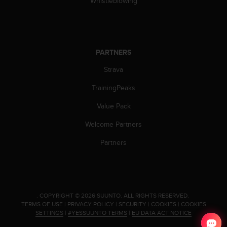
Whistleblowing
s
(
W
C
A
PARTNERS
G
)
Strava
2
.
TrainingPeaks
0
a
Value Pack
n
Welcome Partners
d
a
Partners
c
h
i
e
v
.
COPYRIGHT © 2026 SUUNTO.
ALL RIGHTS RESERVED.
i
TERMS OF USE
|
PRIVACY POLICY
|
SECURITY
|
COOKIES
|
COOKIES
n
SETTINGS
|
#YESSUUNTO TERMS
|
EU DATA ACT NOTICE
g