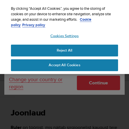
S
Sign up for the newsletter and get 5% off
| Free
u
By clicking “Accept All Cookies”, you agree to the storing of
returns
u
cookies on your device to enhance site navigation, analyze site
Your country or region:
usage, and assist in our marketing efforts.
Cookie
n
policy
Privacy policy
t
o
Cookies Settings
United States
i
s
Home
Support
Suunto Race
Kasutusjuhend
c
Reject All
Currency: $ (USD)
o
m
Shipping only to United States
SUUNTO RACE KASUTUSJUHEND
Accept All Cookies
m
i
t
Change your country or
Continue
t
region
e
Joonlaud
d
t
o
Joonlaud
a
c
h
Ruler
on tööriist, mis näitab sirgjoonelist kaugust teie