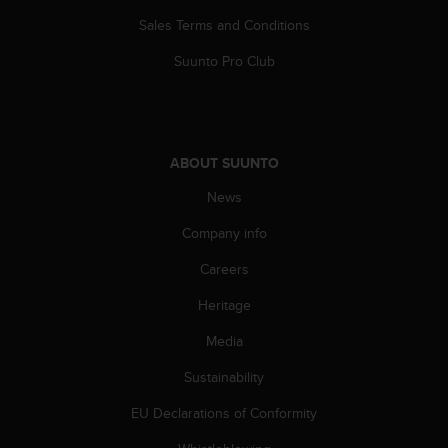
A
Sales Terms and Conditions
c
c
Suunto Pro Club
e
s
s
i
b
ABOUT SUUNTO
i
l
News
i
Company info
t
y
Careers
G
u
Heritage
i
d
Media
e
l
Sustainability
i
EU Declarations of Conformity
n
e