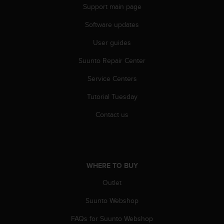
r
Support main page
m
a
Software updates
n
c
User guides
e
Suunto Repair Center
w
i
Service Centers
t
h
Tutorial Tuesday
t
h
Contact us
e
W
e
b
C
WHERE TO BUY
o
n
Outlet
t
Suunto Webshop
e
n
FAQs for Suunto Webshop
t