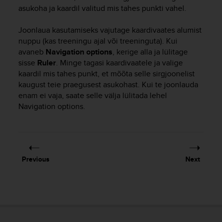
i
asukoha ja kaardil valitud mis tahes punkti vahel.
e
v
Joonlaua kasutamiseks vajutage kaardivaates alumist
i
n
nuppu (kas treeningu ajal või treeninguta). Kui
g
avaneb
Navigation options
, kerige alla ja lülitage
L
sisse
Ruler
. Minge tagasi kaardivaatele ja valige
e
kaardil mis tahes punkt, et mõõta selle sirgjoonelist
v
kaugust teie praegusest asukohast. Kui te joonlauda
e
enam ei vaja, saate selle välja lülitada lehel
l
Navigation options.
A
A
c
o
n
f
Previous
Next
o
r
m
a
n
c