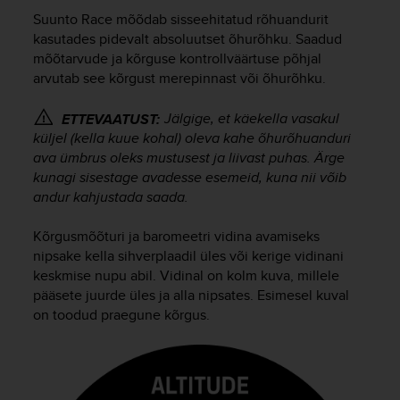
i
Suunto Race
mõõdab sisseehitatud rõhuandurit
e
v
kasutades pidevalt absoluutset õhurõhku. Saadud
i
mõõtarvude ja kõrguse kontrollväärtuse põhjal
n
arvutab see kõrgust merepinnast või õhurõhku.
g
L
Jälgige, et käekella vasakul
ETTEVAATUST:
e
küljel (kella kuue kohal) oleva kahe õhurõhuanduri
v
ava ümbrus oleks mustusest ja liivast puhas. Ärge
e
kunagi sisestage avadesse esemeid, kuna nii võib
l
andur kahjustada saada.
A
A
c
Kõrgusmõõturi ja baromeetri vidina avamiseks
o
nipsake kella sihverplaadil üles või kerige vidinani
n
keskmise nupu abil. Vidinal on kolm kuva, millele
f
pääsete juurde üles ja alla nipsates. Esimesel kuval
o
on toodud praegune kõrgus.
r
m
a
n
c