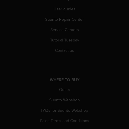
s
User guides
s
i
Suunto Repair Center
b
i
Service Centers
l
i
Tutorial Tuesday
t
y
Contact us
s
t
a
n
d
WHERE TO BUY
a
Outlet
r
d
Suunto Webshop
s
.
FAQs for Suunto Webshop
P
l
Sales Terms and Conditions
e