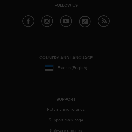
c
FOLLOW US
o
m
p
l
i
a
n
c
e
COUNTRY AND LANGUAGE
w
i
Estonia (English)
t
h
o
t
h
SUPPORT
e
r
Returns and refunds
a
c
Support main page
c
e
Software updates