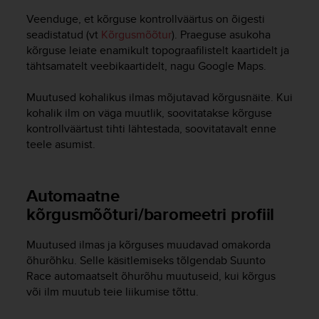
A
Veenduge, et kõrguse kontrollväärtus on õigesti
c
seadistatud (vt
Kõrgusmõõtur
). Praeguse asukoha
c
kõrguse leiate enamikult topograafilistelt kaartidelt ja
e
tähtsamatelt veebikaartidelt, nagu Google Maps.
s
s
Muutused kohalikus ilmas mõjutavad kõrgusnäite. Kui
i
b
kohalik ilm on väga muutlik, soovitatakse kõrguse
i
kontrollväärtust tihti lähtestada, soovitatavalt enne
l
teele asumist.
i
t
y
Automaatne
G
kõrgusmõõturi/baromeetri profiil
u
i
d
Muutused ilmas ja kõrguses muudavad omakorda
e
õhurõhku. Selle käsitlemiseks tõlgendab
Suunto
l
Race
automaatselt õhurõhu muutuseid, kui kõrgus
i
või ilm muutub teie liikumise tõttu.
n
e