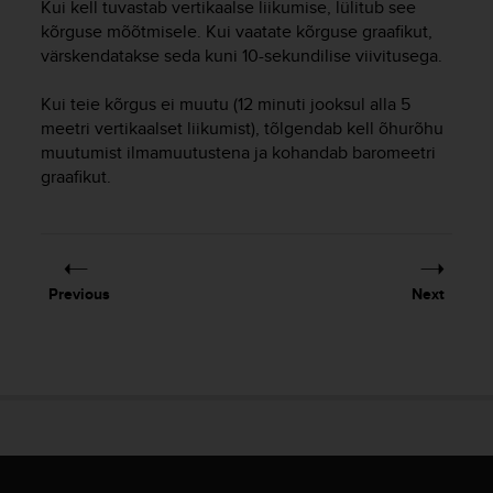
Kui kell tuvastab vertikaalse liikumise, lülitub see
s
kõrguse mõõtmisele. Kui vaatate kõrguse graafikut,
(
värskendatakse seda kuni 10-sekundilise viivitusega.
W
C
A
Kui teie kõrgus ei muutu (12 minuti jooksul alla 5
G
meetri vertikaalset liikumist), tõlgendab kell õhurõhu
)
muutumist ilmamuutustena ja kohandab baromeetri
2
graafikut.
.
0
a
n
d
Previous
Next
a
c
h
i
e
v
i
n
g