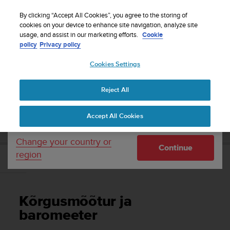
S
Sign up for the newsletter and get 5% off
| Free
u
By clicking “Accept All Cookies”, you agree to the storing of
returns
u
cookies on your device to enhance site navigation, analyze site
Your country or region:
usage, and assist in our marketing efforts.
Cookie
n
policy
Privacy policy
t
o
Cookies Settings
United States
i
s
Home
Support
Suunto Race
Kasutusjuhend
c
Reject All
Currency: $ (USD)
o
m
Shipping only to United States
SUUNTO RACE KASUTUSJUHEND
Accept All Cookies
m
i
t
Change your country or
Continue
t
region
e
Kõrgusmõõtur ja baromeeter
d
t
o
Kõrgusmõõtur ja
a
c
baromeeter
h