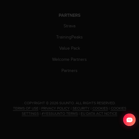
c
e
PARTNERS
a
t
Strava
U
S
TrainingPeaks
A
Value Pack
+
1
Welcome Partners
8
5
Partners
5
2
5
8
0
.
COPYRIGHT © 2026 SUUNTO.
ALL RIGHTS RESERVED.
9
TERMS OF USE
|
PRIVACY POLICY
|
SECURITY
|
COOKIES
|
COOKIES
0
SETTINGS
|
#YESSUUNTO TERMS
|
EU DATA ACT NOTICE
0
(
t
o