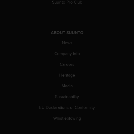
a
Suunto Pro Club
s
e
c
o
n
ABOUT SUUNTO
t
News
a
c
Company info
t
C
Careers
u
s
Heritage
t
o
Media
m
Sustainability
e
r
EU Declarations of Conformity
S
e
Whistleblowing
r
v
i