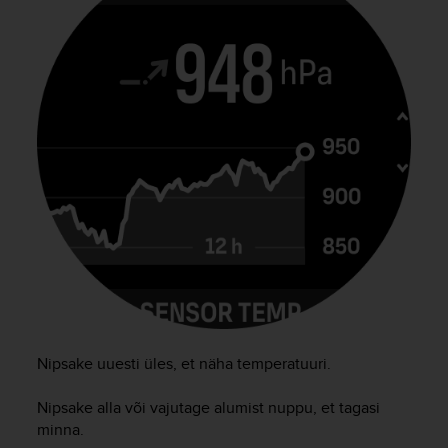
r
m
a
n
c
e
w
i
t
h
t
h
e
W
e
b
C
o
Nipsake uuesti üles, et näha temperatuuri.
n
t
e
Nipsake alla või vajutage alumist nuppu, et tagasi
n
minna.
t