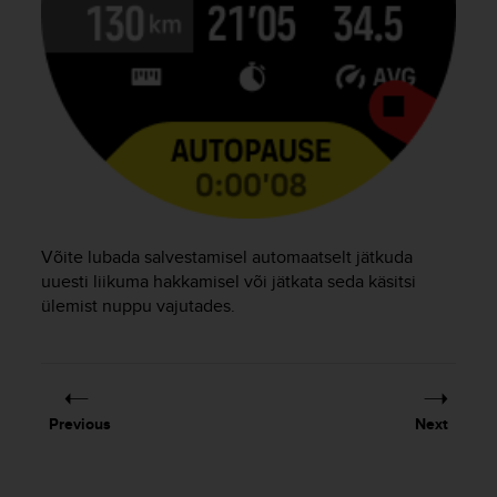
e
f
o
r
t
h
i
s
w
e
b
Võite lubada salvestamisel automaatselt jätkuda
s
uuesti liikuma hakkamisel või jätkata seda käsitsi
i
t
ülemist nuppu vajutades.
e
i
n
c
o
Previous
Next
n
f
o