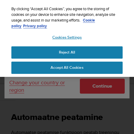
S
Sign up for the newsletter and get 5% off
| Free
u
By clicking “Accept All Cookies”, you agree to the storing of
returns
u
cookies on your device to enhance site navigation, analyze site
Your country or region:
usage, and assist in our marketing efforts.
Cookie
n
policy
Privacy policy
t
o
Cookies Settings
United States
i
s
Home
Support
Suunto Race
Kasutusjuhend
c
Reject All
Currency: $ (USD)
o
m
Shipping only to United States
SUUNTO RACE KASUTUSJUHEND
Accept All Cookies
m
i
t
Change your country or
Continue
t
region
e
Automaatne peatamine
d
t
o
Automaatne peatamine
a
c
h
Automaatse peatamise funktsioon peatab treeningu