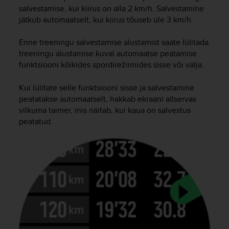
i
salvestamise, kui kiirus on alla 2 km/h. Salvestamine
e
jätkub automaatselt, kui kiirus tõuseb üle 3 km/h.
v
i
n
Enne treeningu salvestamise alustamist saate lülitada
g
treeningu alustamise kuval automaatse peatamise
L
funktsiooni kõikides spordirežiimides sisse või välja.
e
v
Kui lülitate selle funktsiooni sisse ja salvestamine
e
peatatakse automaatselt, hakkab ekraani allservas
l
vilkuma taimer, mis näitab, kui kaua on salvestus
A
peatatud.
A
c
o
n
f
o
r
m
a
n
c