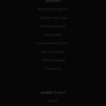
SUPPORT
A
c
Returns and refunds
c
Support main page
e
s
Software updates
s
i
User guides
b
i
Suunto Repair Center
l
i
Service Centers
t
Tutorial Tuesday
y
G
Contact us
u
i
d
e
l
WHERE TO BUY
i
n
Outlet
e