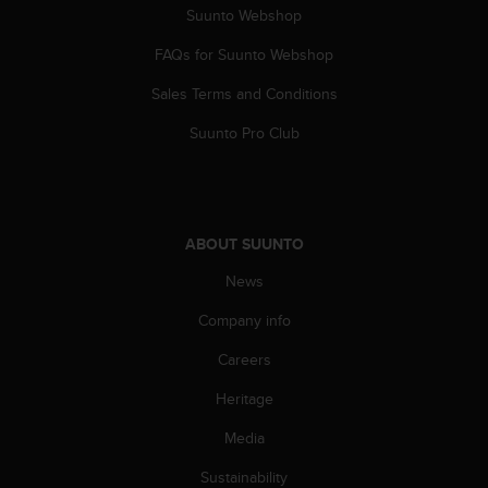
s
Suunto Webshop
(
W
FAQs for Suunto Webshop
C
Sales Terms and Conditions
A
G
Suunto Pro Club
)
2
.
0
a
ABOUT SUUNTO
n
d
News
a
c
Company info
h
i
Careers
e
Heritage
v
i
Media
n
g
Sustainability