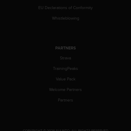
c
o
EU Declarations of Conformity
m
p
Whistleblowing
l
i
a
n
c
PARTNERS
e
Strava
w
i
TrainingPeaks
t
h
Value Pack
o
t
Welcome Partners
h
e
Partners
r
a
c
c
e
.
COPYRIGHT © 2026 SUUNTO.
ALL RIGHTS RESERVED.