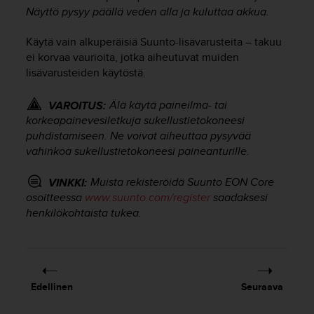
u
Näyttö pysyy päällä veden alla ja kuluttaa akkua.
t
e
Käytä vain alkuperäisiä Suunto-lisävarusteita – takuu
t
ei korvaa vaurioita, jotka aiheutuvat muiden
t
lisävarusteiden käytöstä.
a
v
u
Älä käytä paineilma- tai
VAROITUS:
u
korkeapainevesiletkuja sukellustietokoneesi
s
puhdistamiseen. Ne voivat aiheuttaa pysyvää
o
vahinkoa sukellustietokoneesi paineanturille.
h
j
Muista rekisteröidä
Suunto EON Core
VINKKI:
e
osoitteessa
www.suunto.com/register
saadaksesi
i
henkilökohtaista tukea.
d
e
n
(
W
C
Edellinen
Seuraava
A
G