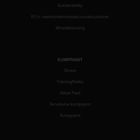
u
Sustainability
t
t
EU:n vaatimustenmukaisuusvakuutukset
a
Whistleblowing
k
o
s
k
e
KUMPPANIT
v
i
Strava
e
n
TrainingPeaks
s
t
Value Pack
a
n
Tervetuloa kumppanit
d
Kumppanit
a
r
d
i