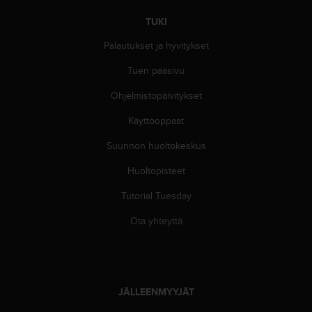
A
A
TUKI
-
Palautukset ja hyvitykset
t
a
Tuen pääsivu
s
o
Ohjelmistopäivitykset
n
v
Käyttöoppaat
a
a
Suunnon huoltokeskus
t
Huoltopisteet
i
m
Tutorial Tuesday
u
k
Ota yhteyttä
s
e
t
s
e
JÄLLEENMYYJÄT
k