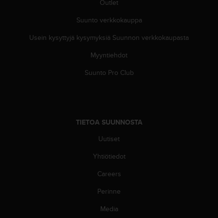
ä
Outlet
m
y
Suunto verkkokauppa
ö
Usein kysyttyjä kysymyksiä Suunnon verkkokaupasta
s
m
Myyntiehdot
u
i
Suunto Pro Club
d
e
n
s
a
TIETOA SUUNNOSTA
a
v
Uutiset
u
t
Yhtiötiedot
e
Careers
t
t
Perinne
a
v
Media
u