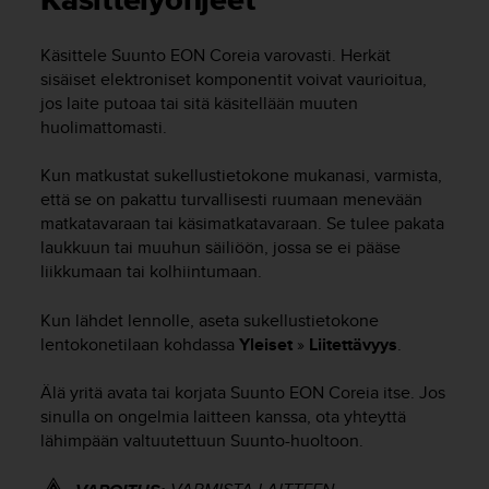
Käsittelyohjeet
t
ä
m
Käsittele
Suunto EON Core
ia varovasti. Herkät
ä
sisäiset elektroniset komponentit voivat vaurioitua,
ä
jos laite putoaa tai sitä käsitellään muuten
n
huolimattomasti.
t
ä
Kun matkustat sukellustietokone mukanasi, varmista,
l
l
että se on pakattu turvallisesti ruumaan menevään
ä
matkatavaraan tai käsimatkatavaraan. Se tulee pakata
v
laukkuun tai muuhun säiliöön, jossa se ei pääse
e
liikkumaan tai kolhiintumaan.
r
k
Kun lähdet lennolle, aseta sukellustietokone
k
lentokonetilaan kohdassa
Yleiset
»
Liitettävyys
.
o
s
Älä yritä avata tai korjata
Suunto EON Core
ia itse. Jos
i
sinulla on ongelmia laitteen kanssa, ota yhteyttä
v
u
lähimpään valtuutettuun Suunto-huoltoon.
s
t