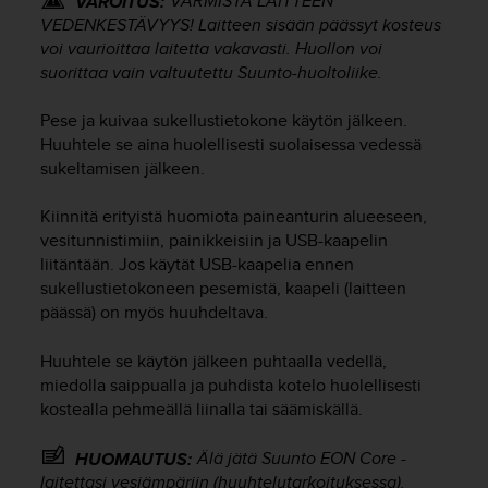
VARMISTA LAITTEEN
VAROITUS:
o
VEDENKESTÄVYYS! Laitteen sisään päässyt kosteus
l
voi vaurioittaa laitetta vakavasti. Huollon voi
l
suorittaa vain valtuutettu Suunto-huoltoliike.
a
v
Pese ja kuivaa sukellustietokone käytön jälkeen.
e
Huuhtele se aina huolellisesti suolaisessa vedessä
r
sukeltamisen jälkeen.
k
k
o
Kiinnitä erityistä huomiota paineanturin alueeseen,
s
vesitunnistimiin, painikkeisiin ja USB-kaapelin
i
liitäntään. Jos käytät USB-kaapelia ennen
v
sukellustietokoneen pesemistä, kaapeli (laitteen
u
päässä) on myös huuhdeltava.
s
t
Huuhtele se käytön jälkeen puhtaalla vedellä,
o
miedolla saippualla ja puhdista kotelo huolellisesti
n
s
kostealla pehmeällä liinalla tai säämiskällä.
a
a
Älä jätä
Suunto EON Core
-
HUOMAUTUS:
v
laitettasi vesiämpäriin (huuhtelutarkoituksessa).