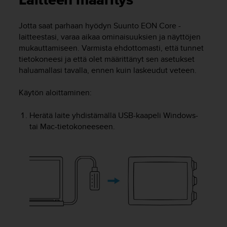
Laitteen määritys
t
ä
m
Jotta saat parhaan hyödyn
Suunto EON Core
-
ä
laitteestasi, varaa aikaa ominaisuuksien ja näyttöjen
ä
mukauttamiseen. Varmista ehdottomasti, että tunnet
n
tietokoneesi ja että olet määrittänyt sen asetukset
t
haluamallasi tavalla, ennen kuin laskeudut veteen.
ä
l
l
Käytön aloittaminen
:
ä
v
Herätä laite yhdistämällä USB-kaapeli Windows-
e
tai Mac-tietokoneeseen.
r
k
k
o
s
i
v
u
s
t