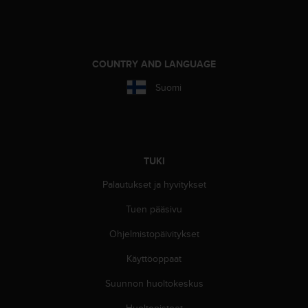
-
o
h
j
COUNTRY AND LANGUAGE
e
i
Suomi
s
t
u
s
)
TUKI
2
.
Palautukset ja hyvitykset
0
-
Tuen pääsivu
v
e
Ohjelmistopäivitykset
r
Käyttöoppaat
s
i
Suunnon huoltokeskus
o
n
Huoltopisteet