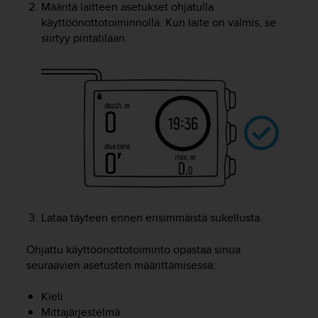
Määritä laitteen asetukset ohjatulla
o
käyttöönottotoiminnolla. Kun laite on valmis, se
l
siirtyy pintatilaan.
l
a
v
e
r
k
k
o
s
i
v
u
s
Lataa täyteen ennen ensimmäistä sukellusta.
t
o
Ohjattu käyttöönottotoiminto opastaa sinua
n
seuraavien asetusten määrittämisessä:
s
a
a
Kieli
v
Mittajärjestelmä