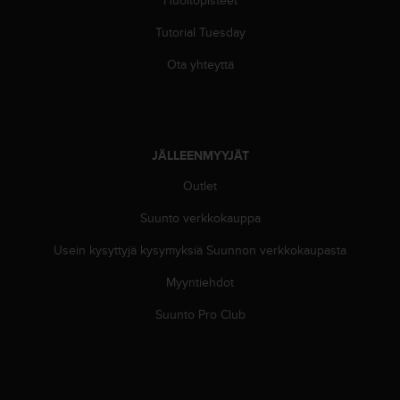
A
A
Tutorial Tuesday
-
t
Ota yhteyttä
a
s
o
n
v
JÄLLEENMYYJÄT
a
Outlet
a
t
Suunto verkkokauppa
i
m
Usein kysyttyjä kysymyksiä Suunnon verkkokaupasta
u
k
Myyntiehdot
s
e
Suunto Pro Club
t
s
e
k