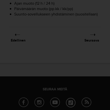
u
Ajan muoto (12 h / 24 h)
t
Päivämäärän muoto (pp.kk / kk/pp)
e
Suunto-sovellukseen yhdistäminen (suositellaan)
t
t
a
v
u
Edellinen
Seuraava
u
s
o
h
j
e
i
d
e
n
SEURAA MEITÄ
(
W
C
A
G