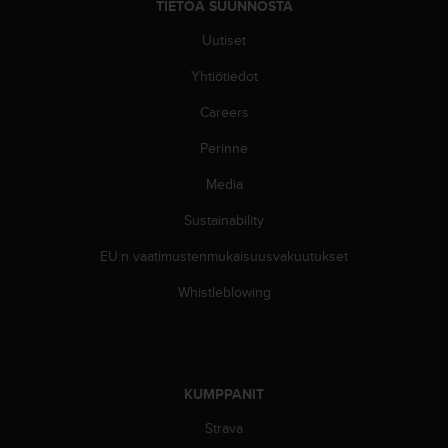
ä
TIETOA SUUNNOSTA
m
Uutiset
y
ö
Yhtiötiedot
s
m
Careers
u
i
Perinne
d
e
Media
n
Sustainability
s
a
EU:n vaatimustenmukaisuusvakuutukset
a
v
Whistleblowing
u
t
e
t
t
KUMPPANIT
a
v
Strava
u