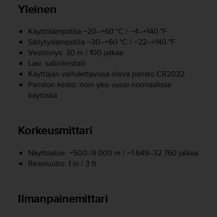
t
Yleinen
ä
m
ä
Käyttölämpötila −20–+60 °C / −4–+140 °F
ä
Säilytyslämpötila −30–+60 °C / −22–+140 °F
n
Vesitiiviys: 30 m / 100 jalkaa
t
Lasi: safiirikristalli
ä
Käyttäjän vaihdettavissa oleva paristo CR2032
l
Pariston kesto: noin yksi vuosi normaalissa
l
käytössä
ä
v
e
r
Korkeusmittari
k
k
Näyttöalue: −500–9 000 m / −1 649–32 760 jalkaa
o
Resoluutio: 1 m / 3 ft
s
i
v
u
Ilmanpainemittari
s
t