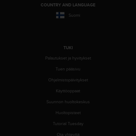
COUNTRY AND LANGUAGE
-
o
Suomi
h
j
e
i
s
t
TUKI
u
Palautukset ja hyvitykset
s
)
Tuen pääsivu
2
.
Ohjelmistopäivitykset
0
-
Käyttöoppaat
v
Suunnon huoltokeskus
e
r
Huoltopisteet
s
i
Tutorial Tuesday
o
n
Ota yhteyttä