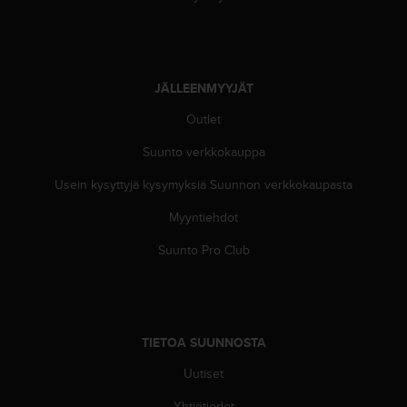
A
A
-
t
a
JÄLLEENMYYJÄT
s
o
Outlet
n
Suunto verkkokauppa
v
a
Usein kysyttyjä kysymyksiä Suunnon verkkokaupasta
a
t
Myyntiehdot
i
m
Suunto Pro Club
u
k
s
e
t
TIETOA SUUNNOSTA
s
e
Uutiset
k
Yhtiötiedot