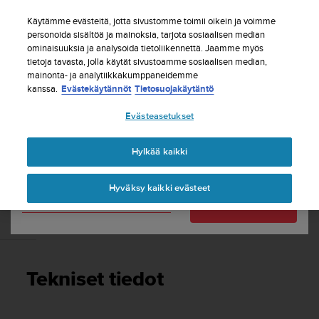
S
Tilaa uutiskirje ja saat 5% alennusta
| Ilmaiset
u
Käytämme evästeitä, jotta sivustomme toimii oikein ja voimme
palautukset
u
personoida sisältöä ja mainoksia, tarjota sosiaalisen median
Maasi tai alueesi:
ominaisuuksia ja analysoida tietoliikennettä. Jaamme myös
n
tietoja tavasta, jolla käytät sivustoamme sosiaalisen median,
t
mainonta- ja analytiikkakumppaneidemme
o
kanssa.
Evästekäytännöt
Tietosuojakäytäntö
United States
o
n
Etusivu
Tuki
Suunto Essential
Käyttöopas -
Evästeasetukset
s
Currency: $ (USD)
i
t
Shipping only to United States
Hylkää kaikki
SUUNTO ESSENTIAL KÄYTTÖOPAS -
o
u
Hyväksy kaikki evästeet
t
Vaihda maatasi tai aluettasi
Jatka
u
n
Tekniset tiedot
u
t
t
Tekniset tiedot
ä
y
t