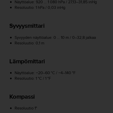
Näyttöalue: 920 … 1 080 hPa / 27,13–31,85 inHg
o
Resoluutio: 1 hPa / 0,03 inHg
l
l
a
v
Syvyysmittari
e
r
Syvyyden näyttöalue: 0 … 10 m / 0–32,8 jalkaa
k
Resoluutio: 0,1 m
k
o
s
i
Lämpömittari
v
u
Näyttöalue: −20–60 °C / −4–140 °F
s
Resoluutio: 1 °C / 1 °F
t
o
n
s
Kompassi
a
a
Resoluutio 1°
v