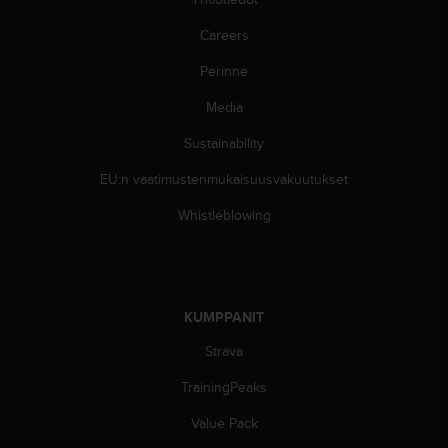
ä
m
Careers
y
ö
Perinne
s
m
Media
u
i
Sustainability
d
EU:n vaatimustenmukaisuusvakuutukset
e
n
Whistleblowing
s
a
a
v
u
KUMPPANIT
t
e
Strava
t
t
TrainingPeaks
a
v
Value Pack
u