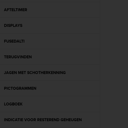
f
o
AFTELTIMER
r
m
DISPLAYS
i
t
é
FUSEDALTI
a
u
x
TERUGVINDEN
d
i
r
JAGEN MET SCHOTHERKENNING
e
c
PICTOGRAMMEN
t
i
v
LOGBOEK
e
s
d
INDICATIE VOOR RESTEREND GEHEUGEN
'