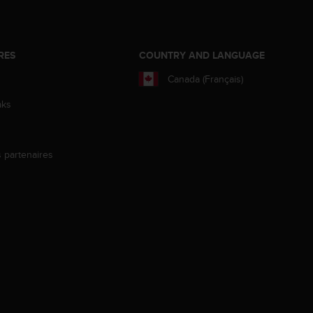
RES
COUNTRY AND LANGUAGE
Canada (Français)
aks
s partenaires
s