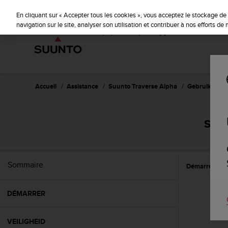
S
P
🔺Suu
⏸
u
En cliquant sur « Accepter tous les cookies », vous acceptez le stockage de 
a
u
navigation sur le site, analyser son utilisation et contribuer à nos efforts d
u
n
s
t
e
o
s
'
e
Accueil
Assistance
Suunto Traverse Alpha
Gebruikershan
n
g
a
SUUN
g
e
à
a
Sommaire
Démarrer
K
m
e
n
DÉMARRER
e
r
c
VEILIGHEID