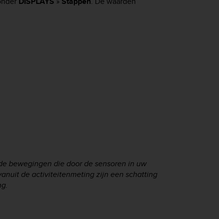
 onder
DISPLAYS
»
Stappen
. De waarden
 de bewegingen die door de sensoren in uw
uit de activiteitenmeting zijn een schatting
ng.