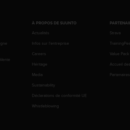
À PROPOS DE SUUNTO
PARTENAI
Actualités
Strava
igne
Infos sur l'entreprise
TrainingPe
Careers
Value Pack
 Vente
Héritage
Accueil de
Media
Partenaire
Sustainability
Déclarations de conformité UE
Whistleblowing