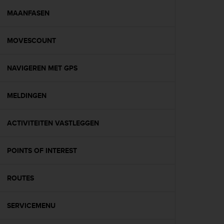
a
c
MAANFASEN
c
e
MOVESCOUNT
s
s
i
NAVIGEREN MET GPS
b
i
l
MELDINGEN
i
t
é
ACTIVITEITEN VASTLEGGEN
d
u
POINTS OF INTEREST
c
o
n
ROUTES
t
e
n
SERVICEMENU
u
W