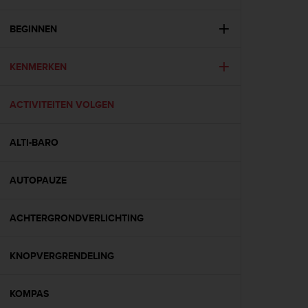
e
s
i
BEGINNEN
t
e
KENMERKEN
W
e
b
ACTIVITEITEN VOLGEN
a
u
n
ALTI-BARO
i
v
e
AUTOPAUZE
a
u
ACHTERGRONDVERLICHTING
A
A
d
KNOPVERGRENDELING
e
c
o
KOMPAS
n