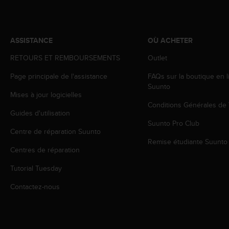
0
a
i
n
ASSISTANCE
OÙ ACHETER
s
i
RETOURS ET REMBOURSEMENTS
Outlet
q
u
Page principale de l'assistance
FAQs sur la boutique en l
'
Suunto
à
Mises à jour logicielles
a
Conditions Générales de
Guides d'utilisation
s
Suunto Pro Club
s
Centre de réparation Suunto
u
Remise étudiante Suunto
r
Centres de réparation
e
r
Tutorial Tuesday
s
a
Contactez-nous
c
o
n
f