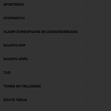
e
SPORTMODI
b
(
STOPWATCH
W
e
b
ALARM ZONSOPGANG EN ZONSONDERGANG
C
o
n
SUUNTO-APP
t
e
n
SUUNTO APPS
t
A
TIJD
c
c
e
TONEN EN TRILLINGEN
s
s
i
ROUTE TERUG
b
i