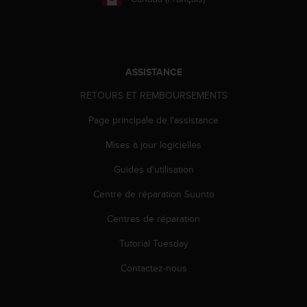
u
x
É
t
a
ASSISTANCE
t
s
RETOURS ET REMBOURSEMENTS
-
U
Page principale de l'assistance
n
i
Mises à jour logicielles
s
Guides d'utilisation
a
u
Centre de réparation Suunto
+
1
Centres de réparation
8
5
Tutorial Tuesday
5
2
Contactez-nous
5
8