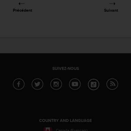
-
Précédent
Suivant
v
o
u
s
a
u
S
e
r
v
SUIVEZ-NOUS
i
c
e
c
l
i
e
n
t
COUNTRY AND LANGUAGE
s
a
Canada (Français)