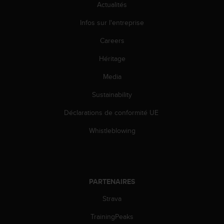
Actualités
l
i
Infos sur l'entreprise
t
y
Careers
G
u
Héritage
i
d
Media
e
Sustainability
l
i
Déclarations de conformité UE
n
e
Whistleblowing
s
,
W
C
A
PARTENAIRES
G
)
Strava
2
.
TrainingPeaks