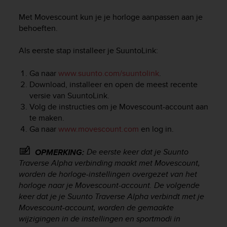
e
s
Met Movescount kun je je horloge aanpassen aan je
i
behoeften.
t
e
Als eerste stap installeer je SuuntoLink:
W
e
b
Ga naar
www.suunto.com/suuntolink
.
a
Download, installeer en open de meest recente
u
versie van SuuntoLink.
n
Volg de instructies om je Movescount-account aan
i
te maken.
v
Ga naar
www.movescount.com
en log in.
e
a
De eerste keer dat je
Suunto
OPMERKING:
u
Traverse Alpha
verbinding maakt met Movescount,
A
A
worden de horloge-instellingen overgezet van het
d
horloge naar je Movescount-account. De volgende
e
keer dat je je
Suunto Traverse Alpha
verbindt met je
c
Movescount-account, worden de gemaakte
o
wijzigingen in de instellingen en sportmodi in
n