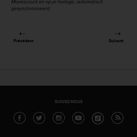
Movescount en op je horloge, automatisch
f
gesynchroniseerd.
o
r
m
i
t
é
Précédent
Suivant
a
u
x
d
i
r
e
c
t
SUIVEZ-NOUS
i
v
e
s
d
'