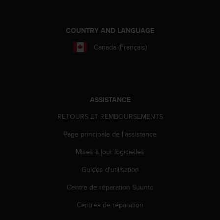
a
c
c
COUNTRY AND LANGUAGE
e
s
Canada (Français)
s
i
b
i
l
ASSISTANCE
i
t
RETOURS ET REMBOURSEMENTS
é
d
Page principale de l'assistance
u
c
Mises à jour logicielles
o
Guides d'utilisation
n
t
Centre de réparation Suunto
e
n
Centres de réparation
u
W