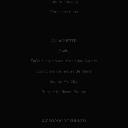
Tutorial Tuesday
e
b
Contactez-nous
(
W
e
b
C
OÙ ACHETER
o
Outlet
n
t
FAQs sur la boutique en ligne Suunto
e
n
Conditions Générales de Vente
t
A
Suunto Pro Club
c
c
Remise étudiante Suunto
e
s
s
i
b
À PROPOS DE SUUNTO
i