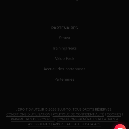
-
v
o
u
PARTENAIRES
s
a
Strava
u
S
TrainingPeaks
e
r
Value Pack
v
i
Accueil des partenaires
c
Partenaires
e
c
l
i
e
n
.
DROIT D'AUTEUR © 2026 SUUNTO.
TOUS DROITS RÉSERVÉS.
t
CONDITIONS D’UTILISATION
|
POLITIQUE DE CONFIDENTIALITÉ
|
COOKIES
|
PARAMÈTRES DES COOKIES
|
CONDITIONS GÉNÉRALES RELATIVES À
s
#YESSUUNTO
|
AVIS RELATIF AU EU DATA ACT
a