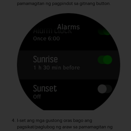
pamamagitan ng pagpindot sa gitnang button.
f
o
r
m
i
t
é
a
u
x
d
i
r
e
c
t
i
v
e
s
I-set ang mga gustong oras bago ang
d
pagsikat/paglubog ng araw sa pamamagitan ng
'