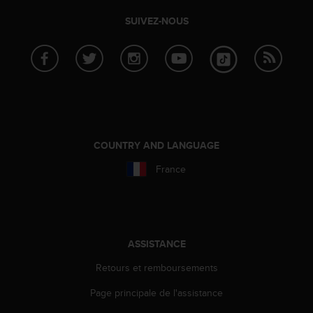
0
a
SUIVEZ-NOUS
i
n
s
i
q
u
'
à
a
COUNTRY AND LANGUAGE
s
s
France
u
r
e
r
s
ASSISTANCE
a
c
Retours et remboursements
o
Page principale de l'assistance
n
f