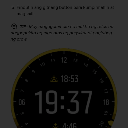
e
Pindutin ang gitnang button para kumpirmahin at
b
mag-exit.
(
W
May magagamit din na mukha ng relos na
TIP:
e
nagpapakita ng mga oras ng pagsikat at paglubog
b
ng araw.
C
o
n
t
e
n
t
A
c
c
e
s
s
i
b
i