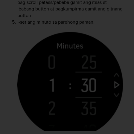
a
pag-scroll pataas/pababa gamit ang itaas at
c
ibabang button at pagkumpirma gamit ang gitnang
c
button.
e
I-set ang minuto sa parehong paraan.
s
s
i
b
i
l
i
t
é
d
u
c
o
n
t
e
n
u
W