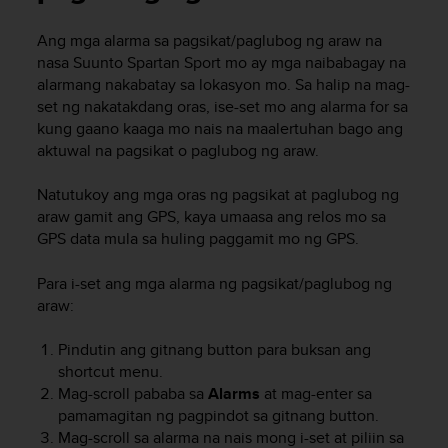
e
s
Ang mga alarma sa pagsikat/paglubog ng araw na
i
nasa
Suunto Spartan Sport
mo ay mga naibabagay na
t
e
alarmang nakabatay sa lokasyon mo. Sa halip na mag-
W
set ng nakatakdang oras, ise-set mo ang alarma for sa
e
kung gaano kaaga mo nais na maalertuhan bago ang
b
aktuwal na pagsikat o paglubog ng araw.
a
u
Natutukoy ang mga oras ng pagsikat at paglubog ng
n
araw gamit ang GPS, kaya umaasa ang relos mo sa
i
GPS data mula sa huling paggamit mo ng GPS.
v
e
a
Para i-set ang mga alarma ng pagsikat/paglubog ng
u
araw:
A
A
Pindutin ang gitnang button para buksan ang
d
shortcut menu.
e
Mag-scroll pababa sa
Alarms
at mag-enter sa
c
pamamagitan ng pagpindot sa gitnang button.
o
Mag-scroll sa alarma na nais mong i-set at piliin sa
n