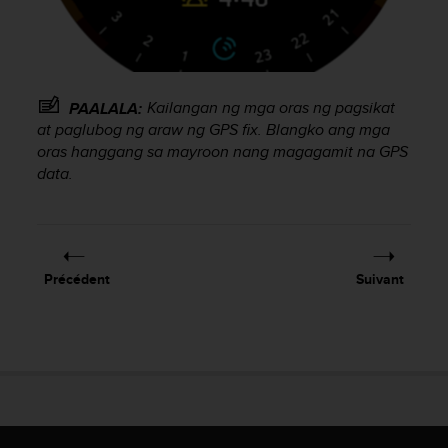
l
i
t
y
G
Kailangan ng mga oras ng pagsikat
PAALALA:
u
at paglubog ng araw ng GPS fix. Blangko ang mga
i
d
oras hanggang sa mayroon nang magagamit na GPS
e
data.
l
i
n
e
s
Précédent
Suivant
,
W
C
A
G
)
2
.