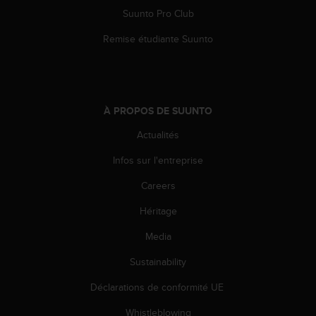
'
Suunto Pro Club
a
c
Remise étudiante Suunto
c
e
s
s
i
À PROPOS DE SUUNTO
b
i
Actualités
l
i
Infos sur l'entreprise
t
Careers
é
.
Héritage
A
d
Media
r
e
Sustainability
s
s
Déclarations de conformité UE
e
Whistleblowing
z