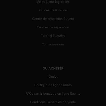
Mises à jour logicielles
o
r
Guides d'utilisation
m
i
Centre de réparation Suunto
t
é
Centres de réparation
a
Tutorial Tuesday
u
x
Contactez-nous
a
u
t
r
e
OÙ ACHETER
s
n
Outlet
o
r
Boutique en ligne Suunto
m
e
FAQs sur la boutique en ligne Suunto
s
Conditions Générales de Vente
d