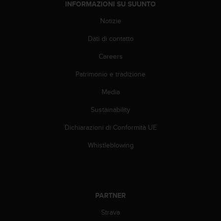
INFORMAZIONI SU SUUNTO
(
W
Notizie
C
A
Dati di contatto
G
)
Careers
2
.
Patrimonio e tradizione
0
Media
e
l
Sustainability
a
c
Dichiarazioni di Conformità UE
o
n
Whistleblowing
f
o
r
m
i
PARTNER
t
à
Strava