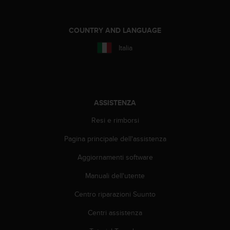
o
n
f
COUNTRY AND LANGUAGE
o
r
Italia
m
i
t
à
a
ASSISTENZA
l
l
Resi e rimborsi
e
W
Pagina principale dell'assistenza
e
b
Aggiornamenti software
C
Manuali dell'utente
o
n
Centro riparazioni Suunto
t
e
Centri assistenza
n
t