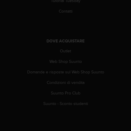
Tutorial Tuesday
A
c
Contatti
c
e
s
s
i
DOVE ACQUISTARE
b
Outlet
i
l
Web Shop Suunto
i
t
Domande e risposte sul Web Shop Suunto
y
G
Condizioni di vendita
u
i
Suunto Pro Club
d
Suunto - Sconto studenti
e
l
i
n
e