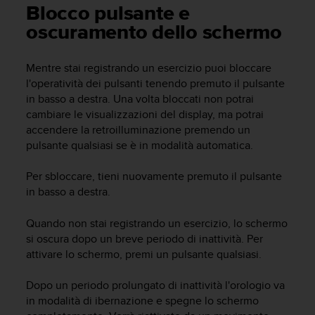
c
Blocco pulsante e
u
oscuramento dello schermo
r
a
r
Mentre stai registrando un esercizio puoi bloccare
e
l'operatività dei pulsanti tenendo premuto il pulsante
c
in basso a destra. Una volta bloccati non potrai
h
cambiare le visualizzazioni del display, ma potrai
e
q
accendere la retroilluminazione premendo un
u
pulsante qualsiasi se è in modalità automatica.
e
s
Per sbloccare, tieni nuovamente premuto il pulsante
t
in basso a destra.
o
s
Quando non stai registrando un esercizio, lo schermo
i
si oscura dopo un breve periodo di inattività. Per
t
attivare lo schermo, premi un pulsante qualsiasi.
o
w
e
Dopo un periodo prolungato di inattività l'orologio va
b
in modalità di ibernazione e spegne lo schermo
r