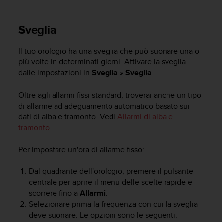
a
g
Sveglia
g
i
u
Il tuo orologio ha una sveglia che può suonare una o
n
più volte in determinati giorni. Attivare la sveglia
g
dalle impostazioni in
Sveglia
»
Sveglia
.
a
i
Oltre agli allarmi fissi standard, troverai anche un tipo
l
di allarme ad adeguamento automatico basato sui
l
i
dati di alba e tramonto. Vedi
Allarmi di alba e
v
tramonto
.
e
l
Per impostare un'ora di allarme fisso:
l
o
Dal quadrante dell'orologio, premere il pulsante
A
centrale per aprire il menu delle scelte rapide e
A
scorrere fino a
Allarmi
.
d
Selezionare prima la frequenza con cui la sveglia
i
deve suonare. Le opzioni sono le seguenti:
c