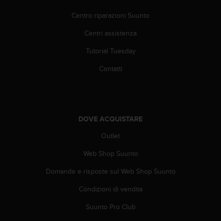
b
l
Centro riparazioni Suunto
e
m
Centri assistenza
i
Tutorial Tuesday
c
o
Contatti
n
l
'
a
c
DOVE ACQUISTARE
c
e
Outlet
s
s
Web Shop Suunto
o
a
Domande e risposte sul Web Shop Suunto
l
Condizioni di vendita
l
e
Suunto Pro Club
i
n