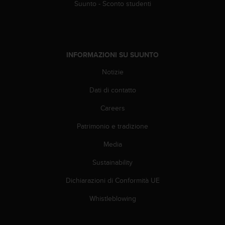
Suunto - Sconto studenti
f
o
r
m
a
INFORMAZIONI SU SUUNTO
z
i
Notizie
o
n
Dati di contatto
i
Careers
d
i
Patrimonio e tradizione
q
u
Media
e
s
Sustainability
t
o
Dichiarazioni di Conformità UE
s
Whistleblowing
i
t
o