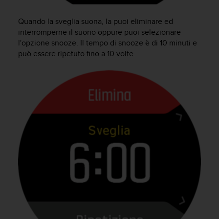
(
W
Quando la sveglia suona, la puoi eliminare ed
C
interromperne il suono oppure puoi selezionare
A
l'opzione snooze. Il tempo di snooze è di 10 minuti e
G
può essere ripetuto fino a 10 volte.
)
2
.
0
e
l
a
c
o
n
f
o
r
m
i
t
à