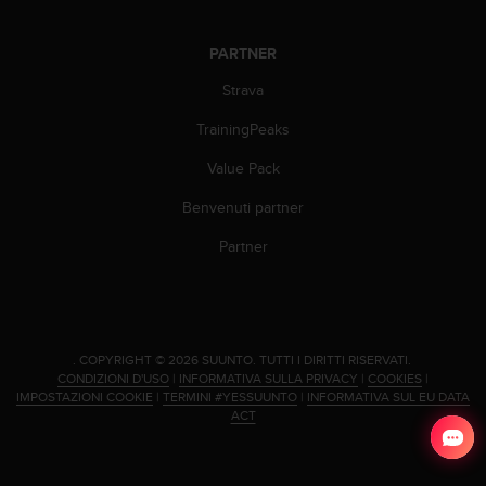
w
e
b
PARTNER
,
Strava
t
i
TrainingPeaks
p
r
Value Pack
e
g
Benvenuti partner
h
Partner
i
a
m
o
d
i
.
COPYRIGHT © 2026 SUUNTO.
TUTTI I DIRITTI RISERVATI.
c
CONDIZIONI D'USO
|
INFORMATIVA SULLA PRIVACY
|
COOKIES
|
IMPOSTAZIONI COOKIE
|
TERMINI #YESSUUNTO
|
INFORMATIVA SUL EU DATA
o
ACT
n
t
a