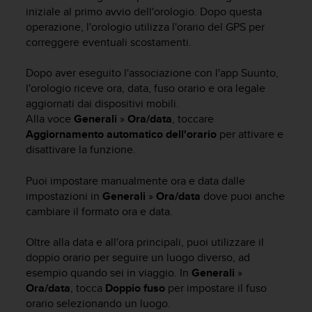
c
iniziale al primo avvio dell'orologio. Dopo questa
u
operazione, l'orologio utilizza l'orario del GPS per
r
correggere eventuali scostamenti.
a
r
e
Dopo aver eseguito l'associazione con l'app Suunto,
c
l'orologio riceve ora, data, fuso orario e ora legale
h
aggiornati dai dispositivi mobili.
e
Alla voce
Generali
»
Ora/data
, toccare
q
Aggiornamento automatico dell'orario
per attivare e
u
disattivare la funzione.
e
s
Puoi impostare manualmente ora e data dalle
t
impostazioni in
Generali
»
Ora/data
dove puoi anche
o
s
cambiare il formato ora e data.
i
t
Oltre alla data e all'ora principali, puoi utilizzare il
o
doppio orario per seguire un luogo diverso, ad
w
esempio quando sei in viaggio. In
Generali
»
e
Ora/data
, tocca
Doppio fuso
per impostare il fuso
b
orario selezionando un luogo.
r