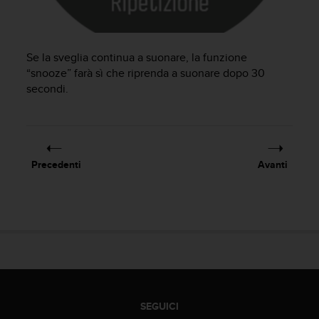
a
d
a
l
Se la sveglia continua a suonare, la funzione
t
r
“snooze” farà sì che riprenda a suonare dopo 30
i
secondi.
s
t
a
n
d
Precedenti
Avanti
a
r
d
d
i
a
c
c
e
s
SEGUICI
s