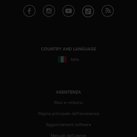
i
b
i
l
i
t
à
.
COUNTRY AND LANGUAGE
S
e
Italia
r
i
s
c
o
ASSISTENZA
n
t
Resi e rimborsi
r
Pagina principale dell'assistenza
i
p
Aggiornamenti software
r
o
Manuali dell'utente