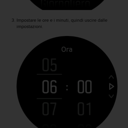
A
c
c
Impostare le ore e i minuti, quindi uscire dalle
e
impostazioni.
s
s
i
b
i
l
i
t
y
G
u
i
d
e
l
i
n
e