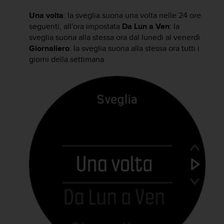
o
n
Una volta
: la sveglia suona una volta nelle 24 ore
f
seguenti, all'ora impostata
Da Lun a Ven
: la
o
sveglia suona alla stessa ora dal lunedì al venerdì
r
Giornaliero
: la sveglia suona alla stessa ora tutti i
m
giorni della settimana
i
t
à
a
l
l
e
W
e
b
C
o
n
t
e
n
t