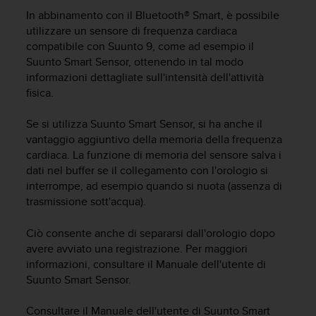
c
In abbinamento con il Bluetooth® Smart, è possibile
u
r
utilizzare un sensore di frequenza cardiaca
a
compatibile con
Suunto 9
, come ad esempio il
r
Suunto Smart Sensor, ottenendo in tal modo
e
informazioni dettagliate sull'intensità dell'attività
c
fisica.
h
e
Se si utilizza Suunto Smart Sensor, si ha anche il
q
vantaggio aggiuntivo della memoria della frequenza
u
cardiaca. La funzione di memoria del sensore salva i
e
dati nel buffer se il collegamento con l'orologio si
s
t
interrompe, ad esempio quando si nuota (assenza di
o
trasmissione sott'acqua).
s
i
Ciò consente anche di separarsi dall'orologio dopo
t
avere avviato una registrazione. Per maggiori
o
informazioni, consultare il Manuale dell'utente di
w
Suunto Smart Sensor.
e
b
Consultare il Manuale dell'utente di Suunto Smart
r