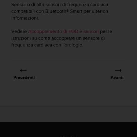
a
Sensor o di altri sensori di frequenza cardiaca
g
compatibili con Bluetooth® Smart per ulteriori
g
informazioni.
i
u
Vedere
Accoppiamento di POD e sensori
per le
n
istruzioni su come accoppiare un sensore di
g
frequenza cardiaca con l'orologio.
a
i
l
l
i
v
Precedenti
Avanti
e
l
l
o
A
A
d
i
c