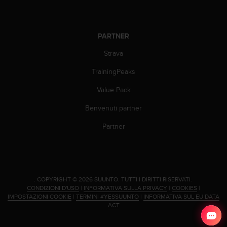
a
d
a
l
PARTNER
t
r
Strava
i
s
TrainingPeaks
t
Value Pack
a
n
Benvenuti partner
d
a
Partner
r
d
d
i
a
.
COPYRIGHT © 2026 SUUNTO.
TUTTI I DIRITTI RISERVATI.
c
CONDIZIONI D'USO
|
INFORMATIVA SULLA PRIVACY
|
COOKIES
|
c
IMPOSTAZIONI COOKIE
|
TERMINI #YESSUUNTO
|
INFORMATIVA SUL EU DATA
e
ACT
s
s