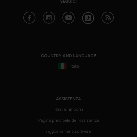
SEGUICI
o
n
f
o
r
m
i
t
à
COUNTRY AND LANGUAGE
a
l
Italia
l
e
W
e
b
ASSISTENZA
C
o
Resi e rimborsi
n
t
Pagina principale dell'assistenza
e
n
Aggiornamenti software
t