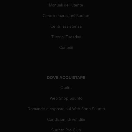
A
Manuali dell'utente
c
Centro riparazioni Suunto
c
e
Centri assistenza
s
s
Tutorial Tuesday
i
b
Contatti
i
l
i
t
y
DOVE ACQUISTARE
G
u
Outlet
i
Web Shop Suunto
d
e
Domande e risposte sul Web Shop Suunto
l
i
Condizioni di vendita
n
e
Suunto Pro Club