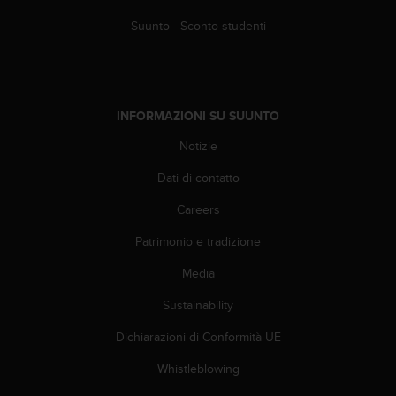
(
W
Suunto - Sconto studenti
C
A
G
)
2
INFORMAZIONI SU SUUNTO
.
Notizie
0
e
Dati di contatto
l
a
Careers
c
o
Patrimonio e tradizione
n
f
Media
o
Sustainability
r
m
Dichiarazioni di Conformità UE
i
t
Whistleblowing
à