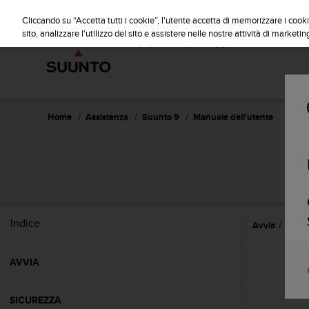
S
u
Cliccando su “Accetta tutti i cookie”, l'utente accetta di memorizzare i cooki
u
sito, analizzare l'utilizzo del sito e assistere nelle nostre attività di marketin
n
t
o
s
i
i
Home
Assistenza
Suunto 9
Manuale dell'utente
m
p
e
g
n
a
p
Indice
Avvia
Solo 
e
r
a
AVVIA
s
s
i
SICUREZZA