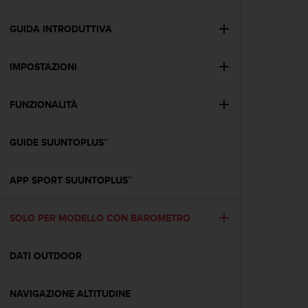
c
u
r
GUIDA INTRODUTTIVA
a
r
IMPOSTAZIONI
e
c
h
FUNZIONALITÀ
e
q
u
GUIDE SUUNTOPLUS™
e
s
t
APP SPORT SUUNTOPLUS™
o
s
SOLO PER MODELLO CON BAROMETRO
i
t
o
DATI OUTDOOR
w
e
b
NAVIGAZIONE ALTITUDINE
r