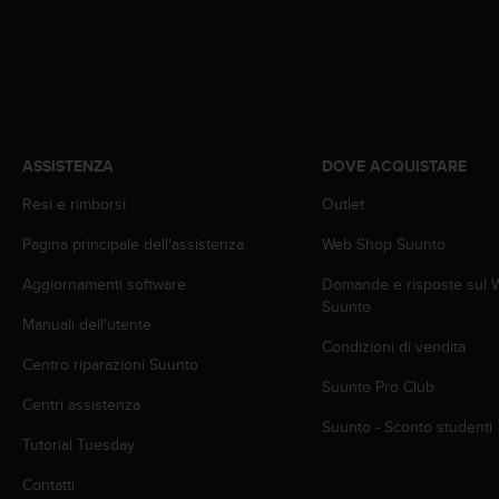
o
n
f
o
r
m
i
t
ASSISTENZA
DOVE ACQUISTARE
à
Resi e rimborsi
Outlet
a
l
Pagina principale dell'assistenza
Web Shop Suunto
l
e
Aggiornamenti software
Domande e risposte sul
W
Suunto
e
Manuali dell'utente
b
Condizioni di vendita
C
Centro riparazioni Suunto
o
Suunto Pro Club
Centri assistenza
n
Suunto - Sconto studenti
t
Tutorial Tuesday
e
n
Contatti
t