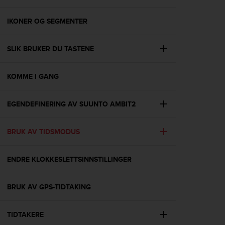
i
e
v
IKONER OG SEGMENTER
i
n
SLIK BRUKER DU TASTENE
g
L
e
KOMME I GANG
v
e
l
EGENDEFINERING AV SUUNTO AMBIT2
A
A
c
BRUK AV TIDSMODUS
o
n
ENDRE KLOKKESLETTSINNSTILLINGER
f
o
r
BRUK AV GPS-TIDTAKING
m
a
n
TIDTAKERE
c