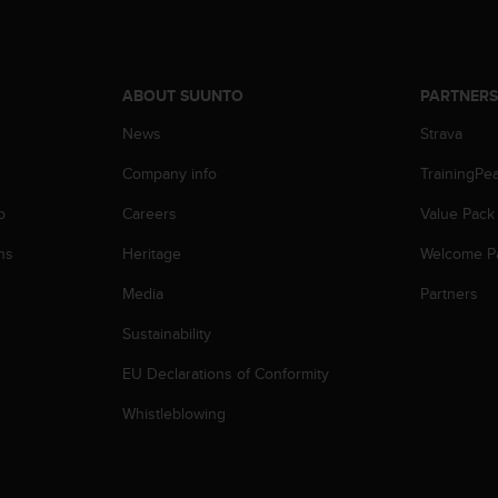
ABOUT SUUNTO
PARTNER
News
Strava
Company info
TrainingPe
p
Careers
Value Pack
ns
Heritage
Welcome P
Media
Partners
Sustainability
EU Declarations of Conformity
Whistleblowing