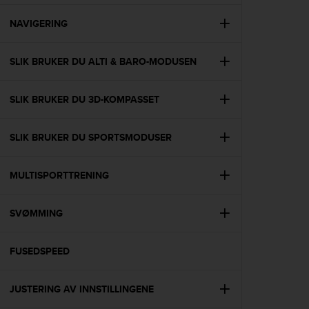
e
f
NAVIGERING
o
r
SLIK BRUKER DU ALTI & BARO-MODUSEN
t
h
i
SLIK BRUKER DU 3D-KOMPASSET
s
w
e
SLIK BRUKER DU SPORTSMODUSER
b
s
i
MULTISPORTTRENING
t
e
SVØMMING
i
n
c
FUSEDSPEED
o
n
f
JUSTERING AV INNSTILLINGENE
o