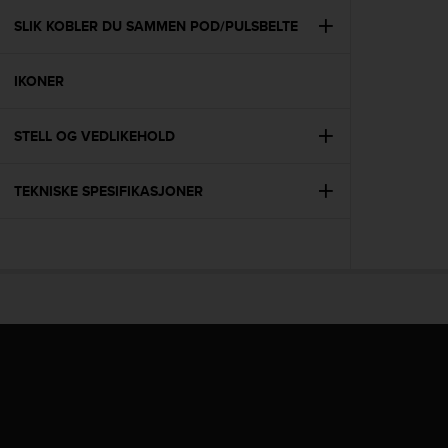
r
m
SLIK KOBLER DU SAMMEN POD/PULSBELTE
a
n
IKONER
c
e
w
STELL OG VEDLIKEHOLD
i
t
h
TEKNISKE SPESIFIKASJONER
t
h
e
W
e
b
C
o
n
t
e
n
t