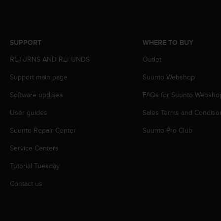
A
c
c
e
SUPPORT
WHERE TO BUY
s
s
RETURNS AND REFUNDS
Outlet
i
Support main page
Suunto Webshop
b
i
Software updates
FAQs for Suunto Websho
l
i
User guides
Sales Terms and Conditio
t
y
Suunto Repair Center
Suunto Pro Club
G
u
Service Centers
i
Tutorial Tuesday
d
e
Contact us
l
i
n
e