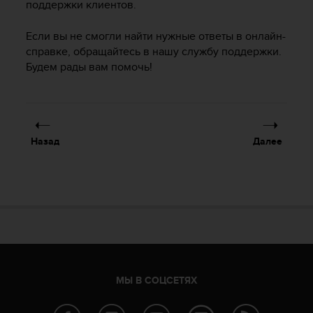
поддержки клиентов.
р
о
Если вы не смогли найти нужные ответы в онлайн-
в
справке, обращайтесь в нашу службу поддержки.
н
я
Будем рады вам помочь!
A
A
,
о
п
Назад
Далее
р
е
д
е
л
е
н
н
о
г
МЫ В СОЦСЕТЯХ
о
в