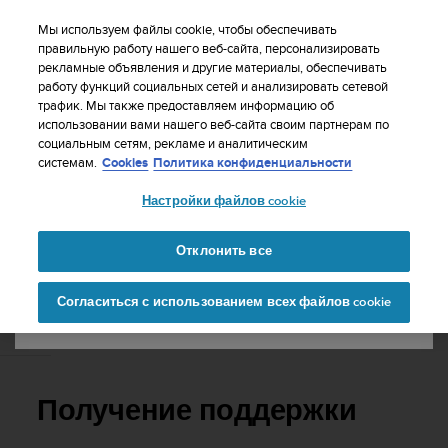
S
WE SHIP TO 75+ DESTINATIONS OVER THE
u
Мы используем файлы cookie, чтобы обеспечивать
WORLD:
CLICK HERE TO SELECT YOURS
u
правильную работу нашего веб-сайта, персонализировать
Ваша страна или регион:
рекламные объявления и другие материалы, обеспечивать
n
работу функций социальных сетей и анализировать сетевой
t
трафик. Мы также предоставляем информацию об
o
использовании вами нашего веб-сайта своим партнерам по
United States
п
социальным сетям, рекламе и аналитическим
р
Главная
Поддержка
Suunto 7
Руководство пользователя
системам.
Cookies
Политика конфиденциальности
и
Currency: $ (USD)
л
Настройки файлов cookie
а
Shipping only to United States
SUUNTO 7 РУКОВОДСТВО
г
ПОЛЬЗОВАТЕЛЯ
а
Отклонить все
е
Изменить страну или
Продолжит
т
Согласиться с использованием всех файлов cookie
регион
ь
в
Получение поддержки
с
е
у
с
Получение поддержки
и
л