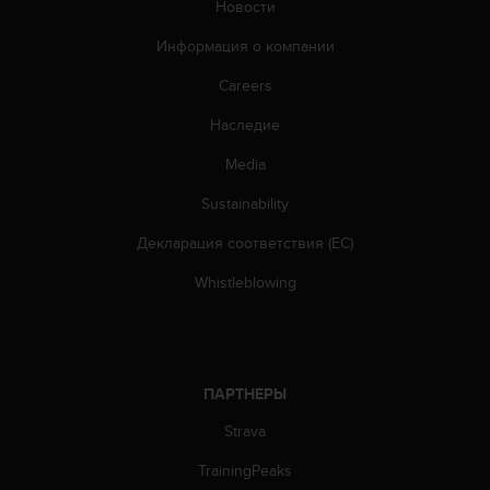
Новости
т
а
Информация о компании
(
W
Careers
C
A
Наследие
G
)
Media
в
Sustainability
е
р
Декларация соответствия (ЕС)
с
и
Whistleblowing
и
2
.
0
,
ПАРТНЕРЫ
и
с
Strava
о
о
TrainingPeaks