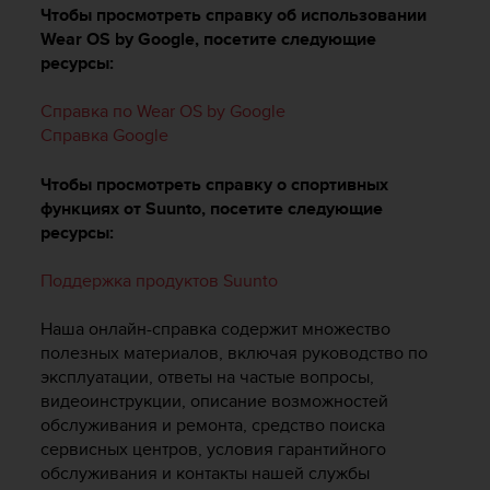
и
Чтобы просмотреть справку об использовании
я
Wear OS by Google, посетите следующие
,
ресурсы:
ч
т
Справка по Wear OS by Google
о
б
Справка Google
ы
э
Чтобы просмотреть справку о спортивных
т
функциях от Suunto, посетите следующие
о
ресурсы:
т
с
Поддержка продуктов Suunto
а
й
Наша онлайн-справка содержит множество
т
д
полезных материалов, включая руководство по
о
эксплуатации, ответы на частые вопросы,
с
видеоинструкции, описание возможностей
т
обслуживания и ремонта, средство поиска
и
сервисных центров, условия гарантийного
г
обслуживания и контакты нашей службы
у