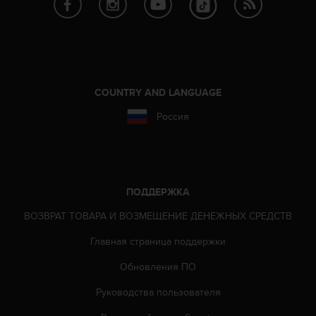
Р
у
к
о
в
о
д
COUNTRY AND LANGUAGE
с
Россия
т
в
е
п
о
о
ПОДДЕРЖКА
б
е
ВОЗВРАТ ТОВАРА И ВОЗМЕЩЕНИЕ ДЕНЕЖНЫХ СРЕДСТВ
с
Главная страница поддержки
п
е
Обновления ПО
ч
е
Руководства пользователя
н
и