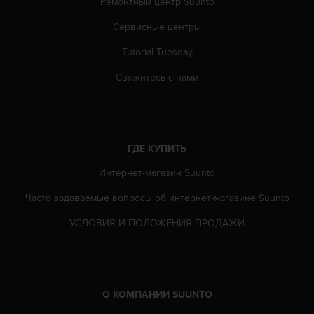
Ремонтный центр Suunto
ю
д
Сервисные центры
о
Tutorial Tuesday
с
т
Свяжитесь с нами
у
п
н
о
с
ГДЕ КУПИТЬ
т
и
Интернет-магазин Suunto
в
е
Часто задаваемые вопросы oб интернет-магазине Suunto
б
-
УСЛОВИЯ И ПОЛОЖЕНИЯ ПРОДАЖИ
к
о
н
т
е
О КОМПАНИИ SUUNTO
н