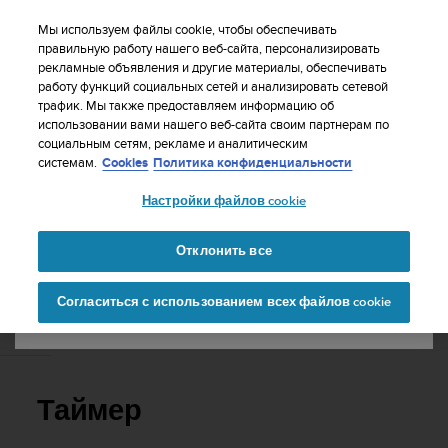
S
WE SHIP TO 75+ DESTINATIONS OVER THE
u
Мы используем файлы cookie, чтобы обеспечивать
WORLD:
CLICK HERE TO SELECT YOURS
u
правильную работу нашего веб-сайта, персонализировать
Ваша страна или регион:
рекламные объявления и другие материалы, обеспечивать
n
работу функций социальных сетей и анализировать сетевой
t
трафик. Мы также предоставляем информацию об
o
использовании вами нашего веб-сайта своим партнерам по
United States
п
социальным сетям, рекламе и аналитическим
р
Главная
Поддержка
Suunto D5
Руководство пользователя
системам.
Cookies
Политика конфиденциальности
и
Currency: $ (USD)
л
Настройки файлов cookie
а
Shipping only to United States
SUUNTO D5 РУКОВОДСТВО
г
ПОЛЬЗОВАТЕЛЯ
а
Отклонить все
е
Изменить страну или
Продолжит
т
Согласиться с использованием всех файлов cookie
регион
ь
в
Таймер
с
е
у
с
Таймер
и
л