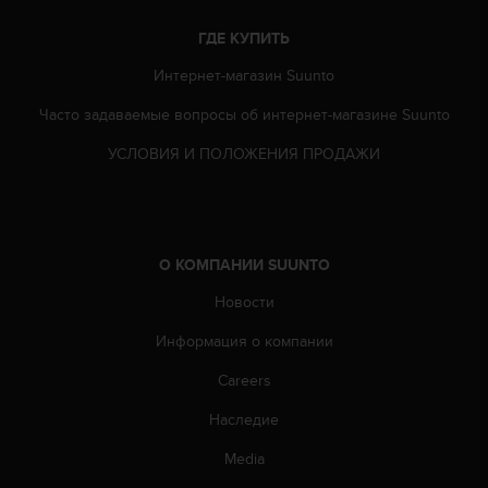
ю
ГДЕ КУПИТЬ
д
о
Интернет-магазин Suunto
с
т
Часто задаваемые вопросы oб интернет-магазине Suunto
у
п
УСЛОВИЯ И ПОЛОЖЕНИЯ ПРОДАЖИ
н
о
с
т
и
О КОМПАНИИ SUUNTO
в
Новости
е
б
Информация о компании
-
к
Careers
о
н
Наследие
т
е
Media
н