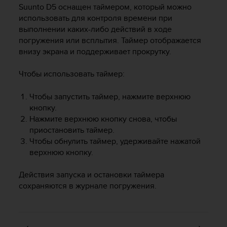
и
Suunto D5
оснащен таймером, который можно
я
использовать для контроля времени при
,
выполнении каких-либо действий в ходе
ч
погружения или всплытия. Таймер отображается
т
внизу экрана и поддерживает прокрутку.
о
б
ы
Чтобы использовать таймер:
э
т
Чтобы запустить таймер, нажмите верхнюю
о
кнопку.
т
Нажмите верхнюю кнопку снова, чтобы
с
приостановить таймер.
а
Чтобы обнулить таймер, удерживайте нажатой
й
верхнюю кнопку.
т
д
о
Действия запуска и остановки таймера
с
сохраняются в журнале погружения.
т
и
г
у