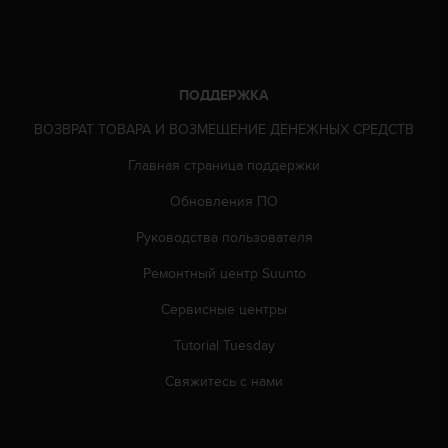
Р
у
к
о
в
ПОДДЕРЖКА
о
д
ВОЗВРАТ ТОВАРА И ВОЗМЕЩЕНИЕ ДЕНЕЖНЫХ СРЕДСТВ
с
Главная страница поддержки
т
в
Обновления ПО
е
п
Руководства пользователя
о
о
Ремонтный центр Suunto
б
е
Сервисные центры
с
Tutorial Tuesday
п
е
Свяжитесь с нами
ч
е
н
и