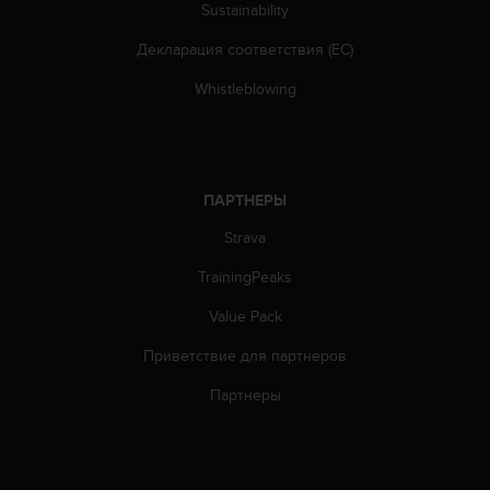
Sustainability
т
а
Декларация соответствия (ЕС)
(
W
Whistleblowing
C
A
G
)
в
ПАРТНЕРЫ
е
р
Strava
с
и
TrainingPeaks
и
Value Pack
2
.
Приветствие для партнеров
0
,
Партнеры
и
с
о
о