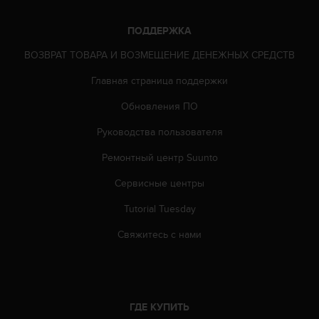
ю
д
ПОДДЕРЖКА
о
с
ВОЗВРАТ ТОВАРА И ВОЗМЕЩЕНИЕ ДЕНЕЖНЫХ СРЕДСТВ
т
Главная страница поддержки
у
п
Обновления ПО
н
о
Руководства пользователя
с
т
Ремонтный центр Suunto
и
в
Сервисные центры
е
Tutorial Tuesday
б
-
Свяжитесь с нами
к
о
н
т
е
ГДЕ КУПИТЬ
н