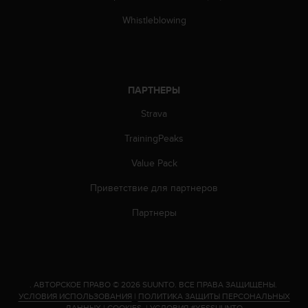
т
в
Whistleblowing
е
т
с
т
в
ПАРТНЕРЫ
о
в
Strava
а
л
TrainingPeaks
т
Value Pack
р
е
Приветствие для партнеров
б
о
Партнеры
в
а
н
и
я
.
АВТОРСКОЕ ПРАВО © 2026 SUUNTO.
ВСЕ ПРАВА ЗАЩИЩЕНЫ.
м
УСЛОВИЯ ИСПОЛЬЗОВАНИЯ
|
ПОЛИТИКА ЗАЩИТЫ ПЕРСОНАЛЬНЫХ
д
ДАННЫХ
|
COOKIES
|
УСЛОВИЯ #YESSUUNTO