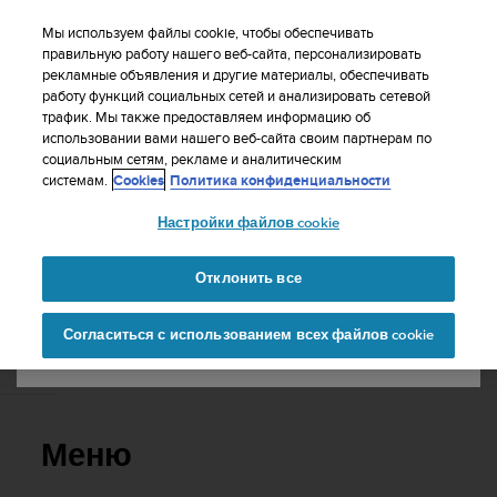
S
WE SHIP TO 75+ DESTINATIONS OVER THE
u
Мы используем файлы cookie, чтобы обеспечивать
WORLD:
CLICK HERE TO SELECT YOURS
u
правильную работу нашего веб-сайта, персонализировать
Ваша страна или регион:
рекламные объявления и другие материалы, обеспечивать
n
работу функций социальных сетей и анализировать сетевой
t
трафик. Мы также предоставляем информацию об
o
использовании вами нашего веб-сайта своим партнерам по
United States
п
социальным сетям, рекламе и аналитическим
р
Главная
Поддержка
Suunto D5
Руководство пользователя
системам.
Cookies
Политика конфиденциальности
и
Currency: $ (USD)
л
Настройки файлов cookie
а
Shipping only to United States
SUUNTO D5 РУКОВОДСТВО
г
ПОЛЬЗОВАТЕЛЯ
а
Отклонить все
е
Изменить страну или
Продолжит
т
Согласиться с использованием всех файлов cookie
регион
ь
в
Меню
с
е
у
с
Меню
и
л