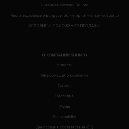
т
Интернет-магазин Suunto
а
(
Часто задаваемые вопросы oб интернет-магазине Suunto
W
C
УСЛОВИЯ И ПОЛОЖЕНИЯ ПРОДАЖИ
A
G
)
в
е
О КОМПАНИИ SUUNTO
р
Новости
с
и
Информация о компании
и
2
Careers
.
0
Наследие
,
и
Media
с
Sustainability
о
о
Декларация соответствия (ЕС)