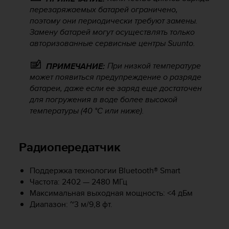
перезаряжаемых батарей ограничено,
к
и
поэтому они периодически требуют замены.
е
Замену батарей могут осуществлять только
-
авторизованные сервисные центры Suunto.
л
и
При низкой температуре
ПРИМЕЧАНИЕ:
б
может появиться предупреждение о разряде
о
батареи, даже если ее заряд еще достаточен
п
для погружения в воде более высокой
р
температуры (40 °C или ниже).
о
б
л
е
Радиопередатчик
м
ы
Поддержка технологии Bluetooth® Smart
с
Частота: 2402 — 2480 МГц
д
Максимальная выходная мощность: <4 дБм
о
с
Диапазон: ~3 м/9,8 фт.
т
у