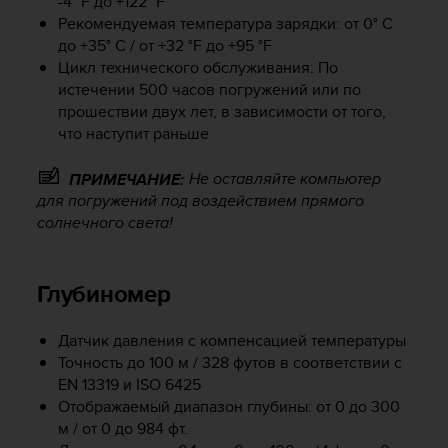
-4 °F до +122 °F
р
Рекомендуемая температура зарядки: от 0° C
о
до +35° C / от +32 °F до +95 °F
в
Цикл технического обслуживания: По
н
истечении 500 часов погружений или по
я
прошествии двух лет, в зависимости от того,
A
что наступит раньше
A
,
о
Не оставляйте компьютер
ПРИМЕЧАНИЕ:
п
для погружений под воздействием прямого
р
солнечного света!
е
д
е
Глубиномер
л
е
н
Датчик давления с компенсацией температуры
н
Точность до 100 м / 328 футов в соответствии с
о
EN 13319 и ISO 6425
г
Отображаемый диапазон глубины: от 0 до 300
о
м / от 0 до 984 фт.
в