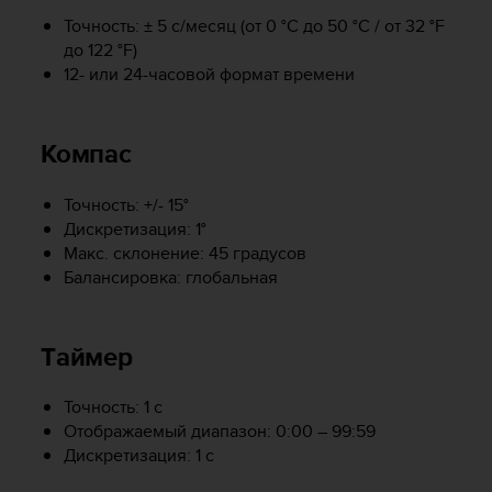
т
Точность: ± 5 с/месяц (от 0 °C до 50 °C / от 32 °F
а
до 122 °F)
(
12- или 24-часовой формат времени
W
C
A
G
Компас
)
в
Точность: +/- 15°
е
Дискретизация: 1°
р
Макс. склонение: 45 градусов
с
и
Балансировка: глобальная
и
2
.
Tаймер
0
,
Точность: 1 с
и
с
Отображаемый диапазон: 0:00 – 99:59
о
Дискретизация: 1 с
о