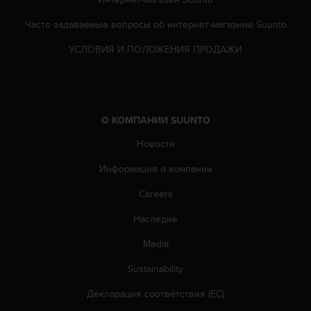
0
9
Часто задаваемые вопросы oб интернет-магазине Suunto
0
0
УСЛОВИЯ И ПОЛОЖЕНИЯ ПРОДАЖИ
(
з
в
о
н
О КОМПАНИИ SUUNTO
о
к
Новости
б
Информация о компании
е
с
Careers
п
л
Наследие
а
т
Media
н
ы
Sustainability
й
Декларация соответствия (ЕС)
)
.