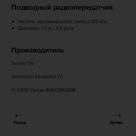
п
Подводный радиопередатчик
о
м
Частота: одноканальный, полоса 123 кГц
к
э
Диапазон: 1,4 м / 4,6 фута
т
о
м
Производитель
у
с
Suunto Oy
а
й
т
Tammiston kauppatie 7A
у
,
FI-01510 Vantaa ФИНЛЯНДИЯ
о
б
р
а
т
Назад
Далее
и
т