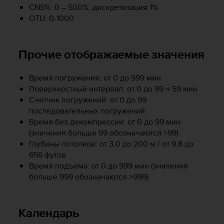
CNS%: 0 – 500%, дискретизация 1%
ю
OTU: 0-1000
д
о
с
т
Прочие отображаемые значения
у
п
Время погружения: от 0 до 999 мин
н
Поверхностный интервал: от 0 до 99 ч 59 мин
о
с
Счетчик погружений: от 0 до 99
т
последовательных погружений
и
Время без декомпрессии: от 0 до 99 мин
в
(значения больше 99 обозначаются >99)
е
Глубины потолков: от 3,0 до 200 м / от 9,8 до
б
656 футов
-
Время подъема: от 0 до 999 мин (значения
к
больше 999 обозначаются >999)
о
н
т
е
Календарь
н