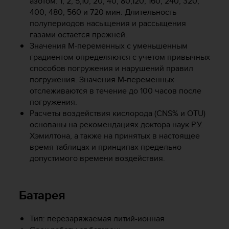
азотом: 1, 2, 5,10, 20, 40, 80,120, 160, 240, 320,
р
400, 480, 560 и 720 мин. Длительность
у
полупериодов насыщения и рассыщения
г
газами остается прежней.
и
Значения М-переменных с уменьшенным
х
градиентом определяются с учетом привычных
с
способов погружения и нарушений правил
т
а
погружения. Значения M-переменных
н
отслеживаются в течение до 100 часов после
д
погружения.
а
Расчеты воздействия кислорода (CNS% и OTU)
р
основаны на рекомендациях доктора наук Р.У.
т
Хэмилтона, а также на принятых в настоящее
о
время таблицах и принципах предельно
в
допустимого времени воздействия.
д
о
с
т
Батарея
у
п
Тип: перезаряжаемая литий-ионная
н