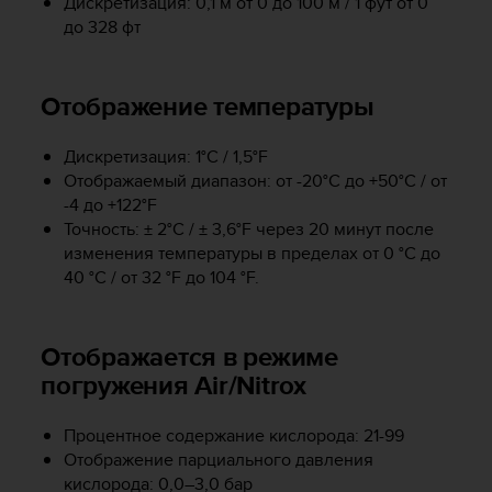
Дискретизация: 0,1 м от 0 до 100 м / 1 фут от 0
Р
до 328 фт
у
к
о
в
Отображение температуры
о
д
Дискретизация: 1°C / 1,5°F
с
Отображаемый диапазон: от -20°C до +50°C / от
т
-4 до +122°F
в
е
Точность: ± 2°C / ± 3,6°F через 20 минут после
п
изменения температуры в пределах от 0 °C до
о
40 °C / от 32 °F до 104 °F.
о
б
е
Отображается в режиме
с
погружения Air/Nitrox
п
е
ч
Процентное содержание кислорода: 21-99
е
Отображение парциального давления
н
кислорода: 0,0–3,0 бар
и