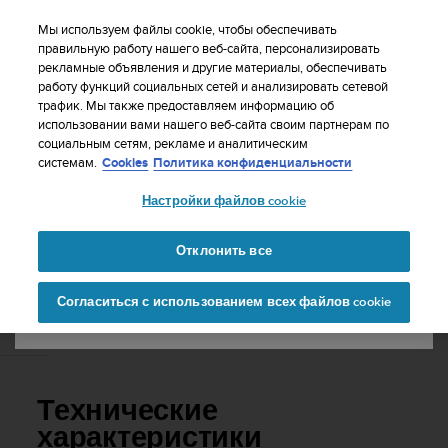
S
WE SHIP TO 75+ DESTINATIONS OVER THE
u
Мы используем файлы cookie, чтобы обеспечивать
WORLD:
CLICK HERE TO SELECT YOURS
u
правильную работу нашего веб-сайта, персонализировать
Ваша страна или регион:
рекламные объявления и другие материалы, обеспечивать
n
работу функций социальных сетей и анализировать сетевой
t
трафик. Мы также предоставляем информацию об
o
использовании вами нашего веб-сайта своим партнерам по
United States
п
социальным сетям, рекламе и аналитическим
р
Главная
Поддержка
Suunto D5
Руководство пользователя
системам.
Cookies
Политика конфиденциальности
и
Currency: $ (USD)
л
Настройки файлов cookie
а
Shipping only to United States
SUUNTO D5 РУКОВОДСТВО
г
ПОЛЬЗОВАТЕЛЯ
а
Отклонить все
е
Изменить страну или
Продолжит
т
Согласиться с использованием всех файлов cookie
регион
ь
в
Технические характеристики
с
е
у
с
Технические
и
л
характеристики