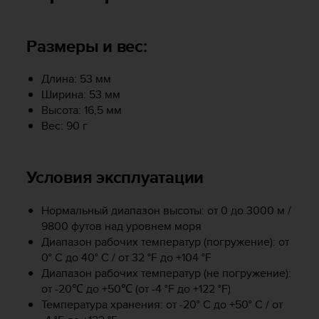
и
я
,
Размеры и вес:
ч
т
о
Длина: 53 мм
б
Ширина: 53 мм
ы
Высота: 16,5 мм
э
Вес: 90 г
т
о
т
с
Условия эксплуатации
а
й
Нормальный диапазон высоты: от 0 до 3000 м /
т
9800 футов над уровнем моря
д
Диапазон рабочих температур (погружение): от
о
0° C до 40° C / от 32 °F до +104 °F
с
т
Диапазон рабочих температур (не погружение):
и
от -20℃ до +50℃ (от -4 °F до +122 °F)
г
Температура хранения: от -20° C до +50° C / от
у