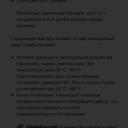
Срок работы от батареи:
о
с
Полностью заряженная батарея: до 6–12 ч
т
и
погружения или 6 дней в режиме показа
.
времени
Е
с
Следующие факторы влияют на прогнозируемый
л
срок службы батареи:
и
у
Условия хранения и эксплуатации устройства
в
(например, низкая температура). При
а
температуре ниже 10 °C / 50 °F
с
в
прогнозируемый срок службы батареи
о
составляет примерно 50–75% от срока службы,
з
достигаемого при 20 °C / 68 °F.
н
Качество батареи. Некоторые литиевые
и
батареи могут внезапно прекращать работу, что
к
невозможно выявить на этапе
л
предварительного тестирования.
и
к
Количество циклов заряда
ПРИМЕЧАНИЕ:
а