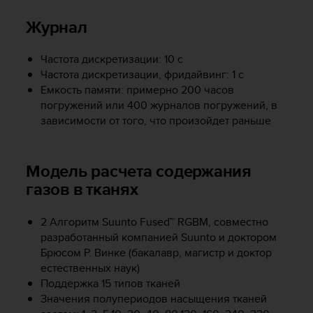
т
в
Журнал
е
т
с
Частота дискретизации: 10 с
т
Частота дискретизации, фридайвинг: 1 с
в
Емкость памяти: примерно 200 часов
о
погружений или 400 журналов погружений, в
в
зависимости от того, что произойдет раньше
а
л
т
Модель расчета содержания
р
е
газов в тканях
б
о
2 Алгоритм Suunto Fused™ RGBM, совместно
в
разработанный компанией Suunto и доктором
а
Брюсом Р. Винке (бакалавр, магистр и доктор
н
и
естественных наук)
я
Поддержка 15 типов тканей
м
Значения полупериодов насыщения тканей
д