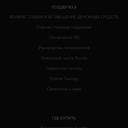
н
ПОДДЕРЖКА
т
о
ВОЗВРАТ ТОВАРА И ВОЗМЕЩЕНИЕ ДЕНЕЖНЫХ СРЕДСТВ
в
в
Главная страница поддержки
С
Обновления ПО
Ш
А
Руководства пользователя
п
о
Ремонтный центр Suunto
т
е
Сервисные центры
л
.
Tutorial Tuesday
+
Свяжитесь с нами
1
8
5
5
2
ГДЕ КУПИТЬ
5
8
Интернет-магазин Suunto