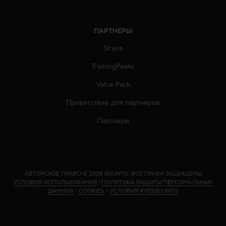
р
у
г
ПАРТНЕРЫ
и
х
Strava
с
TrainingPeaks
т
а
Value Pack
н
д
Приветствие для партнеров
а
р
Партнеры
т
о
в
д
о
.
АВТОРСКОЕ ПРАВО © 2026 SUUNTO.
ВСЕ ПРАВА ЗАЩИЩЕНЫ.
с
УСЛОВИЯ ИСПОЛЬЗОВАНИЯ
|
ПОЛИТИКА ЗАЩИТЫ ПЕРСОНАЛЬНЫХ
т
ДАННЫХ
|
COOKIES
|
УСЛОВИЯ #YESSUUNTO
у
п
н