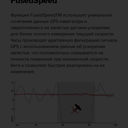
FusedSpeed
и
я
,
Функция FusedSpeed
TM
использует уникальное
ч
сочетание данных GPS-навигатора и
т
закрепляемого на запястье датчика ускорения
о
для более точного измерения текущей скорости.
б
Часы производят адаптивную фильтрацию сигнала
ы
GPS с использованием данных об ускорении
э
т
запястья, что положительно сказывается на
о
точности показаний при неизменной скорости
т
бега и позволяет быстрее реагировать на ее
с
изменение.
а
й
т
д
о
с
т
и
г
у