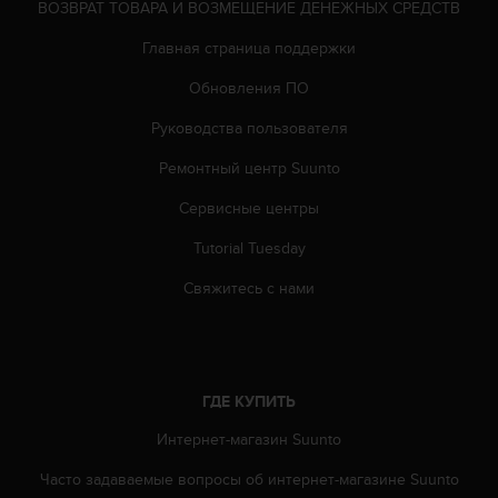
ВОЗВРАТ ТОВАРА И ВОЗМЕЩЕНИЕ ДЕНЕЖНЫХ СРЕДСТВ
т
а
Главная страница поддержки
(
W
Обновления ПО
C
A
Руководства пользователя
G
)
Ремонтный центр Suunto
в
Сервисные центры
е
р
Tutorial Tuesday
с
и
Свяжитесь с нами
и
2
.
0
,
ГДЕ КУПИТЬ
и
с
Интернет-магазин Suunto
о
о
Часто задаваемые вопросы oб интернет-магазине Suunto