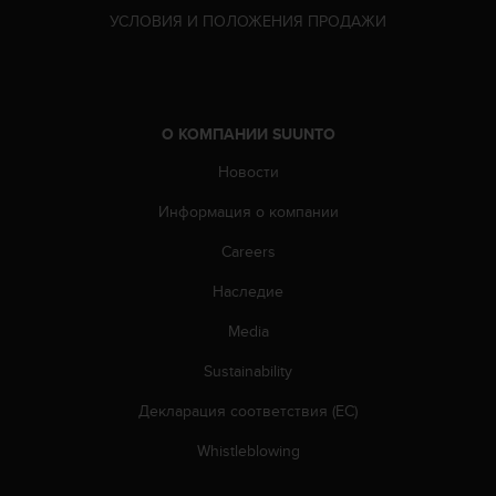
т
УСЛОВИЯ И ПОЛОЖЕНИЯ ПРОДАЖИ
в
е
т
с
т
в
О КОМПАНИИ SUUNTO
о
Новости
в
а
Информация о компании
л
т
Careers
р
е
Наследие
б
Media
о
в
Sustainability
а
н
Декларация соответствия (ЕС)
и
я
Whistleblowing
м
д