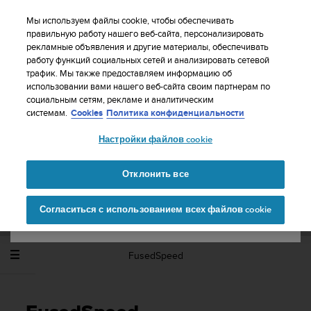
S
WE SHIP TO 75+ DESTINATIONS OVER THE
u
Мы используем файлы cookie, чтобы обеспечивать
WORLD:
CLICK HERE TO SELECT YOURS
u
правильную работу нашего веб-сайта, персонализировать
Ваша страна или регион:
рекламные объявления и другие материалы, обеспечивать
n
работу функций социальных сетей и анализировать сетевой
t
трафик. Мы также предоставляем информацию об
o
использовании вами нашего веб-сайта своим партнерам по
United States
п
социальным сетям, рекламе и аналитическим
р
Главная
Поддержка
Suunto Spartan Sport Wrist HR Baro
системам.
Cookies
Политика конфиденциальности
и
Руководство пользователя - 2.6
Currency: $ (USD)
л
Настройки файлов cookie
а
Shipping only to United States
г
SUUNTO SPARTAN SPORT WRIST HR
а
Отклонить все
BARO РУКОВОДСТВО ПОЛЬЗОВАТЕЛЯ -
е
2.6
Изменить страну или
Продолжит
т
Согласиться с использованием всех файлов cookie
регион
ь
в
с
е
FusedSpeed
у
с
и
л