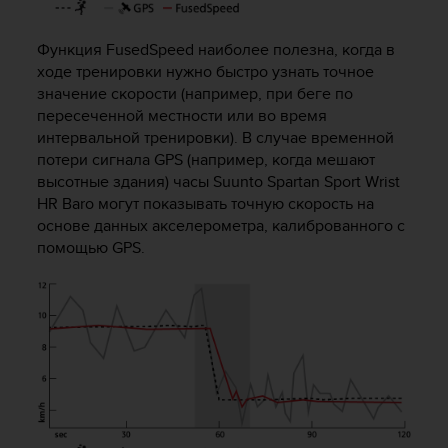
р
о
Функция FusedSpeed наиболее полезна, когда в
в
ходе тренировки нужно быстро узнать точное
н
значение скорости (например, при беге по
я
A
пересеченной местности или во время
A
интервальной тренировки). В случае временной
,
потери сигнала GPS (например, когда мешают
о
высотные здания) часы
Suunto Spartan Sport Wrist
п
HR Baro
могут показывать точную скорость на
р
основе данных акселерометра, калиброванного с
е
помощью GPS.
д
е
л
е
н
н
о
г
о
в