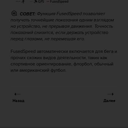
Р
у
к
Функция FusedSpeed позволяет
СОВЕТ:
о
получать точнейшие показания одним взглядом
в
на устройство, не прерывая движения. Точность
о
показаний снизится, если держать устройство
д
перед глазами, не перемещая его.
с
т
FusedSpeed автоматически включается для бега и
в
прочих схожих видов деятельности, таких как
е
спортивное ориентирование, флорбол, обычный
п
или американский футбол.
о
о
б
е
с
п
Назад
Далее
е
ч
е
н
и