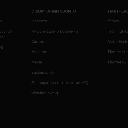
О КОМПАНИИ SUUNTO
ПАРТНЕР
o
Новости
Strava
осы oб
Информация о компании
TrainingPe
to
Careers
Value Pack
ИЯ
Наследие
Приветств
Media
Партнеры
Sustainability
Декларация соответствия (ЕС)
Whistleblowing