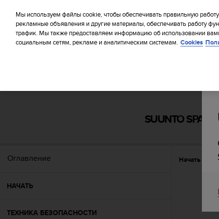
S
WE SH
u
Мы используем файлы cookie, чтобы обеспечивать правильную работу
u
рекламные объявления и другие материалы, обеспечивать работу фун
трафик. Мы также предоставляем информацию об использовании вами
n
социальным сетям, рекламе и аналитическим системам.
Cookies
Пол
t
o
п
р
и
Главная
Поддержка
Suunto Spartan Sport Wrist HR Baro
л
а
г
SUUNTO SPARTA
а
е
т
в
Оглавление
Начать
На
с
е
у
НАЧАТЬ
с
и
л
ТЕХНИКА БЕЗОПАСНОСТИ