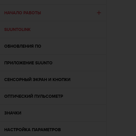
и
я
,
НАЧАЛО РАБОТЫ
ч
т
SUUNTOLINK
о
б
ы
ОБНОВЛЕНИЯ ПО
э
т
о
ПРИЛОЖЕНИЕ SUUNTO
т
с
а
СЕНСОРНЫЙ ЭКРАН И КНОПКИ
й
т
ОПТИЧЕСКИЙ ПУЛЬСОМЕТР
д
о
с
ЗНАЧКИ
т
и
г
НАСТРОЙКА ПАРАМЕТРОВ
у