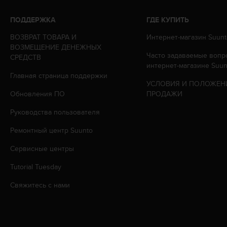
Р
у
ПОДДЕРЖКА
ГДЕ КУПИТЬ
к
о
ВОЗВРАТ ТОВАРА И
Интернет-магазин Suunt
в
ВОЗМЕЩЕНИЕ ДЕНЕЖНЫХ
о
Часто задаваемые вопр
СРЕДСТВ
д
интернет-магазине Suun
с
Главная страница поддержки
УСЛОВИЯ И ПОЛОЖЕН
т
Обновления ПО
ПРОДАЖИ
в
е
Руководства пользователя
п
о
Ремонтный центр Suunto
о
б
Сервисные центры
е
с
Tutorial Tuesday
п
Свяжитесь с нами
е
ч
е
н
и