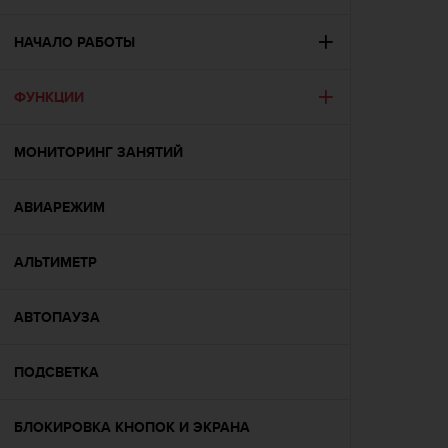
и
я
,
НАЧАЛО РАБОТЫ
ч
т
ФУНКЦИИ
о
б
ы
МОНИТОРИНГ ЗАНЯТИЙ
э
т
о
АВИАРЕЖИМ
т
с
а
АЛЬТИМЕТР
й
т
АВТОПАУЗА
д
о
с
ПОДСВЕТКА
т
и
г
БЛОКИРОВКА КНОПОК И ЭКРАНА
у