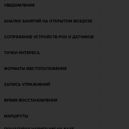
ю
УВЕДОМЛЕНИЯ
д
о
АНАЛИЗ ЗАНЯТИЙ НА ОТКРЫТОМ ВОЗДУХЕ
с
т
у
СОПРЯЖЕНИЕ УСТРОЙСТВ POD И ДАТЧИКОВ
п
н
о
ТОЧКИ ИНТЕРЕСА
с
т
и
ФОРМАТЫ МЕСТОПОЛОЖЕНИЯ
в
е
ЗАПИСЬ УПРАЖНЕНИЙ
б
-
к
ВРЕМЯ ВОССТАНОВЛЕНИЯ
о
н
т
МАРШРУТЫ
е
н