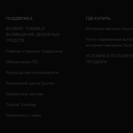
р
у
г
ПОДДЕРЖКА
ГДЕ КУПИТЬ
и
х
ВОЗВРАТ ТОВАРА И
Интернет-магазин Suunt
с
ВОЗМЕЩЕНИЕ ДЕНЕЖНЫХ
Часто задаваемые вопр
т
СРЕДСТВ
интернет-магазине Suun
а
Главная страница поддержки
н
УСЛОВИЯ И ПОЛОЖЕН
д
Обновления ПО
ПРОДАЖИ
а
р
Руководства пользователя
т
о
Ремонтный центр Suunto
в
д
Сервисные центры
о
Tutorial Tuesday
с
т
Свяжитесь с нами
у
п
н