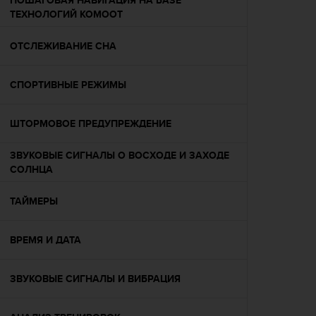
ПОШАГОВАЯ НАВИГАЦИЯ НА БАЗЕ
т
ТЕХНОЛОГИЙ KOMOOT
а
(
ОТСЛЕЖИВАНИЕ СНА
W
C
A
СПОРТИВНЫЕ РЕЖИМЫ
G
)
в
ШТОРМОВОЕ ПРЕДУПРЕЖДЕНИЕ
е
р
ЗВУКОВЫЕ СИГНАЛЫ О ВОСХОДЕ И ЗАХОДЕ
с
СОЛНЦА
и
и
ТАЙМЕРЫ
2
.
0
ВРЕМЯ И ДАТА
,
и
с
ЗВУКОВЫЕ СИГНАЛЫ И ВИБРАЦИЯ
о
о