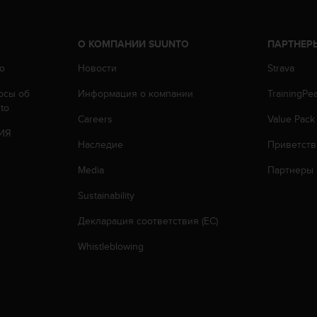
О КОМПАНИИ SUUNTO
ПАРТНЕР
o
Новости
Strava
осы oб
Информация о компании
TrainingPe
to
Careers
Value Pack
ИЯ
Наследие
Приветств
Media
Партнеры
Sustainability
Декларация соответствия (ЕС)
Whistleblowing