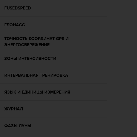
Р
у
FUSEDSPEED
к
о
ГЛОНАСС
в
о
д
ТОЧНОСТЬ КООРДИНАТ GPS И
с
ЭНЕРГОСБЕРЕЖЕНИЕ
т
в
ЗОНЫ ИНТЕНСИВНОСТИ
е
п
о
ИНТЕРВАЛЬНАЯ ТРЕНИРОВКА
о
б
ЯЗЫК И ЕДИНИЦЫ ИЗМЕРЕНИЯ
е
с
п
ЖУРНАЛ
е
ч
е
ФАЗЫ ЛУНЫ
н
и