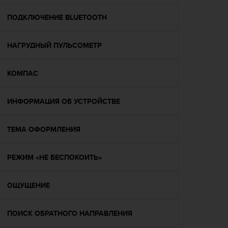
р
о
ПОДКЛЮЧЕНИЕ BLUETOOTH
в
н
НАГРУДНЫЙ ПУЛЬСОМЕТР
я
A
A
КОМПАС
,
о
п
ИНФОРМАЦИЯ ОБ УСТРОЙСТВЕ
р
е
д
ТЕМА ОФОРМЛЕНИЯ
е
л
РЕЖИМ «НЕ БЕСПОКОИТЬ»
е
н
н
ОЩУЩЕНИЕ
о
г
о
ПОИСК ОБРАТНОГО НАПРАВЛЕНИЯ
в