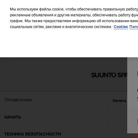
S
WE SH
u
Мы используем файлы cookie, чтобы обеспечивать правильную работу
u
рекламные объявления и другие материалы, обеспечивать работу фун
трафик. Мы также предоставляем информацию об использовании вами
n
социальным сетям, рекламе и аналитическим системам.
Cookies
Пол
t
o
п
р
и
Главная
Поддержка
Suunto Spartan Sport Wrist HR Baro
л
а
г
SUUNTO SPARTA
а
е
т
в
Оглавление
Начать
Фу
с
е
у
НАЧАТЬ
с
и
л
ТЕХНИКА БЕЗОПАСНОСТИ