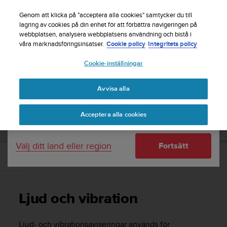
S
Registrera dig för nyhetsbrevet och få 5% rabatt
|
u
Genom att klicka på "acceptera alla cookies" samtycker du till
Gratis returfrakt
u
lagring av cookies på din enhet för att förbättra navigeringen på
Ditt land eller region:
webbplatsen, analysera webbplatsens användning och bistå i
n
våra marknadsföringsinsatser.
Cookie policy
Integritets policy
t
o
Cookie-inställningar
United States
s
t
Home
Support
Suunto 9 Peak
Användarhandbok
r
Avvisa alla
Currency: $ (USD)
ä
v
Shipping only to United States
SUUNTO 9 PEAK ANVÄNDARHANDBOK
Acceptera alla cookies
a
r
e
Välj ditt land eller region
Fortsätt
f
t
Ljud och vibration
e
r
a
Ljud och vibration
t
t
d
Ljud- och vibrationsaviseringar används för