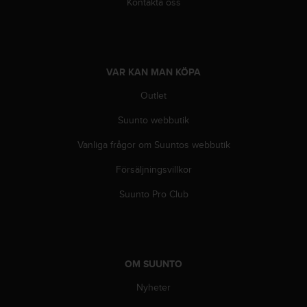
Kontakta oss
i
n
e
s
(
VAR KAN MAN KÖPA
W
C
Outlet
A
Suunto webbutik
G
)
Vanliga frågor om Suuntos webbutik
2
.
Försäljningsvillkor
0
o
Suunto Pro Club
c
h
a
n
d
OM SUUNTO
r
a
Nyheter
r