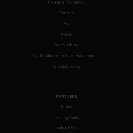
Företagsinformation
i
k
Careers
t
l
Arv
i
n
Media
j
e
Sustainability
r
EU-försäkran om överensstämmelse
f
ö
Whistleblowing
r
t
i
l
l
PARTNERS
g
ä
Strava
n
g
TrainingPeaks
l
i
Value Pack