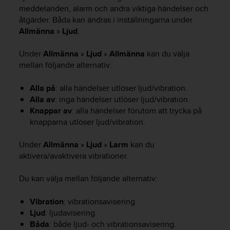
e
meddelanden, alarm och andra viktiga händelser och
n
åtgärder. Båda kan ändras i inställningarna under
n
Allmänna
»
Ljud
.
a
w
e
Under
Allmänna
»
Ljud
»
Allmänna
kan du välja
b
mellan följande alternativ:
b
p
Alla på
: alla händelser utlöser ljud/vibration.
l
Alla av
: inga händelser utlöser ljud/vibration.
a
Knappar av
: alla händelser förutom att trycka på
t
knapparna utlöser ljud/vibration.
s
s
Under
Allmänna
»
Ljud
»
Larm
kan du
k
a
aktivera/avaktivera vibrationer.
u
p
Du kan välja mellan följande alternativ:
p
n
Vibration
: vibrationsavisering.
å
Ljud
: ljudavisering.
n
Båda
: både ljud- och vibrationsavisering.
i