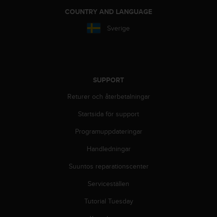
t
COUNTRY AND LANGUAGE
e
n
Sverige
t
A
c
c
e
SUPPORT
s
s
Returer och återbetalningar
i
b
Startsida för support
i
l
Programuppdateringar
i
t
Handledningar
y
Suuntos reparationscenter
G
u
Serviceställen
i
d
Tutorial Tuesday
e
l