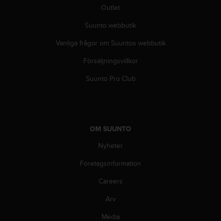
i
Outlet
k
t
Suunto webbutik
l
Vanliga frågor om Suuntos webbutik
i
n
Försäljningsvillkor
j
e
Suunto Pro Club
r
f
ö
r
t
OM SUUNTO
i
l
Nyheter
l
g
Företagsinformation
ä
Careers
n
g
Arv
l
i
Media