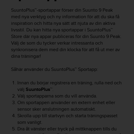
e
n
SuuntoPlus™-sportappar förser din
Suunto 9 Peak
n
med nya verktyg och ny information för att du ska få
a
inspiration och hitta nya sätt att njuta av din aktiva
w
livsstil. Du kan hitta nya sportappar i SuuntoPlus™
e
Store där nya appar publiceras för din
Suunto 9 Peak
.
b
b
Välj de som du tycker verkar intressanta och
p
synkronisera dem med din klocka för att få ut mer av
l
dina träningar!
a
t
Såhär använder du SuuntoPlus™ Sportapp:
s
s
Innan du börjar registrera en träning, rulla ned och
k
välj
SuuntoPlus™
.
a
Välj sportapparna som du vill använda.
u
Om sportappen använder en extern enhet eller
p
p
sensor sker anslutningen automatiskt.
n
Skrolla upp till startvyn och starta träningspasset
å
som vanligt.
n
Dra åt vänster eller tryck på mittknappen tills du
i