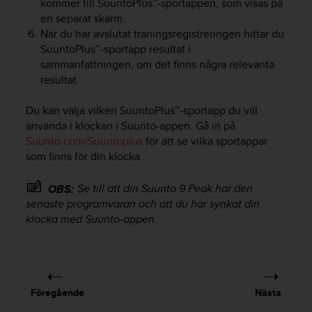
kommer till SuuntoPlus™-sportappen, som visas på
v
en separat skärm.
å
När du har avslutat träningsregistreringen hittar du
A
SuuntoPlus™-sportapp resultat i
A
sammanfattningen, om det finns några relevanta
i
resultat.
e
n
l
Du kan välja vilken SuuntoPlus™-sportapp du vill
i
använda i klockan i Suunto-appen. Gå in på
g
Suunto.com/Suuntoplus
för att se vilka sportappar
h
som finns för din klocka.
e
t
Se till att din
Suunto 9 Peak
har den
OBS:
m
senaste programvaran och att du har synkat din
e
klocka med Suunto-appen.
d
W
e
b
C
o
Föregående
Nästa
n