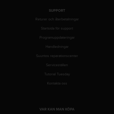
i
n
SUPPORT
e
Returer och återbetalningar
s
(
Startsida för support
W
C
Programuppdateringar
A
G
Handledningar
)
2
Suuntos reparationscenter
.
Serviceställen
0
o
Tutorial Tuesday
c
h
Kontakta oss
a
n
d
r
a
VAR KAN MAN KÖPA
r