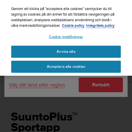
S
Registrera dig för nyhetsbrevet och få 5% rabatt
|
u
Genom att klicka på "acceptera alla cookies" samtycker du till
Gratis returfrakt
u
lagring av cookies på din enhet för att förbättra navigeringen på
Ditt land eller region:
webbplatsen, analysera webbplatsens användning och bistå i
n
våra marknadsföringsinsatser.
Cookie policy
Integritets policy
t
o
Cookie-inställningar
United States
s
t
Home
Support
Suunto 9 Peak
Användarhandbok
r
Avvisa alla
Currency: $ (USD)
ä
v
Shipping only to United States
SUUNTO 9 PEAK ANVÄNDARHANDBOK
Acceptera alla cookies
a
r
e
Välj ditt land eller region
Fortsätt
f
t
SuuntoPlus™ Sportapp
e
r
a
SuuntoPlus™
t
t
Sportapp
d