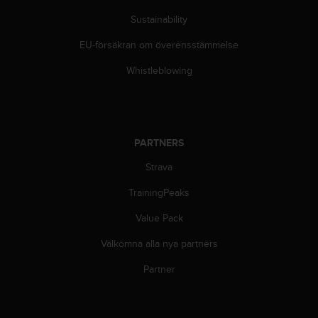
g
h
Sustainability
e
t
EU-försäkran om överensstämmelse
.
Whistleblowing
K
o
n
t
a
k
PARTNERS
t
Strava
a
v
TrainingPeaks
å
r
Value Pack
k
u
Välkomna alla nya partners
n
Partner
d
t
j
ä