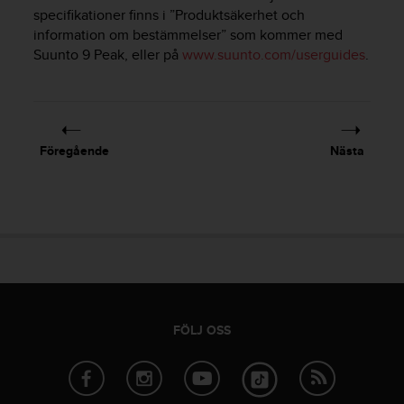
e
specifikationer finns i ”Produktsäkerhet och
n
information om bestämmelser” som kommer med
n
Suunto 9 Peak
, eller på
www.suunto.com/userguides
.
a
w
e
b
b
p
Föregående
Nästa
l
a
t
s
s
k
a
u
p
p
FÖLJ OSS
n
å
n
i