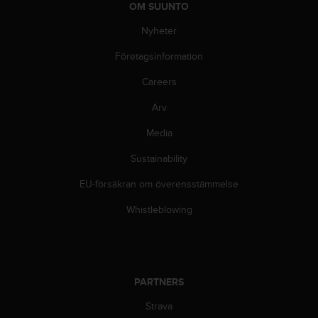
OM SUUNTO
i
n
Nyheter
e
s
Företagsinformation
(
Careers
W
C
Arv
A
G
Media
)
2
Sustainability
.
0
EU-försäkran om överensstämmelse
o
Whistleblowing
c
h
a
n
d
PARTNERS
r
a
Strava
r