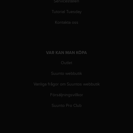
Serviceställen
t
e
Tutorial Tuesday
n
t
Kontakta oss
A
c
c
e
s
VAR KAN MAN KÖPA
s
i
Outlet
b
i
Suunto webbutik
l
Vanliga frågor om Suuntos webbutik
i
t
Försäljningsvillkor
y
G
Suunto Pro Club
u
i
d
e
l