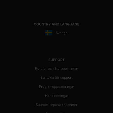
v
å
A
A
i
COUNTRY AND LANGUAGE
e
Sverige
n
l
i
g
h
e
SUPPORT
t
Returer och återbetalningar
m
e
Startsida för support
d
W
Programuppdateringar
e
b
Handledningar
C
o
Suuntos reparationscenter
n