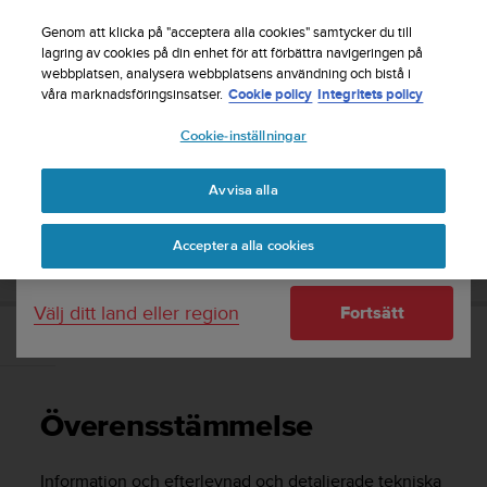
S
Registrera dig för nyhetsbrevet och få 5% rabatt
|
u
Genom att klicka på "acceptera alla cookies" samtycker du till
Gratis returfrakt
u
lagring av cookies på din enhet för att förbättra navigeringen på
Ditt land eller region:
webbplatsen, analysera webbplatsens användning och bistå i
n
våra marknadsföringsinsatser.
Cookie policy
Integritets policy
t
o
Cookie-inställningar
United States
s
t
Home
Support
Suunto 9 Peak
Användarhandbok
r
Avvisa alla
Currency: $ (USD)
ä
v
Shipping only to United States
SUUNTO 9 PEAK ANVÄNDARHANDBOK
Acceptera alla cookies
a
r
e
Välj ditt land eller region
Fortsätt
f
t
Överensstämmelse
e
r
a
Överensstämmelse
t
t
d
Information och efterlevnad och detaljerade tekniska