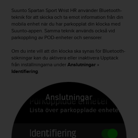
e
n
Suunto Spartan Sport Wrist HR
använder Bluetooth-
n
teknik för att skicka och ta emot information från din
a
mobila enhet när du har parkopplat din klocka med
w
Suunto-appen. Samma teknik används också vid
e
parkoppling av POD-enheter och sensorer.
b
b
p
Om du inte vill att din klocka ska synas för Bluetooth-
l
sökningar kan du aktivera eller inaktivera Upptäck
a
från inställningarna under
Anslutningar
»
t
Identifiering
.
s
s
k
a
u
p
p
n
å
n
i