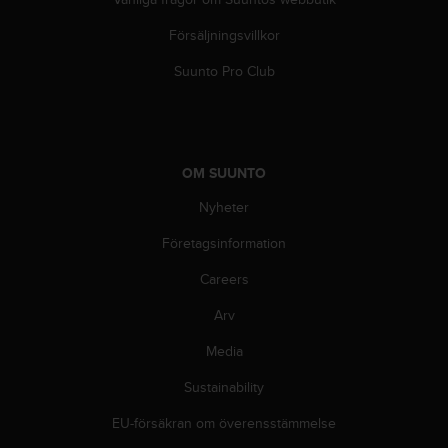
i
k
Försäljningsvillkor
t
l
Suunto Pro Club
i
n
j
e
r
OM SUUNTO
f
Nyheter
ö
r
Företagsinformation
t
i
Careers
l
l
Arv
g
ä
Media
n
Sustainability
g
l
EU-försäkran om överensstämmelse
i