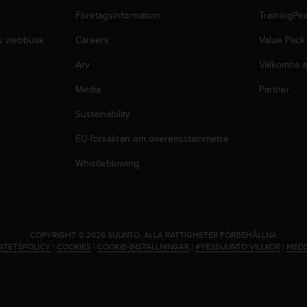
Företagsinformation
TrainingPe
s webbutik
Careers
Value Pack
Arv
Välkomna a
Media
Partner
Sustainability
EU-försäkran om överensstämmelse
Whistleblowing
.
COPYRIGHT © 2026 SUUNTO.
ALLA RÄTTIGHETER FÖRBEHÅLLNA.
RITETSPOLICY
|
COOKIES
|
COOKIE-INSTÄLLNINGAR
|
#YESSUUNTO VILLKOR
|
MEDD