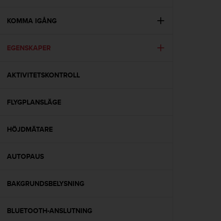
e
n
n
KOMMA IGÅNG
a
w
EGENSKAPER
e
b
b
AKTIVITETSKONTROLL
p
l
a
FLYGPLANSLÄGE
t
s
s
HÖJDMÄTARE
k
a
AUTOPAUS
u
p
p
BAKGRUNDSBELYSNING
n
å
n
BLUETOOTH-ANSLUTNING
i