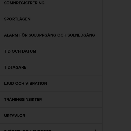
i
SÖMNREGISTRERING
k
t
SPORTLÄGEN
l
i
n
ALARM FÖR SOLUPPGÅNG OCH SOLNEDGÅNG
j
e
r
TID OCH DATUM
f
ö
r
TIDTAGARE
t
i
LJUD OCH VIBRATION
l
l
g
TRÄNINGSINSIKTER
ä
n
g
URTAVLOR
l
i