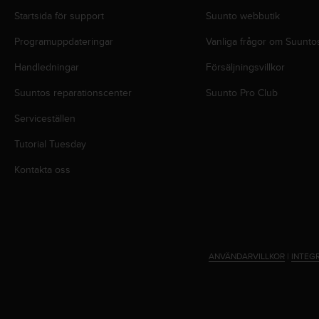
n
Startsida för support
Suunto webbutik
s
t
Programuppdateringar
Vanliga frågor om Suunto
p
å
Handledningar
Försäljningsvillkor
+
Suuntos reparationscenter
Suunto Pro Club
1
8
Serviceställen
5
5
Tutorial Tuesday
2
5
Kontakta oss
8
0
9
0
0
(
ANVÄNDARVILLKOR
|
INTEG
a
v
g
i