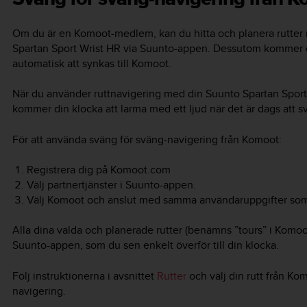
Om du är en Komoot-medlem, kan du hitta och planera rutter
Spartan Sport Wrist HR
via Suunto-appen. Dessutom kommer di
automatisk att synkas till Komoot.
När du använder ruttnavigering med din
Suunto Spartan Sport
kommer din klocka att larma med ett ljud när det är dags att s
För att använda sväng för sväng-navigering från Komoot:
Registrera dig på Komoot.com
Välj partnertjänster i Suunto-appen.
Välj Komoot och anslut med samma användaruppgifter som 
Alla dina valda och planerade rutter (benämns ”tours” i Komoo
Suunto-appen, som du sen enkelt överför till din klocka.
Följ instruktionerna i avsnittet
Rutter
och välj din rutt från Kom
navigering.