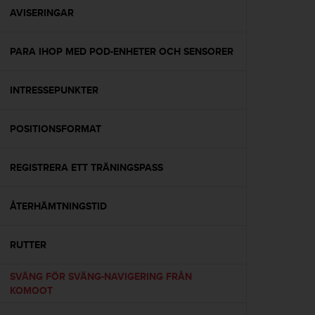
i
AVISERINGAR
n
e
PARA IHOP MED POD-ENHETER OCH SENSORER
s
(
W
INTRESSEPUNKTER
C
A
G
POSITIONSFORMAT
)
2
.
REGISTRERA ETT TRÄNINGSPASS
0
o
ÅTERHÄMTNINGSTID
c
h
a
RUTTER
n
d
SVÄNG FÖR SVÄNG-NAVIGERING FRÅN
r
KOMOOT
a
r