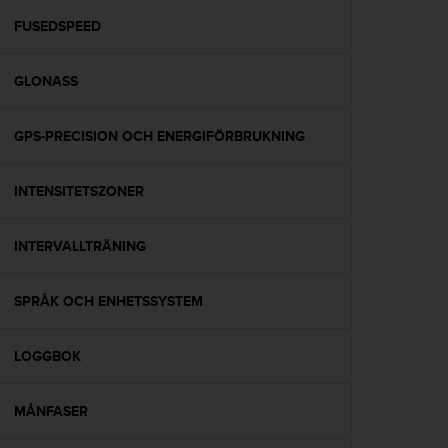
t
e
FUSEDSPEED
n
t
GLONASS
A
c
c
GPS-PRECISION OCH ENERGIFÖRBRUKNING
e
s
s
INTENSITETSZONER
i
b
i
INTERVALLTRÄNING
l
i
SPRÅK OCH ENHETSSYSTEM
t
y
G
LOGGBOK
u
i
d
MÅNFASER
e
l