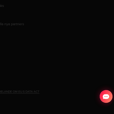
aks
lla nya partners
ELANDE OM EU:S DATA ACT