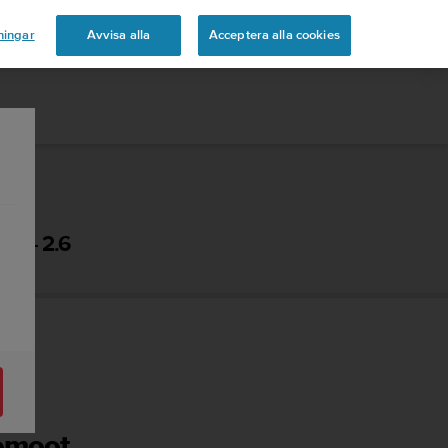
ningar
Avvisa alla
Acceptera alla cookies
K - 2.6
Komoot