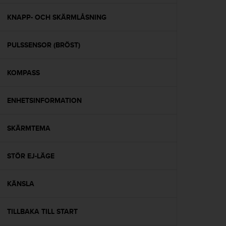
v
å
KNAPP- OCH SKÄRMLÅSNING
A
A
PULSSENSOR (BRÖST)
i
e
n
KOMPASS
l
i
g
ENHETSINFORMATION
h
e
t
SKÄRMTEMA
m
e
STÖR EJ-LÄGE
d
W
e
KÄNSLA
b
C
o
TILLBAKA TILL START
n