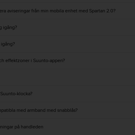
tera aviseringar från min mobila enhet med Spartan 2.0?
g igång?
 igång?
och effektzoner i Suunto-appen?
 Suunto-klocka?
ompatibla med armband med snabblås?
sningar på handleden