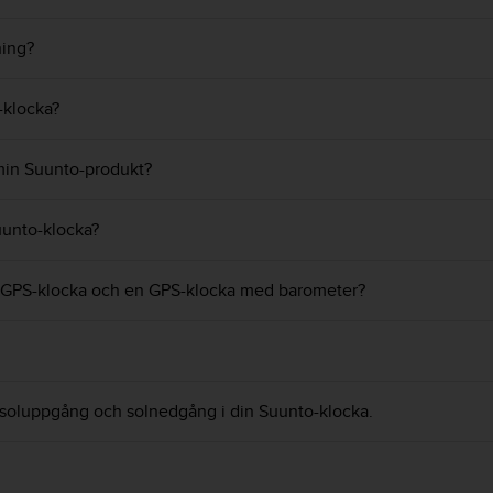
ning?
-klocka?
 min Suunto-produkt?
uunto-klocka?
n GPS-klocka och en GPS-klocka med barometer?
ör soluppgång och solnedgång i din Suunto-klocka.