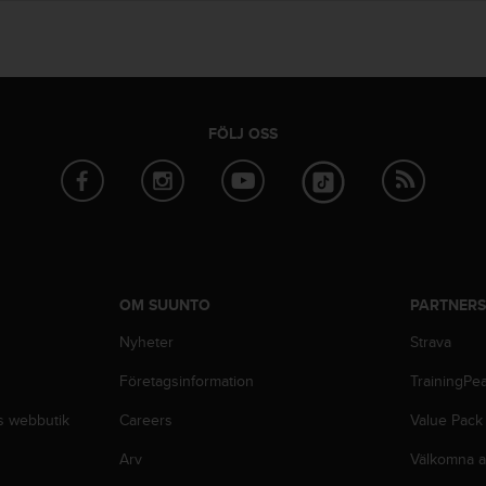
FÖLJ OSS
OM SUUNTO
PARTNER
Nyheter
Strava
Företagsinformation
TrainingPe
s webbutik
Careers
Value Pack
Arv
Välkomna a