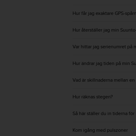
v
å
Hur får jag exaktare GPS-spår
A
A
i
Hur återställer jag min Suunto
e
n
Var hittar jag serienumret på
l
i
g
Hur ändrar jag tiden på min S
h
e
t
Vad är skillnaderna mellan e
m
e
d
Hur räknas stegen?
W
e
Så här ställer du in tiderna f
b
C
o
Kom igång med pulszoner
n