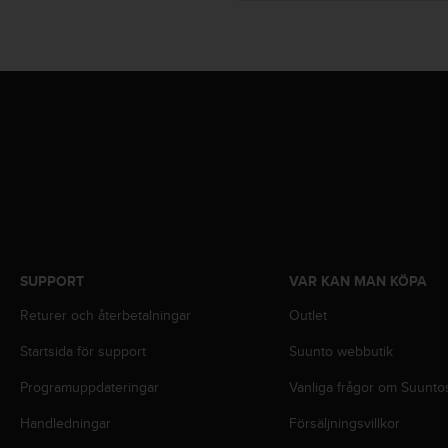
i
n
e
s
(
W
C
A
G
)
2
.
0
o
SUPPORT
VAR KAN MAN KÖPA
c
Returer och återbetalningar
Outlet
h
a
Startsida för support
Suunto webbutik
n
d
Programuppdateringar
Vanliga frågor om Suunto
r
a
Handledningar
Försäljningsvillkor
r