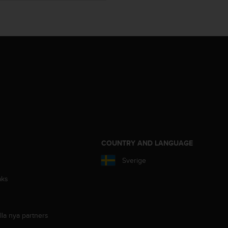
S
COUNTRY AND LANGUAGE
Sverige
aks
lla nya partners