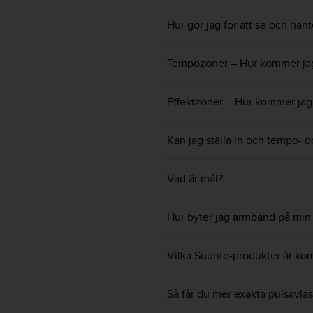
t
e
Hur gör jag för att se och han
n
t
A
Tempozoner – Hur kommer ja
c
c
Effektzoner – Hur kommer jag
e
s
s
Kan jag ställa in och tempo- 
i
b
i
Vad är mål?
l
i
t
Hur byter jag armband på min
y
G
Vilka Suunto-produkter är k
u
i
d
Så får du mer exakta pulsavlä
e
l