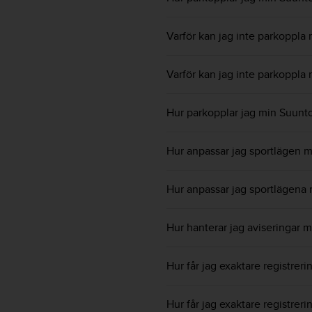
e
n
n
Varför kan jag inte parkoppla
a
w
e
Varför kan jag inte parkoppla
b
b
Hur parkopplar jag min Suunt
p
l
a
Hur anpassar jag sportlägen 
t
s
s
Hur anpassar jag sportlägena
k
a
u
Hur hanterar jag aviseringar 
p
p
Hur får jag exaktare registreri
n
å
n
Hur får jag exaktare registrer
i