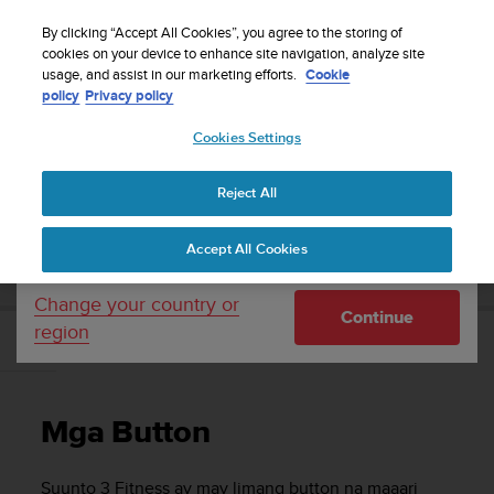
S
WE SHIP TO 75+ DESTINATIONS OVER THE
u
By clicking “Accept All Cookies”, you agree to the storing of
WORLD:
CLICK HERE TO SELECT YOURS
u
cookies on your device to enhance site navigation, analyze site
Your country or region:
usage, and assist in our marketing efforts.
Cookie
n
policy
Privacy policy
t
o
Cookies Settings
United States
i
s
Home
Support
Suunto 3 Fitness
Gabay sa User
c
Reject All
Currency: $ (USD)
o
m
Shipping only to United States
SUUNTO 3 FITNESS GABAY SA USER
Accept All Cookies
m
i
t
Change your country or
Continue
t
region
e
Mga Button
d
t
o
Mga Button
a
c
h
Suunto 3 Fitness
ay may limang button na maaari