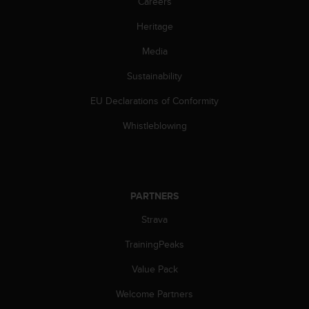
Careers
a
s
Heritage
e
c
Media
o
n
Sustainability
t
a
EU Declarations of Conformity
c
Whistleblowing
t
C
u
s
t
PARTNERS
o
m
Strava
e
r
TrainingPeaks
S
e
Value Pack
r
v
Welcome Partners
i