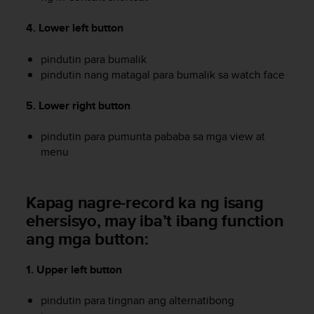
r
m
4. Lower left button
a
n
pindutin para bumalik
c
pindutin nang matagal para bumalik sa watch face
e
w
i
5. Lower right button
t
h
pindutin para pumunta pababa sa mga view at
t
menu
h
e
W
Kapag nagre-record ka ng isang
e
b
ehersisyo, may iba’t ibang function
C
ang mga button:
o
n
1. Upper left button
t
e
n
pindutin para tingnan ang alternatibong
t