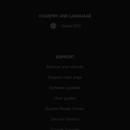
c
o
m
COUNTRY AND LANGUAGE
p
l
Global (EN)
i
a
n
c
e
SUPPORT
w
i
Returns and refunds
t
h
Support main page
o
t
Software updates
h
User guides
e
r
Suunto Repair Center
a
c
Service Centers
c
e
Tutorial Tuesday