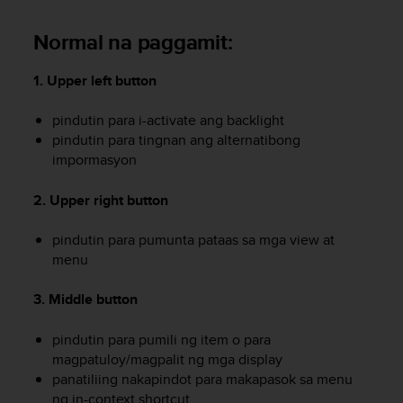
e
f
Normal na paggamit:
o
r
1. Upper left button
t
h
pindutin para i-activate ang backlight
i
s
pindutin para tingnan ang alternatibong
w
impormasyon
e
b
2. Upper right button
s
i
pindutin para pumunta pataas sa mga view at
t
menu
e
i
3. Middle button
n
c
o
pindutin para pumili ng item o para
n
magpatuloy/magpalit ng mga display
f
panatiliing nakapindot para makapasok sa menu
o
ng in-context shortcut