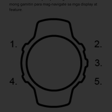
i
mong gamitin para mag-navigate sa mga display at
e
feature.
v
i
n
g
L
e
v
e
l
A
A
c
o
n
f
o
r
m
a
n
c