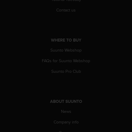
s
s
Contact us
i
b
i
l
i
WHERE TO BUY
t
Suunto Webshop
y
s
FAQs for Suunto Webshop
t
a
Suunto Pro Club
n
d
a
r
d
ABOUT SUUNTO
s
.
News
P
l
Company info
e