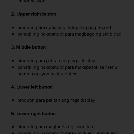
impormasyon
A
c
2. Upper right button
c
e
pindutin para i-pause o ituloy ang pag-record
s
panatiliing nakapindot para magbago ng aktibidad
s
i
3. Middle button
b
i
l
pindutin para palitan ang mga display
i
panatiliing nakapindot para makapasok sa menu
t
ng mga opsyon na in-context.
y
G
4. Lower left button
u
i
pindutin para palitan ang mga display
d
e
l
5. Lower right button
i
n
pindutin para magtanda ng isang lap
e
panatiliing nakapindot para i-lock at i-unlock ang