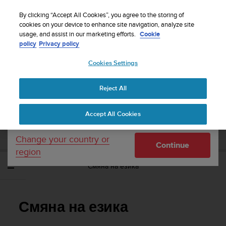
S
WE SHIP TO 75+ DESTINATIONS OVER THE
u
By clicking “Accept All Cookies”, you agree to the storing of
WORLD:
CLICK HERE TO SELECT YOURS
u
cookies on your device to enhance site navigation, analyze site
Your country or region:
usage, and assist in our marketing efforts.
Cookie
n
policy
Privacy policy
t
o
Cookies Settings
United States
i
s
Home
Support
Suunto 7
Потребителско ръководство
c
Reject All
Currency: $ (USD)
o
m
Shipping only to United States
SUUNTO 7 ПОТРЕБИТЕЛСКО
Accept All Cookies
m
РЪКОВОДСТВО
i
t
Change your country or
Continue
t
region
e
Смяна на езика
d
t
o
a
Смяна на езика
c
h