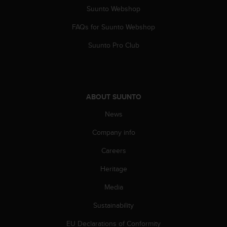
s
Suunto Webshop
(
W
FAQs for Suunto Webshop
C
Suunto Pro Club
A
G
)
2
.
0
ABOUT SUUNTO
a
News
n
d
Company info
a
c
Careers
h
i
Heritage
e
Media
v
i
Sustainability
n
g
EU Declarations of Conformity