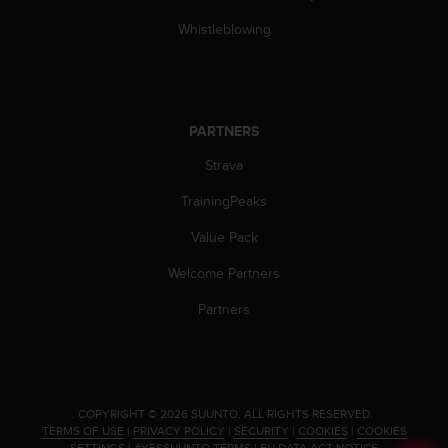
c
o
Whistleblowing
m
p
l
i
a
PARTNERS
n
c
Strava
e
TrainingPeaks
w
i
Value Pack
t
h
Welcome Partners
o
t
Partners
h
e
r
a
c
.
COPYRIGHT © 2026 SUUNTO.
ALL RIGHTS RESERVED.
c
TERMS OF USE
|
PRIVACY POLICY
|
SECURITY
|
COOKIES
|
COOKIES
e
SETTINGS
|
#YESSUUNTO TERMS
|
EU DATA ACT NOTICE