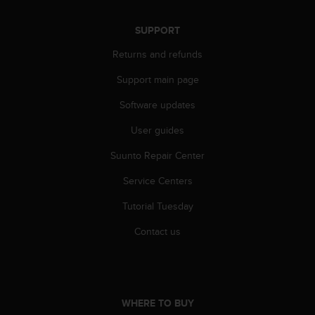
A
c
SUPPORT
c
Returns and refunds
e
s
Support main page
s
i
Software updates
b
i
User guides
l
i
Suunto Repair Center
t
Service Centers
y
G
Tutorial Tuesday
u
i
Contact us
d
e
l
i
n
WHERE TO BUY
e