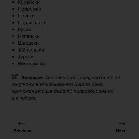
Корейски
e
Норвежки
f
Полски
o
Португалски
r
Руски
t
h
Испански
i
Шведски
s
Тайландски
w
Турски
e
Виетнамски
b
s
Ако езикът на телефона ви не се
бележка:
i
поддържа в приложението Suunto Wear,
t
приложението ще бъде по подразбиране на
e
i
английски.
n
c
o
n
f
Previous
Next
o