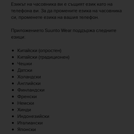
i
Езикът на часовника ви е същият език като на
e
телефона ви. За да промените езика на часовника
v
си, променете езика на вашия телефон.
i
n
Приложението Suunto Wear поддържа следните
g
L
езици:
e
v
Китайски (опростен)
e
Китайски (традиционен)
l
Чешки
A
Датски
A
Холандски
c
Английски
o
Финландски
n
Френски
f
o
Немски
r
Хинди
m
Индонезийски
a
Италиански
n
Японски
c