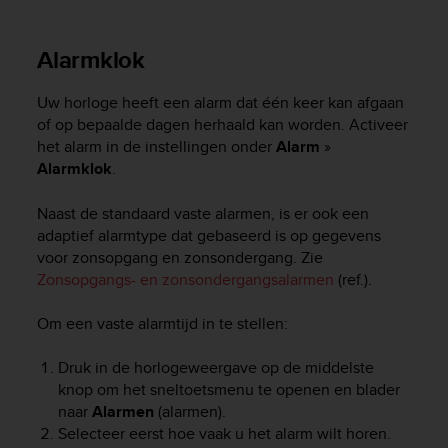
e
f
Alarmklok
o
r
t
Uw horloge heeft een alarm dat één keer kan afgaan
h
of op bepaalde dagen herhaald kan worden. Activeer
i
het alarm in de instellingen onder
Alarm
»
s
Alarmklok
.
w
e
Naast de standaard vaste alarmen, is er ook een
b
s
adaptief alarmtype dat gebaseerd is op gegevens
i
voor zonsopgang en zonsondergang. Zie
t
Zonsopgangs- en zonsondergangsalarmen
(ref.).
e
i
Om een vaste alarmtijd in te stellen:
n
c
Druk in de horlogeweergave op de middelste
o
knop om het sneltoetsmenu te openen en blader
n
naar
Alarmen
(alarmen).
f
Selecteer eerst hoe vaak u het alarm wilt horen.
o