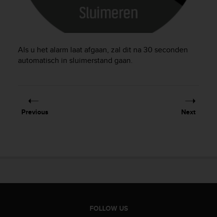
c
o
m
p
l
i
Als u het alarm laat afgaan, zal dit na 30 seconden
a
automatisch in sluimerstand gaan.
n
c
e
w
i
Previous
Next
t
h
o
t
h
e
r
a
c
c
FOLLOW US
e