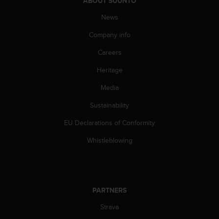
ABOUT SUUNTO
c
News
e
a
Company info
t
U
Careers
S
A
Heritage
+
1
Media
8
Sustainability
5
5
EU Declarations of Conformity
2
5
Whistleblowing
8
0
9
0
0
PARTNERS
(
t
Strava
o