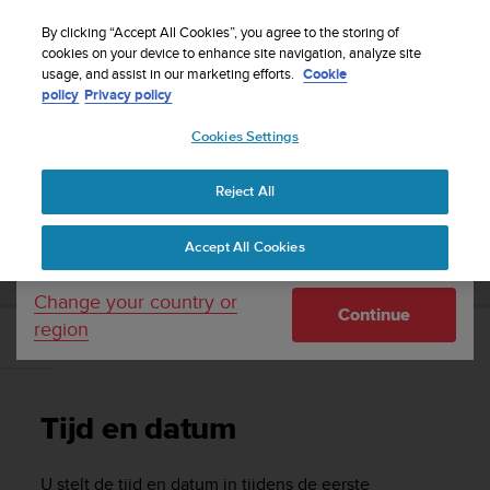
S
WE SHIP TO 75+ DESTINATIONS OVER THE
u
By clicking “Accept All Cookies”, you agree to the storing of
WORLD:
CLICK HERE TO SELECT YOURS
u
cookies on your device to enhance site navigation, analyze site
Your country or region:
usage, and assist in our marketing efforts.
Cookie
n
policy
Privacy policy
t
o
Cookies Settings
United States
i
s
Home
Support
Suunto 9
Gebruikershandleiding
c
Reject All
Currency: $ (USD)
o
m
Shipping only to United States
SUUNTO 9 GEBRUIKERSHANDLEIDING
Accept All Cookies
m
i
t
Change your country or
Continue
t
region
e
Tijd en datum
d
t
o
Tijd en datum
a
c
h
U stelt de tijd en datum in tijdens de eerste