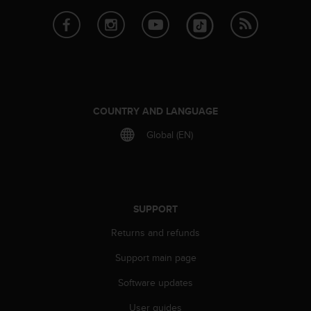
s
s
i
b
i
l
i
t
COUNTRY AND LANGUAGE
y
s
Global (EN)
t
a
n
d
a
SUPPORT
r
d
Returns and refunds
s
Support main page
.
P
Software updates
l
e
User guides