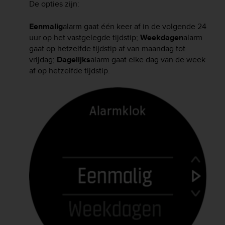
r
De opties zijn:
m
a
Eenmalig
alarm gaat één keer af in de volgende 24
n
uur op het vastgelegde tijdstip;
Weekdagen
alarm
c
gaat op hetzelfde tijdstip af van maandag tot
e
vrijdag;
Dagelijks
alarm gaat elke dag van de week
w
af op hetzelfde tijdstip.
i
t
h
t
h
e
W
e
b
C
o
n
t
e
n
t