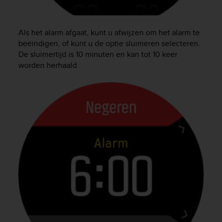
s
(
W
Als het alarm afgaat, kunt u afwijzen om het alarm te
C
beëindigen, of kunt u de optie sluimeren selecteren.
A
De sluimertijd is 10 minuten en kan tot 10 keer
G
)
worden herhaald.
2
.
0
a
n
d
a
c
h
i
e
v
i
n
g