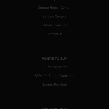
a
s
Suunto Repair Center
e
c
Service Centers
o
Tutorial Tuesday
n
t
Contact us
a
c
t
C
u
WHERE TO BUY
s
t
Suunto Webshop
o
m
FAQs for Suunto Webshop
e
r
Suunto Pro Club
S
e
r
v
i