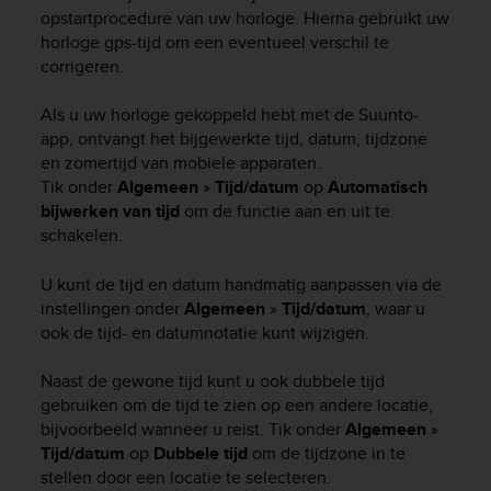
i
opstartprocedure van uw horloge. Hierna gebruikt uw
e
horloge gps-tijd om een eventueel verschil te
v
corrigeren.
i
n
g
Als u uw horloge gekoppeld hebt met de Suunto-
L
app, ontvangt het bijgewerkte tijd, datum, tijdzone
e
en zomertijd van mobiele apparaten.
v
Tik onder
Algemeen
»
Tijd/datum
op
Automatisch
e
bijwerken van tijd
om de functie aan en uit te
l
schakelen.
A
A
U kunt de tijd en datum handmatig aanpassen via de
c
instellingen onder
Algemeen
»
Tijd/datum
, waar u
o
n
ook de tijd- en datumnotatie kunt wijzigen.
f
o
Naast de gewone tijd kunt u ook dubbele tijd
r
gebruiken om de tijd te zien op een andere locatie,
m
bijvoorbeeld wanneer u reist. Tik onder
Algemeen
»
a
Tijd/datum
op
Dubbele tijd
om de tijdzone in te
n
stellen door een locatie te selecteren.
c