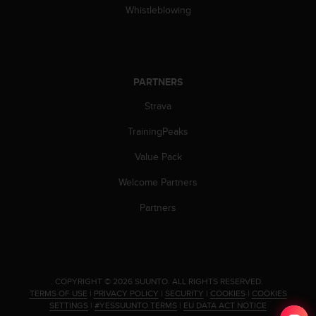
a
Whistleblowing
s
e
c
o
n
PARTNERS
t
a
Strava
c
t
TrainingPeaks
C
Value Pack
u
s
Welcome Partners
t
o
Partners
m
e
r
S
e
.
COPYRIGHT © 2026 SUUNTO.
ALL RIGHTS RESERVED.
r
TERMS OF USE
|
PRIVACY POLICY
|
SECURITY
|
COOKIES
|
COOKIES
v
SETTINGS
|
#YESSUUNTO TERMS
|
EU DATA ACT NOTICE
i