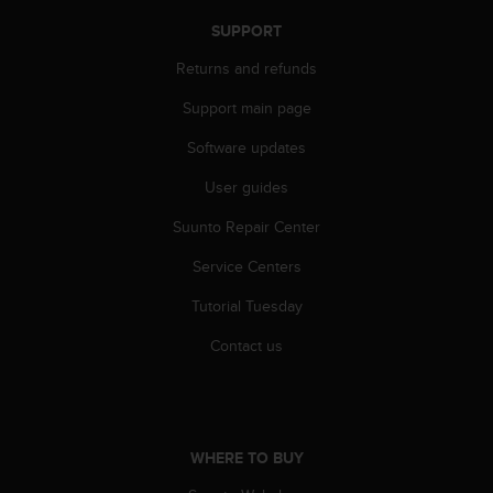
c
o
SUPPORT
m
p
Returns and refunds
l
Support main page
i
a
Software updates
n
c
User guides
e
w
Suunto Repair Center
i
t
Service Centers
h
Tutorial Tuesday
o
t
Contact us
h
e
r
a
c
WHERE TO BUY
c
e