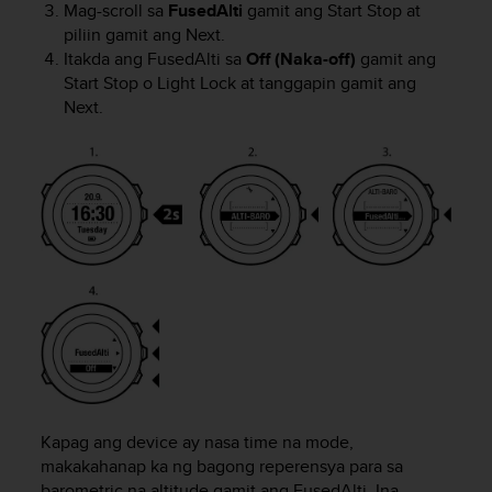
Mag-scroll sa
FusedAlti
gamit ang
Start Stop
at
e
piliin gamit ang
Next
.
f
Itakda ang FusedAlti sa
Off (Naka-off)
gamit ang
o
r
Start Stop
o
Light Lock
at tanggapin gamit ang
t
Next
.
h
i
s
w
e
b
s
i
t
e
i
n
c
o
n
Kapag ang device ay nasa
time
na mode,
f
makakahanap ka ng bagong reperensya para sa
o
barometric na altitude gamit ang FusedAlti. Ina-