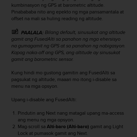
i
kumbinasyon ng GPS at barometric altitude.
e
Pinabababa nito ang epekto ng mga pansamantala at
v
offset na mali sa huling reading ng altitude.
i
n
g
Bilang default, sinusukat ang altitude
PAALALA:
L
gamit ang FusedAlti sa panahon ng mga ehersisyo
e
na gumagamit ng GPS at sa panahon ng nabigasyon.
v
Kapag naka-off ang GPS, ang altitude ay sinusukat
e
gamit ang barometric sensor.
l
A
Kung hindi mo gustong gamitin ang FusedAlti sa
A
pagsukat ng altitude, maaari mo itong i-disable sa
c
menu na mga opsyon.
o
n
f
Upang i-disable ang FusedAlti:
o
r
Pindutin ang
Next
nang matagal upang ma-access
m
ang menu ng mga opsyon.
a
Mag-scroll sa
Alti-baro (Alti-baro)
gamit ang
Light
n
Lock
at pumasok gamit ang
Next
.
c