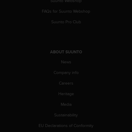
Suunto Webshop
s
s
FAQs for Suunto Webshop
i
b
Suunto Pro Club
i
l
i
t
y
ABOUT SUUNTO
s
News
t
a
Company info
n
d
Careers
a
r
Heritage
d
s
Media
.
Sustainability
P
l
EU Declarations of Conformity
e