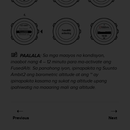
A
c
c
e
s
s
i
b
i
Sa mga maayos na kondisyon,
PAALALA:
l
inaabot nang 4 – 12 minuto para ma-activate ang
i
FusedAlti. Sa panahong iyon, ipinapakita ng
Suunto
t
Ambit2
ang barometric altitude at ang ~ ay
y
ipinapakita kasama ng sukat ng altitude upang
G
u
ipahiwatig na maaaring mali ang altitude.
i
d
e
l
i
Previous
Next
n
e