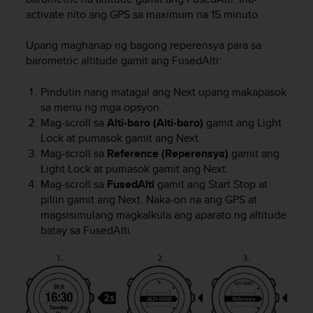
r
activate nito ang GPS sa maximum na 15 minuto.
m
a
Upang maghanap ng bagong reperensya para sa
n
c
barometric altitude gamit ang FusedAlti:
e
w
Pindutin nang matagal ang
Next
upang makapasok
i
sa menu ng mga opsyon.
t
Mag-scroll sa
Alti-baro (Alti-baro)
gamit ang
Light
h
Lock
at pumasok gamit ang
Next
.
t
Mag-scroll sa
Reference (Reperensya)
gamit ang
h
Light Lock
at pumasok gamit ang
Next
.
e
Mag-scroll sa
FusedAlti
gamit ang
Start Stop
at
W
piliin gamit ang
Next
. Naka-on na ang GPS at
e
b
magsisimulang magkalkula ang aparato ng altitude
C
batay sa FusedAlti.
o
n
t
e
n
t