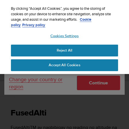
S
WE SHIP TO 75+ DESTINATIONS OVER THE
u
By clicking “Accept All Cookies”, you agree to the storing of
WORLD:
CLICK HERE TO SELECT YOURS
u
cookies on your device to enhance site navigation, analyze site
Your country or region:
usage, and assist in our marketing efforts.
Cookie
n
policy
Privacy policy
t
o
Cookies Settings
United States
i
s
Home
Support
Suunto Ambit2
Gabay sa User - 2.1
c
Reject All
Currency: $ (USD)
o
m
Shipping only to United States
SUUNTO AMBIT2 GABAY SA USER - 2.1
Accept All Cookies
m
i
t
Change your country or
Continue
t
region
e
FusedAlti
d
t
o
FusedAlti
a
c
h
FusedAlti
TM
ay nagbibigay ng reading ng altitude na