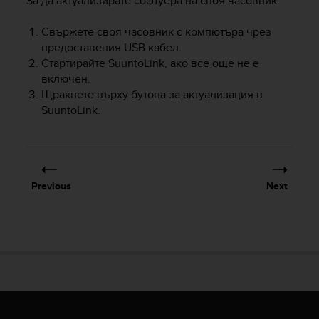
За да актуализирате софтуера на своя часовник:
e
f
Свържете своя часовник с компютъра чрез
o
предоставения USB кабел.
r
Стартирайте SuuntoLink, ако все още не е
t
включен.
h
Щракнете върху бутона за актуализация в
i
s
SuuntoLink.
w
e
b
s
i
Previous
Next
t
e
i
n
c
o
n
f
o