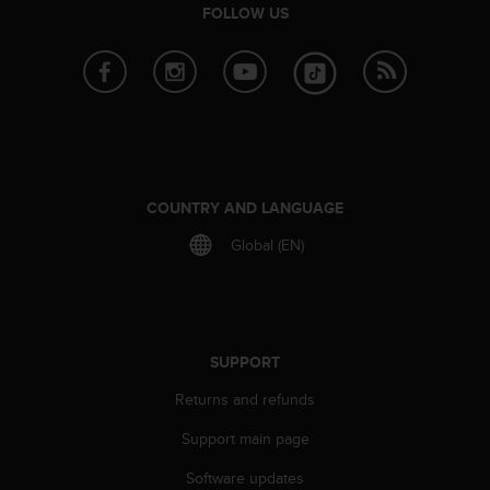
r
FOLLOW US
m
a
n
c
e
w
i
t
h
COUNTRY AND LANGUAGE
t
Global (EN)
h
e
W
e
b
C
SUPPORT
o
n
Returns and refunds
t
Support main page
e
n
Software updates
t