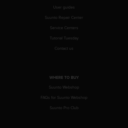
A
User guides
c
c
Suunto Repair Center
e
s
Service Centers
s
Tutorial Tuesday
i
b
Contact us
i
l
i
t
y
WHERE TO BUY
G
u
Suunto Webshop
i
d
FAQs for Suunto Webshop
e
l
Suunto Pro Club
i
n
e