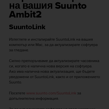
i
на вашия Suunto
e
v
Ambit2
i
n
g
SuuntoLink
L
e
Изтеглете и инсталирайте SuuntoLink на вашия
v
e
компютър или Mac, за да актуализирате софтуера
l
за гледане.
A
A
Силно препоръчваме да актуализирате часовника
c
си, когато е налична нова версия на софтуера.
o
Ако има налична нова актуализация, ще бъдете
n
уведомени от SuuntoLink, както и от приложението
f
Suunto.
o
r
Посетете
www.suunto.com/SuuntoLink
за
m
a
допълнителна информация.
n
c