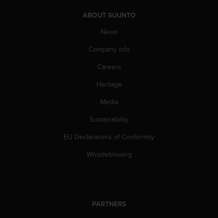
s
(
ABOUT SUUNTO
W
News
C
A
Company info
G
)
Careers
2
.
Heritage
0
a
Media
n
Sustainability
d
a
EU Declarations of Conformity
c
h
Whistleblowing
i
e
v
i
n
PARTNERS
g