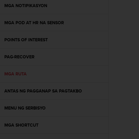
A
MGA NOTIPIKASYON
c
c
MGA POD AT HR NA SENSOR
e
s
s
POINTS OF INTEREST
i
b
i
PAG-RECOVER
l
i
t
MGA RUTA
y
G
ANTAS NG PAGGANAP SA PAGTAKBO
u
i
d
MENU NG SERBISYO
e
l
i
MGA SHORTCUT
n
e