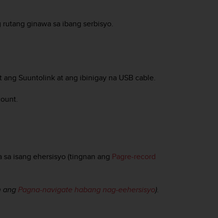
rutang ginawa sa ibang serbisyo.
ang Suuntolink at ang ibinigay na USB cable.
ount.
a sa isang ehersisyo (tingnan ang
Pagre-record
n ang
Pagna-navigate habang nag-eehersisyo
).