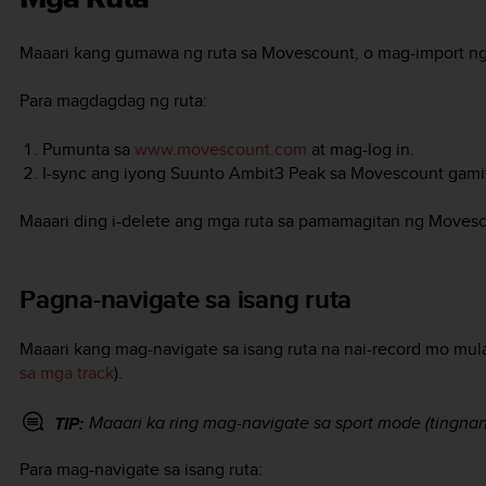
Maaari kang gumawa ng ruta sa Movescount, o mag-import ng 
Para magdagdag ng ruta:
Pumunta sa
www.movescount.com
at mag-log in.
I-sync ang iyong
Suunto Ambit3 Peak
sa Movescount gamit 
Maaari ding i-delete ang mga ruta sa pamamagitan ng Movesc
Pagna-navigate sa isang ruta
Maaari kang mag-navigate sa isang ruta na nai-record mo mul
sa mga track
).
Maaari ka ring mag-navigate sa sport mode (tingna
TIP:
Para mag-navigate sa isang ruta: