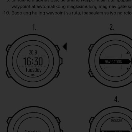
waypoint at awtomatikong magsisimulang mag-navigate sa 
Bago ang huling waypoint sa ruta, ipapaalam sa iyo ng relo