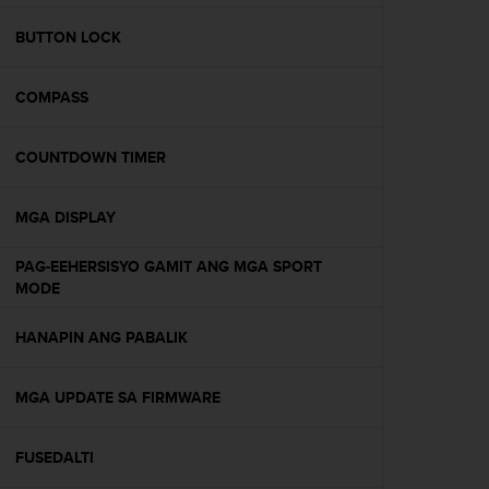
e
f
BUTTON LOCK
o
r
COMPASS
t
h
i
COUNTDOWN TIMER
s
w
e
MGA DISPLAY
b
s
PAG-EEHERSISYO GAMIT ANG MGA SPORT
i
MODE
t
e
HANAPIN ANG PABALIK
i
n
c
MGA UPDATE SA FIRMWARE
o
n
f
FUSEDALTI
o