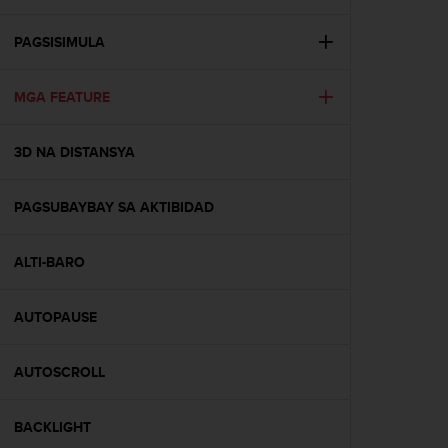
i
e
v
PAGSISIMULA
i
n
MGA FEATURE
g
L
e
3D NA DISTANSYA
v
e
l
PAGSUBAYBAY SA AKTIBIDAD
A
A
c
ALTI-BARO
o
n
AUTOPAUSE
f
o
r
AUTOSCROLL
m
a
n
BACKLIGHT
c