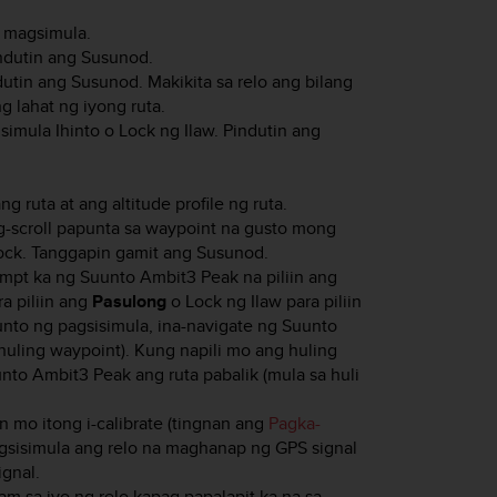
 magsimula.
ndutin ang
Susunod
.
dutin ang
Susunod
. Makikita sa relo ang bilang
g lahat ng iyong ruta.
simula Ihinto
o
Lock ng Ilaw
. Pindutin ang
g ruta at ang altitude profile ng ruta.
ag-scroll papunta sa waypoint na gusto mong
ock
. Tanggapin gamit ang
Susunod
.
rompt ka ng
Suunto Ambit3 Peak
na piliin ang
a piliin ang
Pasulong
o
Lock ng Ilaw
para piliin
unto ng pagsisimula, ina-navigate ng
Suunto
uling waypoint). Kung napili mo ang huling
nto Ambit3 Peak
ang ruta pabalik (mula sa huli
mo itong i-calibrate (tingnan ang
Pagka-
agsisimula ang relo na maghanap ng GPS signal
gnal.
m sa iyo ng relo kapag papalapit ka na sa