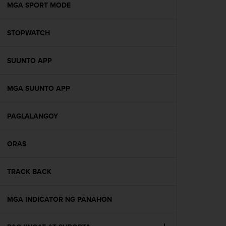
s
MGA SPORT MODE
(
W
STOPWATCH
C
A
G
SUUNTO APP
)
2
.
MGA SUUNTO APP
0
a
n
PAGLALANGOY
d
a
ORAS
c
h
i
TRACK BACK
e
v
i
MGA INDICATOR NG PANAHON
n
g