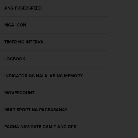
r
m
ANG FUSEDSPEED
a
n
MGA ICON
c
e
w
TIMER NG INTERVAL
i
t
h
LOGBOOK
t
h
e
INDICATOR NG NALALABING MEMORY
W
e
MOVESCOUNT
b
C
o
MULTISPORT NA PAGSASANAY
n
t
e
PAGNA-NAVIGATE GAMIT ANG GPS
n
t