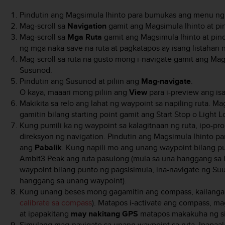
Pindutin ang
Magsimula Ihinto
para bumukas ang menu ng
Mag-scroll sa
Navigation
gamit ang
Magsimula Ihinto
at pi
Mag-scroll sa
Mga Ruta
gamit ang
Magsimula Ihinto
at pin
ng mga naka-save na ruta at pagkatapos ay isang listahan n
Mag-scroll sa ruta na gusto mong i-navigate gamit ang
Mag
Susunod
.
Pindutin ang
Susunod
at piliin ang
Mag-navigate
.
O kaya, maaari mong piliin ang
View
para i-preview ang isan
Makikita sa relo ang lahat ng waypoint sa napiling ruta. M
gamitin bilang starting point gamit ang
Start Stop
o
Light L
Kung pumili ka ng waypoint sa kalagitnaan ng ruta, ipo-p
direksyon ng navigation. Pindutin ang
Magsimula Ihinto
par
ang
Pabalik
. Kung napili mo ang unang waypoint bilang p
Ambit3 Peak
ang ruta pasulong (mula sa una hanggang sa h
waypoint bilang punto ng pagsisimula, ina-navigate ng
Suu
hanggang sa unang waypoint).
Kung unang beses mong gagamitin ang compass, kailangan 
calibrate sa compass
). Matapos i-activate ang compass, m
at ipapakitang
may nakitang GPS
matapos makakuha ng si
Simulang mag-navigate sa unang waypoint sa ruta. Ipapaala