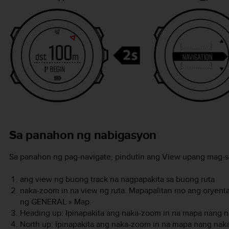
Sa panahon ng nabigasyon
Sa panahon ng pag-navigate, pindutin ang
View
upang mag-sc
ang view ng buong track na nagpapakita sa buong ruta
naka-zoom in na view ng ruta. Mapapalitan mo ang oryenta
ng GENERAL » Map.
Heading up: Ipinapakita ang naka-zoom in na mapa nang n
North up: Ipinapakita ang naka-zoom in na mapa nang nakat