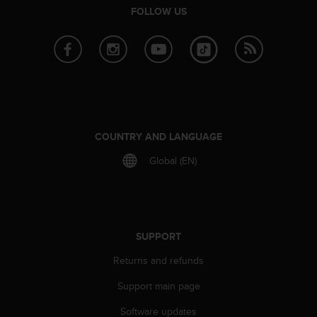
s
FOLLOW US
u
e
s
a
c
c
e
s
s
COUNTRY AND LANGUAGE
i
n
Global (EN)
g
i
n
f
o
SUPPORT
r
m
Returns and refunds
a
t
Support main page
i
Software updates
o