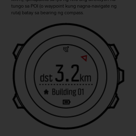
A
tungo sa POI (o waypoint kung nagna-navigate ng
c
ruta) batay sa bearing ng compass.
c
e
s
s
i
b
i
l
i
t
y
G
u
i
d
e
l
i
n
e