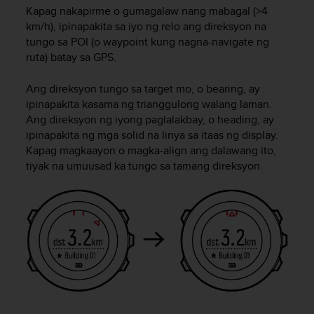
s
Kapag nakapirme o gumagalaw nang mabagal (>4
(
km/h), ipinapakita sa iyo ng relo ang direksyon na
W
tungo sa POI (o waypoint kung nagna-navigate ng
C
ruta) batay sa GPS.
A
G
Ang direksyon tungo sa target mo, o bearing, ay
)
ipinapakita kasama ng trianggulong walang laman.
2
Ang direksyon ng iyong paglalakbay, o heading, ay
.
0
ipinapakita ng mga solid na linya sa itaas ng display.
a
Kapag magkaayon o magka-align ang dalawang ito,
n
tiyak na umuusad ka tungo sa tamang direksyon.
d
a
c
h
i
e
v
i
n
g