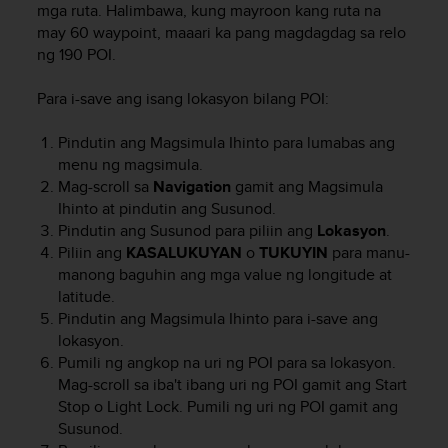
a
mga ruta. Halimbawa, kung mayroon kang ruta na
s
may 60 waypoint, maaari ka pang magdagdag sa relo
e
ng 190 POI.
c
o
Para i-save ang isang lokasyon bilang POI:
n
t
Pindutin ang
Magsimula Ihinto
para lumabas ang
a
menu ng magsimula.
c
t
Mag-scroll sa
Navigation
gamit ang
Magsimula
C
Ihinto
at pindutin ang
Susunod
.
u
Pindutin ang
Susunod
para piliin ang
Lokasyon
.
s
Piliin ang
KASALUKUYAN
o
TUKUYIN
para manu-
t
manong baguhin ang mga value ng longitude at
o
latitude.
m
Pindutin ang
Magsimula Ihinto
para i-save ang
e
lokasyon.
r
Pumili ng angkop na uri ng POI para sa lokasyon.
S
Mag-scroll sa iba't ibang uri ng POI gamit ang
Start
e
r
Stop
o
Light Lock
. Pumili ng uri ng POI gamit ang
v
Susunod
.
i