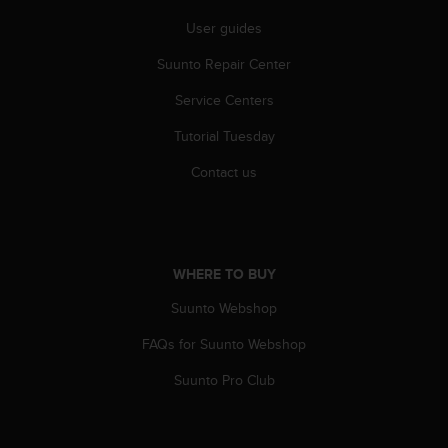
n
User guides
o
n
Suunto Repair Center
t
h
Service Centers
i
s
Tutorial Tuesday
w
Contact us
e
b
s
i
t
e
WHERE TO BUY
.
Suunto Webshop
FAQs for Suunto Webshop
Suunto Pro Club