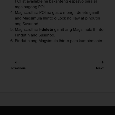
POI at available na bakanteng espasyo para sa
l
mga bagong POI.
l
Mag-scroll sa POI na gusto mong i-delete gamit
f
ang
Magsimula Ihinto
o
Lock ng Ilaw
at pindutin
r
e
ang
Susunod
.
e
Mag-scroll sa
I-delete
gamit ang
Magsimula Ihinto
.
)
Pindutin ang
Susunod
.
,
Pindutin ang
Magsimula Ihinto
para kumpirmahin.
i
f
y
o
u
Previous
Next
h
a
v
e
a
n
y
i
s