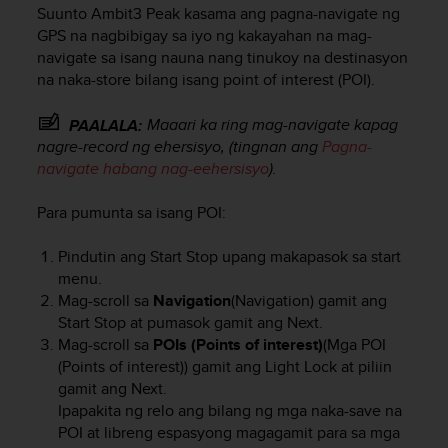
i
Suunto Ambit3 Peak
kasama ang pagna-navigate ng
e
GPS na nagbibigay sa iyo ng kakayahan na mag-
v
navigate sa isang nauna nang tinukoy na destinasyon
i
na naka-store bilang isang point of interest (POI).
n
g
L
Maaari ka ring mag-navigate kapag
PAALALA:
e
nagre-record ng ehersisyo, (tingnan ang
Pagna-
v
navigate habang nag-eehersisyo
).
e
l
Para pumunta sa isang POI:
A
A
Pindutin ang
Start Stop
upang makapasok sa start
c
menu.
o
Mag-scroll sa
Navigation
(Navigation) gamit ang
n
f
Start Stop
at pumasok gamit ang
Next
.
o
Mag-scroll sa
POIs (Points of interest)
(Mga POI
r
(Points of interest)) gamit ang
Light Lock
at piliin
m
gamit ang
Next
.
a
Ipapakita ng relo ang bilang ng mga naka-save na
n
POI at libreng espasyong magagamit para sa mga
c