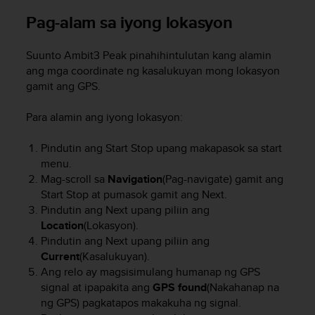
c
o
Pag-alam sa iyong lokasyon
m
p
Suunto Ambit3 Peak
pinahihintulutan kang alamin
l
ang mga coordinate ng kasalukuyan mong lokasyon
i
gamit ang GPS.
a
n
c
Para alamin ang iyong lokasyon:
e
w
Pindutin ang
Start Stop
upang makapasok sa start
i
menu.
t
Mag-scroll sa
Navigation
(Pag-navigate) gamit ang
h
Start Stop
at pumasok gamit ang
Next
.
o
Pindutin ang
Next
upang piliin ang
t
Location
(Lokasyon).
h
e
Pindutin ang
Next
upang piliin ang
r
Current
(Kasalukuyan).
a
Ang relo ay magsisimulang humanap ng GPS
c
signal at ipapakita ang
GPS found
(Nakahanap na
c
ng GPS) pagkatapos makakuha ng signal.
e