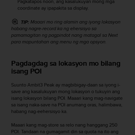
Pagkatapos noon, ang kasalukuyan mong mga
s
coordinate ay ipapakita sa display.
s
i
Maaari mo ring alamin ang iyong lokasyon
TIP:
b
habang nagre-record ka ng ehersisyo sa
i
l
pamamagitan ng pagpindot nang matagal sa
Next
i
para mapuntahan ang menu ng mga opsyon.
t
y
s
Pagdagdag sa lokasyon mo bilang
t
isang POI
a
n
d
Suunto Ambit3 Peak
ay magbibigay-daan sa iyong i-
a
save ang kasalukuyan mong lokasyon o tukuyin ang
r
isang lokasyon bilang POI. Maaari kang mag-navigate
d
sa isang naka-save na POI anumang oras, halimbawa,
s
habang nag-eehersisyo ka.
.
P
Maaari kang mag-store sa relo nang hanggang 250
l
e
POI. Tandaan na gumagamit din sa quota na ito ang