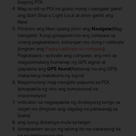
bagong POI.
e
Mag-scroll sa POI na gusto mong i-navigate gamit
f
ang
Start Stop
o
Light Lock
at piliin gamit ang
o
Next
.
r
t
Pindutin ang
Next
upang piliin ang
Navigate
(Mag-
h
navigate). Kung ginagamit mo ang compass sa
i
unang pagkakataon, kailangan mo itong i-calibrate
s
(tingnan ang
Pagka-calibrate sa compass
).
w
Pagkatapos i-activate ang compass, ang relo ay
e
magsisimulang humanap ng GPS signal at
b
ipapakita ang
GPS found
(Nahanap na ang GPS)
s
makaraang makakuha ng signal.
i
Magsimulang mag-navigate papunta sa POI.
t
Ipinapakita ng relo ang sumusunod na
e
i
impormasyon:
n
indicator na nagpapakita ng direksyong tungo sa
c
target mo (tingnan ang dagdag na paliwanag sa
o
ibaba)
n
ang iyong distansya mula sa target
f
Ipinapaalam sa iyo ng relong ito na nakarating ka
o
na sa destinasyon mo.