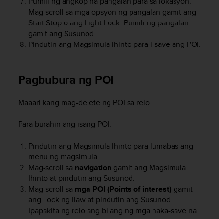
Pumili ng angkop na pangalan para sa lokasyon.
c
Mag-scroll sa mga opsyon ng pangalan gamit ang
e
Start Stop
o ang
Light Lock
. Pumili ng pangalan
a
gamit ang
Susunod
.
t
Pindutin ang
Magsimula Ihinto
para i-save ang POI.
U
S
A
Pagbubura ng POI
+
1
8
Maaari kang mag-delete ng POI sa relo.
5
5
Para burahin ang isang POI:
2
5
Pindutin ang
Magsimula Ihinto
para lumabas ang
8
0
menu ng magsimula.
9
Mag-scroll sa
navigation
gamit ang
Magsimula
0
Ihinto
at pindutin ang
Susunod
.
0
Mag-scroll sa
mga POI (Points of interest)
gamit
(
ang
Lock ng Ilaw
at pindutin ang
Susunod
.
t
Ipapakita ng relo ang bilang ng mga naka-save na
o